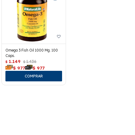
Omega 3 Fish Oil 1000 Mg. 100
Caps.
1.149
1.436
$
$
$
977
$
977