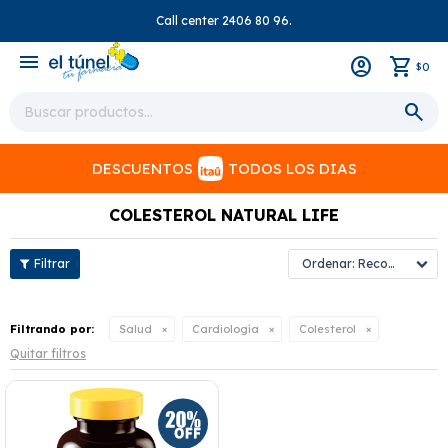
Call center 2406 80 96.
close
menu
0
$
DESCUENTOS
TODOS LOS DIAS
COLESTEROL NATURAL LIFE
Recomendados
Filtrando por:
Salud
Cardiología
Colesterol
Quitar filtros