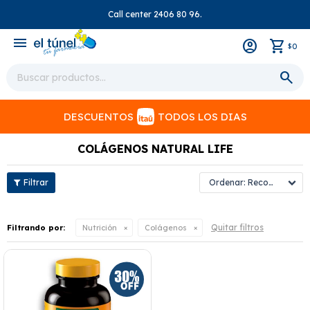
Call center 2406 80 96.
close
menu
0
$
DESCUENTOS
TODOS LOS DIAS
COLÁGENOS NATURAL LIFE
Recomendados
Quitar filtros
Filtrando por:
Nutrición
Colágenos