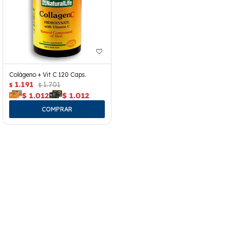
Colágeno + Vit C 120 Caps.
1.191
1.701
$
$
$
1.012
$
1.012