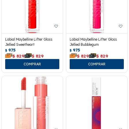
Labial Maybelline Lifter Gloss
Labial Maybelline Lifter Gloss
Jellied Sweetheart
Jellied Bubblegum
975
975
$
$
$
829
$
829
$
829
$
829