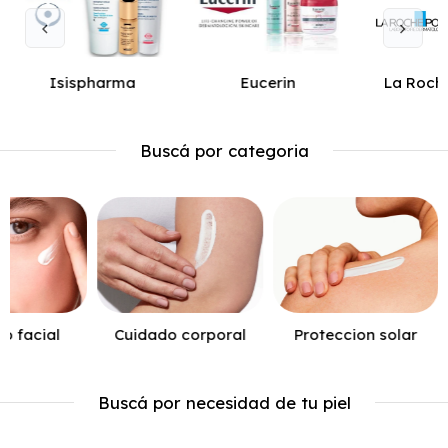
Isispharma
Eucerin
La Roch
Buscá por categoria
o facial
Cuidado corporal
Proteccion solar
Buscá por necesidad de tu piel