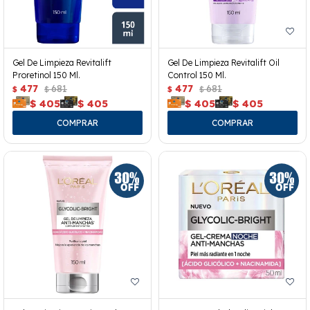
Gel De Limpieza Revitalift
Gel De Limpieza Revitalift Oil
Proretinol 150 Ml.
Control 150 Ml.
477
681
477
681
$
$
$
$
$
405
$
405
$
405
$
405