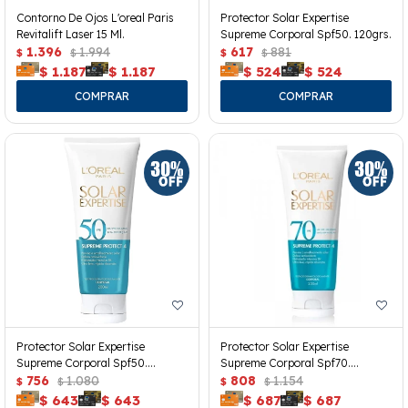
Contorno De Ojos L'oreal Paris
Protector Solar Expertise
Revitalift Laser 15 Ml.
Supreme Corporal Spf50. 120grs.
1.396
1.994
617
881
$
$
$
$
$
1.187
$
1.187
$
524
$
524
Protector Solar Expertise
Protector Solar Expertise
Supreme Corporal Spf50.
Supreme Corporal Spf70.
200grs.
756
1.080
200grs.
808
1.154
$
$
$
$
$
643
$
643
$
687
$
687