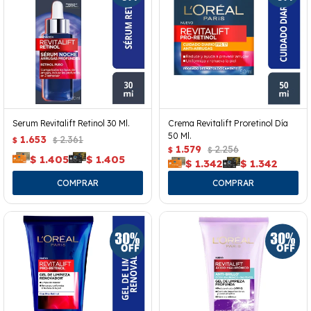
Serum Revitalift Retinol 30 Ml.
Crema Revitalift Proretinol Día
50 Ml.
1.653
2.361
$
$
1.579
2.256
$
$
$
1.405
$
1.405
$
1.342
$
1.342