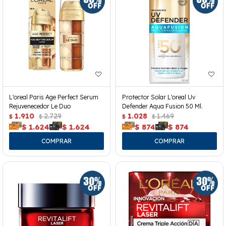
L'oreal Paris Age Perfect Serum
Protector Solar L'oreal Uv
Rejuvenecedor Le Duo
Defender Aqua Fusion 50 Ml.
1.910
2.729
1.028
1.469
$
$
$
$
$
1.624
$
1.624
$
874
$
874