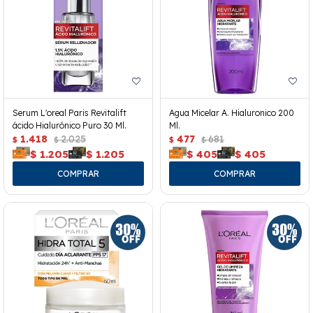
Serum L'oreal Paris Revitalift
Agua Micelar A. Hialuronico 200
ácido Hialurónico Puro 30 Ml.
Ml.
1.418
2.025
477
681
$
$
$
$
$
1.205
$
1.205
$
405
$
405