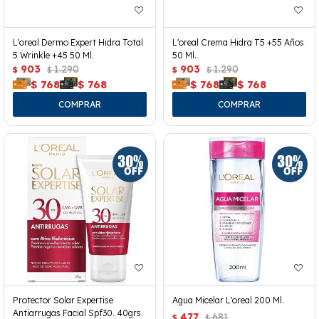
L'oreal Dermo Expert Hidra Total
L'oreal Crema Hidra T5 +55 Años
5 Wrinkle +45 50 Ml.
50 Ml.
903
1.290
903
1.290
$
$
$
$
$
768
$
768
$
768
$
768
Protector Solar Expertise
Agua Micelar L'oreal 200 Ml.
Antiarrugas Facial Spf30. 40grs.
477
681
$
$