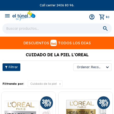
Call center 2406 80 96.
close
menu
0
$
DESCUENTOS
TODOS LOS DIAS
CUIDADO DE LA PIEL L'OREAL
Recomendados
Filtrando por:
Cuidado de la piel