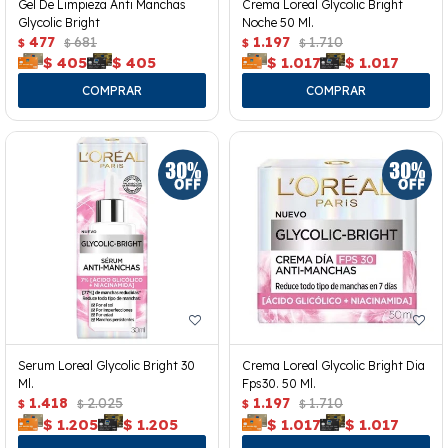
Gel De Limpieza Anti Manchas
Crema Loreal Glycolic Bright
Glycolic Bright
Noche 50 Ml.
477
681
1.197
1.710
$
$
$
$
$
405
$
405
$
1.017
$
1.017
Serum Loreal Glycolic Bright 30
Crema Loreal Glycolic Bright Dia
Ml.
Fps30. 50 Ml.
1.418
2.025
1.197
1.710
$
$
$
$
$
1.205
$
1.205
$
1.017
$
1.017