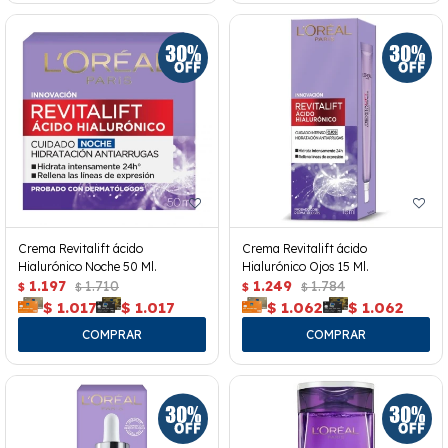
Crema Revitalift ácido
Crema Revitalift ácido
Hialurónico Noche 50 Ml.
Hialurónico Ojos 15 Ml.
1.197
1.710
1.249
1.784
$
$
$
$
$
1.017
$
1.017
$
1.062
$
1.062