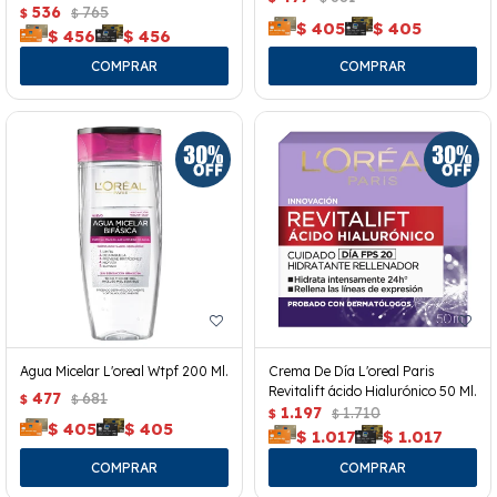
536
765
$
$
$
405
$
405
$
456
$
456
Agua Micelar L'oreal Wtpf 200 Ml.
Crema De Día L'oreal Paris
Revitalift ácido Hialurónico 50 Ml.
477
681
$
$
1.197
1.710
$
$
$
405
$
405
$
1.017
$
1.017