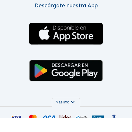
Descárgate nuestra App
expand_more
Mas info