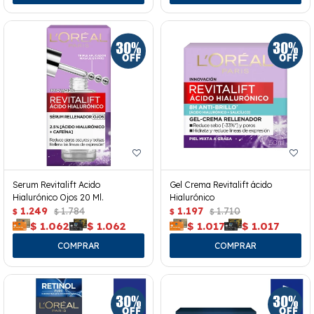
Serum Revitalift Acido
Gel Crema Revitalift ácido
Hialurónico Ojos 20 Ml.
Hialurónico
1.249
1.784
1.197
1.710
$
$
$
$
$
1.062
$
1.062
$
1.017
$
1.017