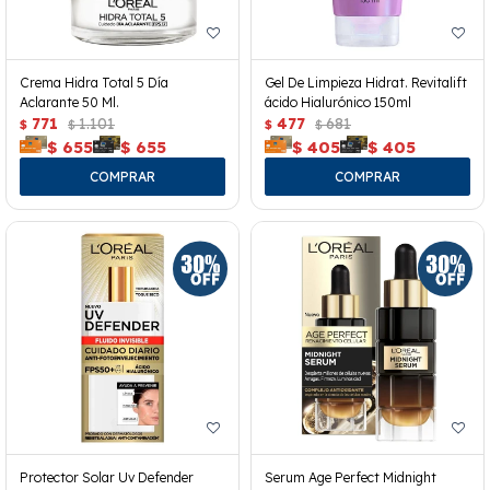
Crema Hidra Total 5 Día
Gel De Limpieza Hidrat. Revitalift
Aclarante 50 Ml.
ácido Hialurónico 150ml
771
1.101
477
681
$
$
$
$
$
655
$
655
$
405
$
405
Protector Solar Uv Defender
Serum Age Perfect Midnight