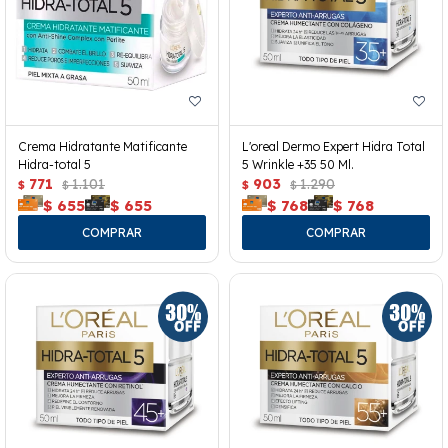
Crema Hidratante Matificante
L'oreal Dermo Expert Hidra Total
Hidra-total 5
5 Wrinkle +35 50 Ml.
771
1.101
903
1.290
$
$
$
$
$
655
$
655
$
768
$
768