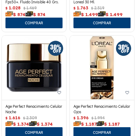
Fps50+. Fluido Invisible 40 Grs.
Loreal 30 Ml.
1.028
1.469
1.763
2.519
$
$
$
$
$
874
$
874
$
1.499
$
1.499
Age Perfect Renacimiento Celular
Age Perfect Renacimiento Celular
Noche
Ojos
1.616
2.309
1.396
1.994
$
$
$
$
$
1.374
$
1.374
$
1.187
$
1.187