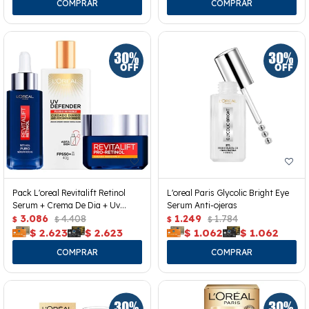
Pack L'oreal Revitalift Retinol
L'oreal Paris Glycolic Bright Eye
Serum + Crema De Dia + Uv
Serum Anti-ojeras
Defender
3.086
4.408
1.249
1.784
$
$
$
$
$
2.623
$
2.623
$
1.062
$
1.062