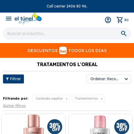
Call center 2406 80 96.
close
menu
0
$
DESCUENTOS
TODOS LOS DIAS
TRATAMIENTOS L'OREAL
Recomendados
Filtrando por:
Cuidado capilar
Tratamientos
Quitar filtros