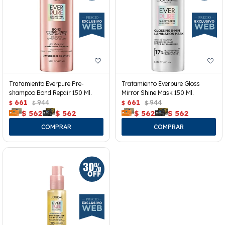
Tratamiento Everpure Pre-
Tratamiento Everpure Gloss
shampoo Bond Repair 150 Ml.
Mirror Shine Mask 150 Ml.
661
944
661
944
$
$
$
$
$
562
$
562
$
562
$
562