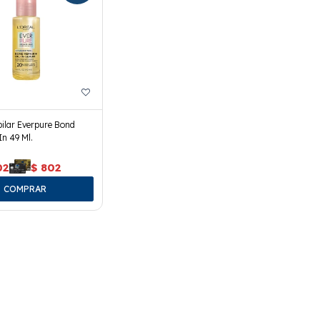
ilar Everpure Bond
In 49 Ml.
02
$
802