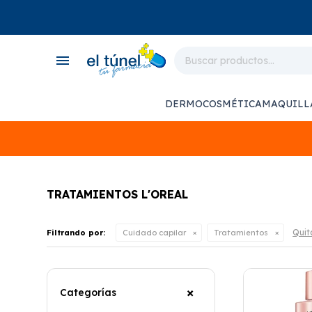
close
store
menu
local_shipping
monitor_heart
DERMOCOSMÉTICA
MAQUILL
support_agent
TRATAMIENTOS L'OREAL
Quita
Filtrando por:
Cuidado capilar
Tratamientos
Categorías