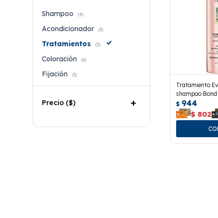
Shampoo
(4)
Acondicionador
(3)
Tratamientos
(3)
Coloración
(6)
Fijación
(3)
Tratamiento Ev
shampoo Bond R
944
Precio
($)
$
$
802