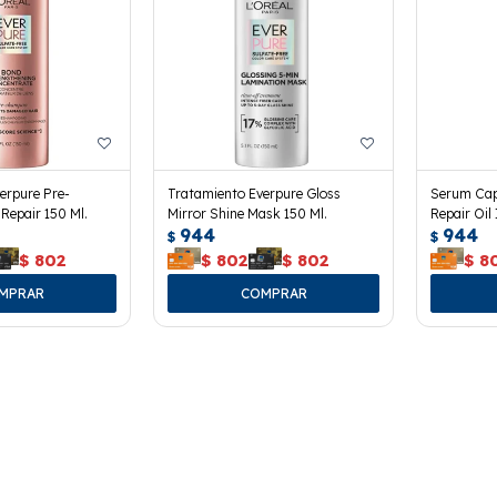
erpure Pre-
Tratamiento Everpure Gloss
Serum Cap
epair 150 Ml.
Mirror Shine Mask 150 Ml.
Repair Oil 
944
944
$
$
$
802
$
802
$
802
$
8