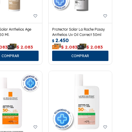
Solar Anthelios Age
Protector Solar La Roche Posay
50 Ml.
Anthelios Uv Oil Correct 50ml
2.450
$
.083
$
2.083
$
2.083
$
2.083