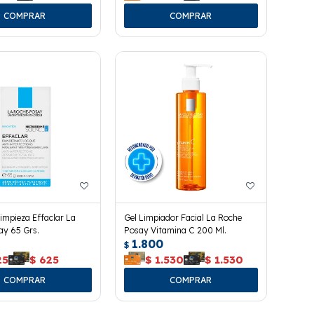
impieza Effaclar La
Gel Limpiador Facial La Roche
ay 65 Grs.
Posay Vitamina C 200 Ml.
1.800
$
25
$
625
$
1.530
$
1.530