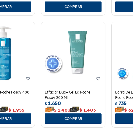
a Roche Posay 400
Effaclar Duo+ Gel La Roche
Barra De L
Posay 200 Ml.
Roche Pos
1.650
735
$
$
$
1.955
$
1.403
$
1.403
$
6