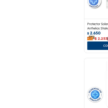
Protector Sola
Anthelios Sha
2.650
$
$
2.253