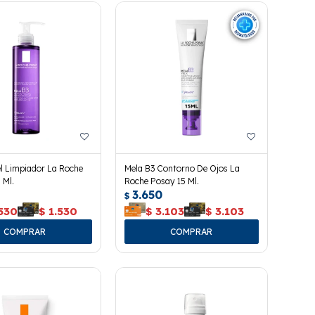
l Limpiador La Roche
Mela B3 Contorno De Ojos La
 Ml.
Roche Posay 15 Ml.
3.650
$
.530
$
1.530
$
3.103
$
3.103