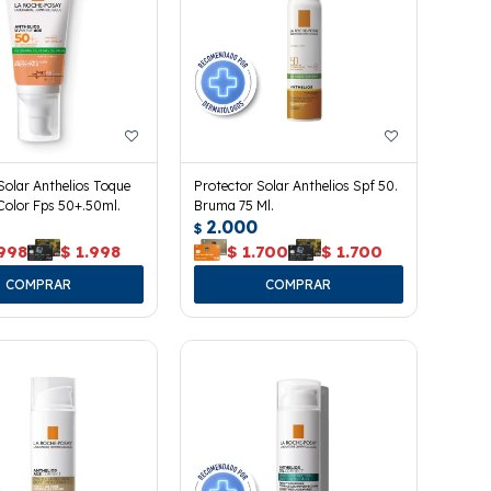
Solar Anthelios Toque
Protector Solar Anthelios Spf 50.
Color Fps 50+.50ml.
Bruma 75 Ml.
2.000
$
.998
$
1.998
$
1.700
$
1.700