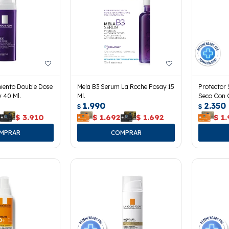
iento Double Dose
Mela B3 Serum La Roche Posay 15
Protector 
 40 Ml.
Ml.
Seco Con 
1.990
2.350
$
$
0
$
3.910
$
1.692
$
1.692
$
1