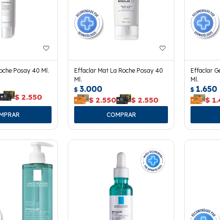
Roche Posay 40 Ml.
Effaclar Mat La Roche Posay 40
Effaclar G
Ml.
Ml.
3.000
1.650
$
$
0
$
2.550
$
2.550
$
2.550
$
1