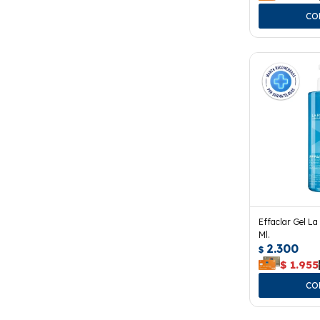
Effaclar Gel L
Ml.
2.300
$
$
1.955