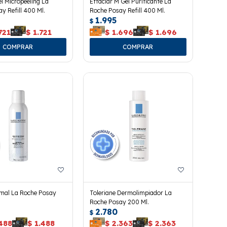
el Micropeeling La
Effaclar M Gel Purificante La
y Refill 400 Ml.
Roche Posay Refill 400 Ml.
1.995
$
721
$
1.721
$
1.696
$
1.696
mal La Roche Posay
Toleriane Dermolimpiador La
Roche Posay 200 Ml.
2.780
$
488
$
1.488
$
2.363
$
2.363