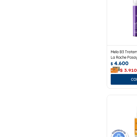
Mela B3 Tratam
La Roche Posay
4.600
$
$
3.91