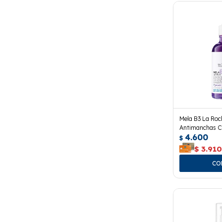
Mela B3 La Ro
Antimanchas C
4.600
$
$
3.91