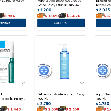
M La Roche Posay
Parches Anti Imperfecciones La
Effaclar G
Roche Posay Effaclar Duo +m
Roche Posa
1.200
2.025
$
$
$
954
$
1.020
$
1.020
$
1.
 Anti
Gel Demaquillante Rosaliac Posay
Agua Ther
s La Roche Posay
200 Ml.
150 Ml.
2.750
1.750
$
$
$
1.445
$
2.338
$
2.338
$
1.