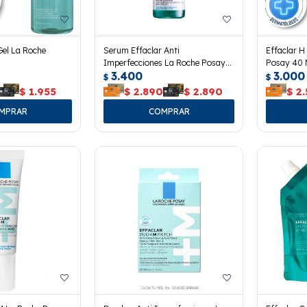
Gel La Roche
Serum Effaclar Anti
Effaclar H
Imperfecciones La Roche Posay
Posay 40 
3.400
3.000
30 Ml.
$
$
$
1.955
$
2.890
$
2.890
$
2