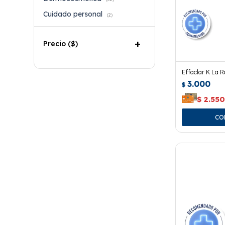
Cuidado personal
(2)
Precio
($)
Effaclar K La 
3.000
$
$
2.55