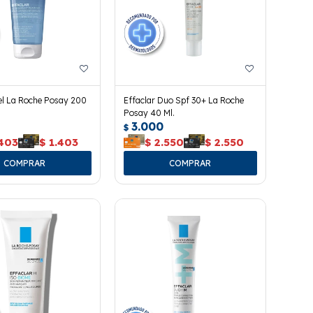
el La Roche Posay 200
Effaclar Duo Spf 30+ La Roche
Posay 40 Ml.
3.000
$
.403
$
1.403
$
2.550
$
2.550