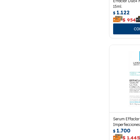
Effaclar Duo+ 
15ml.
1.122
$
$
954
Serum Effaclar
Imperfeccione
1.700
15 Ml.
$
$
1.445