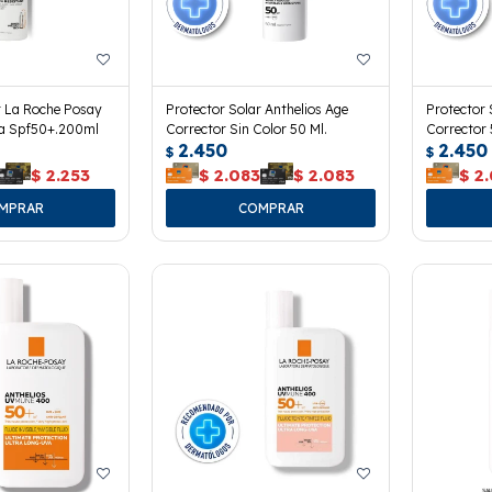
r La Roche Posay
Protector Solar Anthelios Age
Protector 
ka Spf50+.200ml
Corrector Sin Color 50 Ml.
Corrector 
2.450
2.450
$
$
$
2.253
$
2.083
$
2.083
$
2