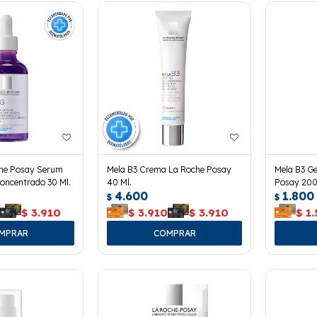
che Posay Serum
Mela B3 Crema La Roche Posay
Mela B3 Ge
oncentrado 30 Ml.
40 Ml.
Posay 200
4.600
1.800
$
$
0
$
3.910
$
3.910
$
3.910
$
1