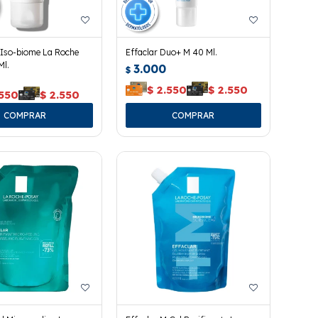
 Iso-biome La Roche
Effaclar Duo+ M 40 Ml.
Ml.
3.000
$
$
2.550
$
2.550
.550
$
2.550