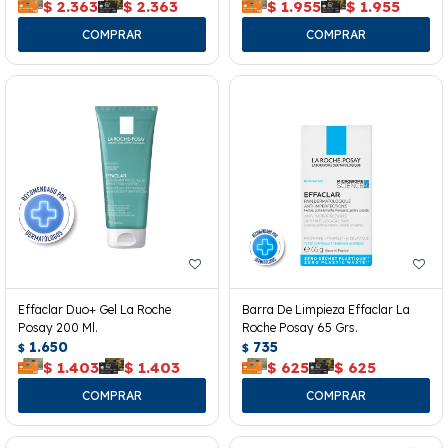
$
2.363
$
2.363
$
1.955
$
1.955
Effaclar Duo+ Gel La Roche
Barra De Limpieza Effaclar La
Posay 200 Ml.
Roche Posay 65 Grs.
1.650
735
$
$
$
1.403
$
1.403
$
625
$
625