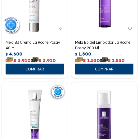
Mela B3 Crema La Roche Posay
Mela B3 Gel Limpiador La Roche
40 Ml.
Posay 200 Ml.
4.600
1.800
$
$
$
3.910
$
3.910
$
1.530
$
1.530