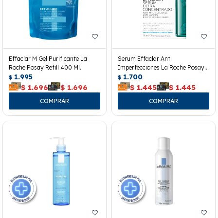
Effaclar M Gel Purificante La
Serum Effaclar Anti
Roche Posay Refill 400 Ml.
Imperfecciones La Roche Posay
1.995
15 Ml.
1.700
$
$
$
1.696
$
1.696
$
1.445
$
1.445