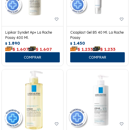
Lipikar Syndet Ap+ La Roche
Cicaplast Gel B5 40 Ml. La Roche
Posay 400 Ml.
Posay
1.890
1.450
$
$
$
1.607
$
1.607
$
1.233
$
1.233