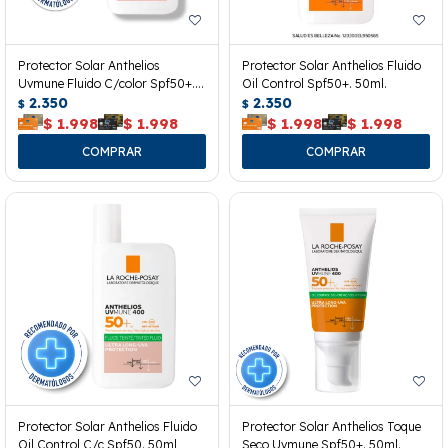
Protector Solar Anthelios
Protector Solar Anthelios Fluido
Uvmune Fluido C/color Spf50+.
Oil Control Spf50+. 50ml.
50ml
2.350
2.350
$
$
$
1.998
$
1.998
$
1.998
$
1.998
Protector Solar Anthelios Fluido
Protector Solar Anthelios Toque
Oil Control C/c Spf50. 50ml
Seco Uvmune Spf50+. 50ml.