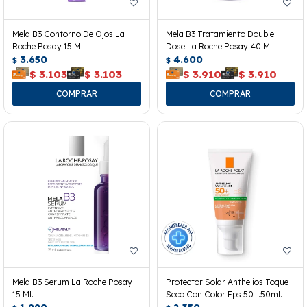
Mela B3 Contorno De Ojos La
Mela B3 Tratamiento Double
Roche Posay 15 Ml.
Dose La Roche Posay 40 Ml.
3.650
4.600
$
$
$
3.103
$
3.103
$
3.910
$
3.910
Mela B3 Serum La Roche Posay
Protector Solar Anthelios Toque
15 Ml.
Seco Con Color Fps 50+.50ml.