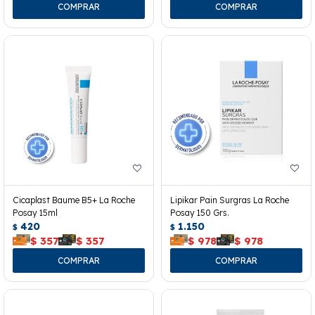
Cicaplast Baume B5+ La Roche
Lipikar Pain Surgras La Roche
Posay 15ml
Posay 150 Grs.
420
1.150
$
$
$
357
$
357
$
978
$
978