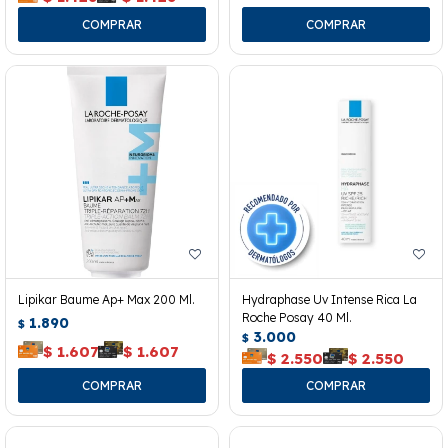
Lipikar Baume Ap+ Max 200 Ml.
Hydraphase Uv Intense Rica La
Roche Posay 40 Ml.
1.890
$
3.000
$
$
1.607
$
1.607
$
2.550
$
2.550