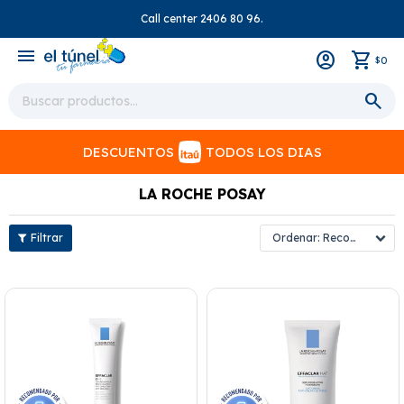
Call center 2406 80 96.
close
menu
0
$
DESCUENTOS
TODOS LOS DIAS
LA ROCHE POSAY
Recomendados