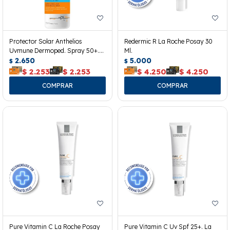
Protector Solar Anthelios
Redermic R La Roche Posay 30
Uvmune Dermoped. Spray 50+.
Ml.
200ml.
2.650
5.000
$
$
$
2.253
$
2.253
$
4.250
$
4.250
Pure Vitamin C La Roche Posay
Pure Vitamin C Uv Spf 25+. La