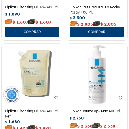
Lipikar Cleansing Oil Ap+ 400 Ml.
Lipikar Lait Urea 10% La Roche
Posay 400 Ml.
1.890
$
3.300
$
$
1.607
$
1.607
$
2.805
$
2.805
Lipikar Cleansing Oil Ap+ 400 Ml.
Lipikar Baume Ap+ Max 400 Ml.
Refill
2.750
$
1.680
$
$
2.338
$
2.338
$
1.428
$
1.428