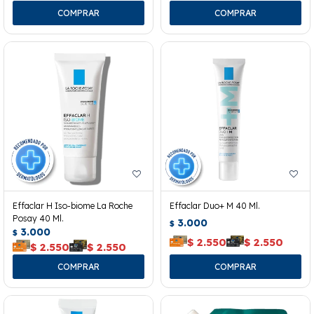
Effaclar H Iso-biome La Roche
Effaclar Duo+ M 40 Ml.
Posay 40 Ml.
3.000
$
3.000
$
$
2.550
$
2.550
$
2.550
$
2.550