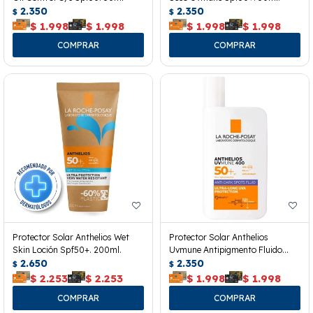
2.350
2.350
$
$
$
1.998
$
1.998
$
1.998
$
1.998
Protector Solar Anthelios Wet
Protector Solar Anthelios
Skin Loción Spf50+. 200ml.
Uvmune Antipigmento Fluido
2.650
Fps50. 50 Ml.
2.350
$
$
$
2.253
$
2.253
$
1.998
$
1.998