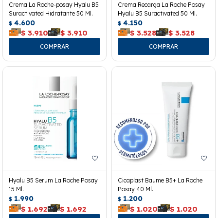
Crema La Roche-posay Hyalu B5
Crema Recarga La Roche Posay
Suractivated Hidratante 50 Ml.
Hyalu B5 Suractivated 50 Ml.
4.600
4.150
$
$
$
3.910
$
3.910
$
3.528
$
3.528
Hyalu B5 Serum La Roche Posay
Cicaplast Baume B5+ La Roche
15 Ml.
Posay 40 Ml.
1.990
1.200
$
$
$
1.692
$
1.692
$
1.020
$
1.020