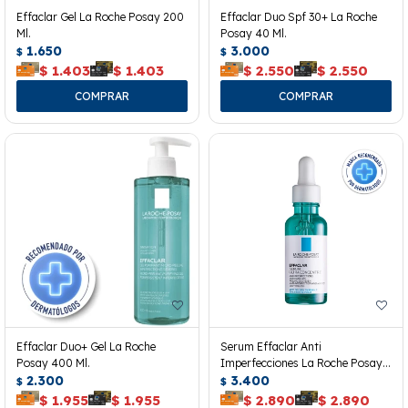
Effaclar Gel La Roche Posay 200
Effaclar Duo Spf 30+ La Roche
Ml.
Posay 40 Ml.
1.650
3.000
$
$
$
1.403
$
1.403
$
2.550
$
2.550
Effaclar Duo+ Gel La Roche
Serum Effaclar Anti
Posay 400 Ml.
Imperfecciones La Roche Posay
2.300
30 Ml.
3.400
$
$
$
1.955
$
1.955
$
2.890
$
2.890