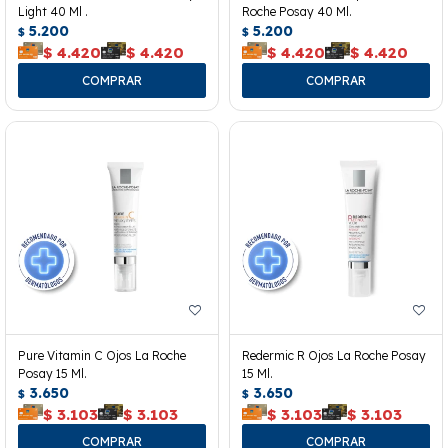
Light 40 Ml .
Roche Posay 40 Ml.
5.200
5.200
$
$
$
4.420
$
4.420
$
4.420
$
4.420
Pure Vitamin C Ojos La Roche
Redermic R Ojos La Roche Posay
Posay 15 Ml.
15 Ml.
3.650
3.650
$
$
$
3.103
$
3.103
$
3.103
$
3.103