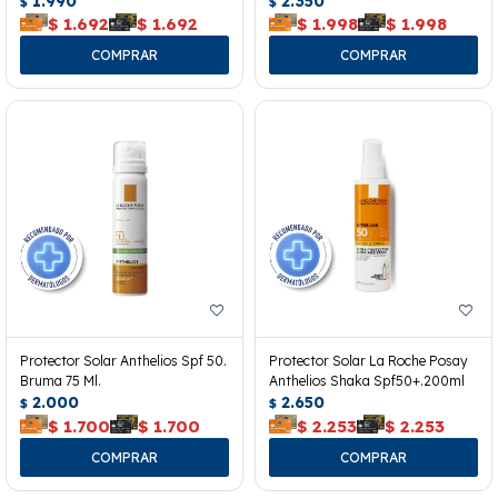
1.990
2.350
$
$
$
1.692
$
1.692
$
1.998
$
1.998
Protector Solar Anthelios Spf 50.
Protector Solar La Roche Posay
Bruma 75 Ml.
Anthelios Shaka Spf50+.200ml
2.000
2.650
$
$
$
1.700
$
1.700
$
2.253
$
2.253