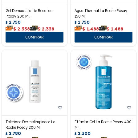
Gel Demaquillante Rosaliac
Agua Thermal La Roche Posay
Posay 200 Ml.
150 Ml.
2.750
1.750
$
$
$
2.338
$
2.338
$
1.488
$
1.488
Toleriane Dermolimpiador La
Effaclar Gel La Roche Posay 400
Roche Posay 200 Ml.
Ml.
2.780
2.300
$
$