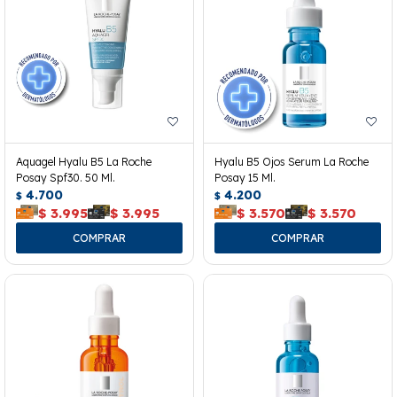
Aquagel Hyalu B5 La Roche
Hyalu B5 Ojos Serum La Roche
Posay Spf30. 50 Ml.
Posay 15 Ml.
4.700
4.200
$
$
$
3.995
$
3.995
$
3.570
$
3.570