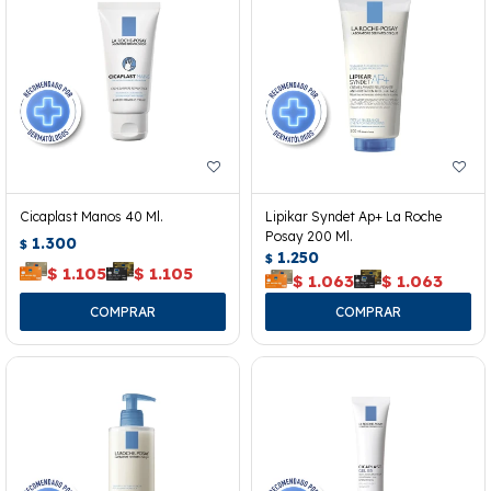
Cicaplast Manos 40 Ml.
Lipikar Syndet Ap+ La Roche
Posay 200 Ml.
1.300
$
1.250
$
$
1.105
$
1.105
$
1.063
$
1.063