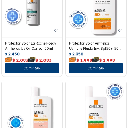
Protector Solar La Roche Posay
Protector Solar Anthelios
Anthelios Uv Oil Correct 50ml
Uvmune Fluido Inv. Spf50+. 50
2.450
Ml.
2.350
$
$
$
2.083
$
2.083
$
1.998
$
1.998