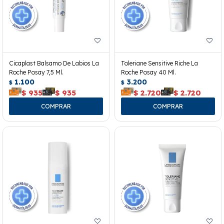
Cicaplast Balsamo De Labios La
Toleriane Sensitive Riche La
Roche Posay 7,5 Ml.
Roche Posay 40 Ml.
1.100
3.200
$
$
$
935
$
935
$
2.720
$
2.720