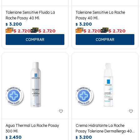
Toleriane Sensitive Fluido La
Toleriane Sensitive La Roche
Roche Posay 40 Ml.
Posay 40 Ml.
3.200
3.200
$
$
$
2.720
$
2.720
$
2.720
$
2.720
Agua Thermal La Roche Posay
Crema Hidratante La Roche
300 Ml.
Posay Toleriane Dermallergo 40
2.450
Ml.
3.200
$
$