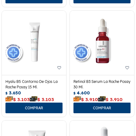
Hyalu B5 Contorno De Ojos La
Retinol B3 Serum La Roche Posay
Roche Posay 15 Ml.
30 Ml.
3.650
4.600
$
$
$
3.103
$
3.103
$
3.910
$
3.910