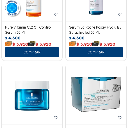
Pure Vitamin C12 Oil Control
Serum La Roche Posay Hyalu B5
Serum 30 Ml
Suractivated 30 Ml.
4.600
4.600
$
$
$
3.910
$
3.910
$
3.910
$
3.910