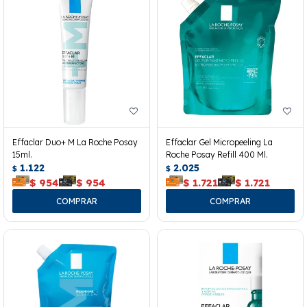
Effaclar Duo+ M La Roche Posay
Effaclar Gel Micropeeling La
15ml.
Roche Posay Refill 400 Ml.
1.122
2.025
$
$
$
954
$
954
$
1.721
$
1.721