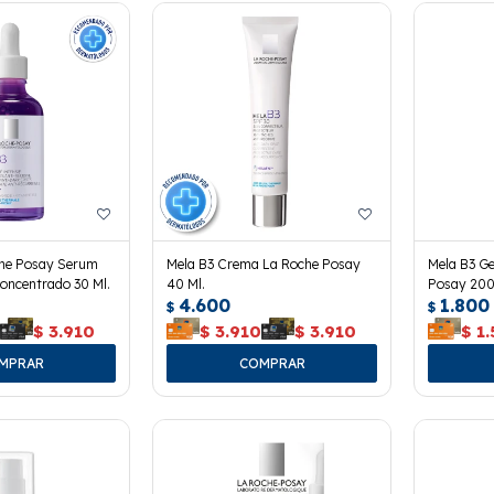
che Posay Serum
Mela B3 Crema La Roche Posay
Mela B3 Ge
oncentrado 30 Ml.
40 Ml.
Posay 200
4.600
1.800
$
$
0
$
3.910
$
3.910
$
3.910
$
1