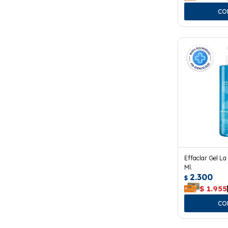
Effaclar Gel L
Ml.
2.300
$
$
1.955