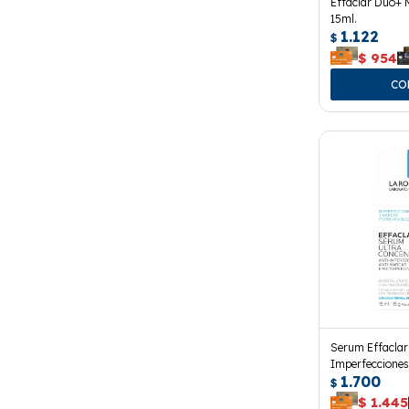
Effaclar Duo+ 
15ml.
1.122
$
$
954
Serum Effaclar
Imperfeccione
1.700
15 Ml.
$
$
1.445