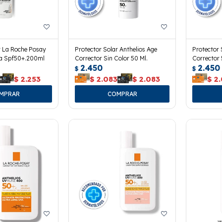
r La Roche Posay
Protector Solar Anthelios Age
Protector 
ka Spf50+.200ml
Corrector Sin Color 50 Ml.
Corrector 
2.450
2.450
$
$
$
2.253
$
2.083
$
2.083
$
2