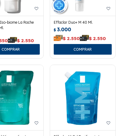
 Iso-biome La Roche
Effaclar Duo+ M 40 Ml.
Ml.
3.000
$
$
2.550
$
2.550
.550
$
2.550