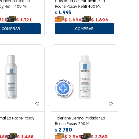
el Micropeeling La
Effaclar M Gel Purificante La
y Refill 400 Ml.
Roche Posay Refill 400 Ml.
1.995
$
721
$
1.721
$
1.696
$
1.696
mal La Roche Posay
Toleriane Dermolimpiador La
Roche Posay 200 Ml.
2.780
$
488
$
1.488
$
2.363
$
2.363