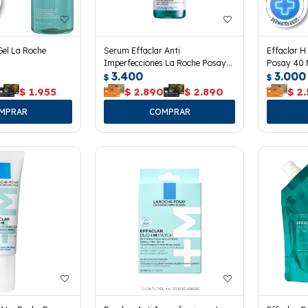
Gel La Roche
Serum Effaclar Anti
Effaclar H
Imperfecciones La Roche Posay
Posay 40 
3.400
3.000
30 Ml.
$
$
$
1.955
$
2.890
$
2.890
$
2