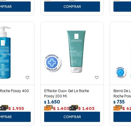
a Roche Posay 400
Effaclar Duo+ Gel La Roche
Barra De L
Posay 200 Ml.
Roche Pos
1.650
735
$
$
$
1.955
$
1.403
$
1.403
$
6