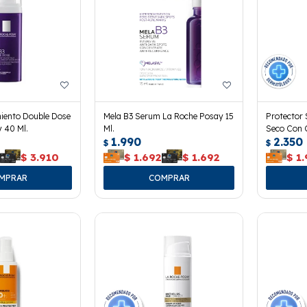
iento Double Dose
Mela B3 Serum La Roche Posay 15
Protector 
 40 Ml.
Ml.
Seco Con 
1.990
2.350
$
$
0
$
3.910
$
1.692
$
1.692
$
1