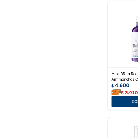
Mela B3 La Ro
Antimanchas C
4.600
$
$
3.91