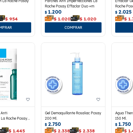
M La Roche Posay
Parches Anti Imperfecciones La
Effaclar G
Roche Posay Effaclar Duo +m
Roche Posa
1.200
2.025
$
$
$
954
$
1.020
$
1.020
$
1.
 Anti
Gel Demaquillante Rosaliac Posay
Agua Ther
s La Roche Posay
200 Ml.
150 Ml.
2.750
1.750
$
$
$
1.445
$
2.338
$
2.338
$
1.