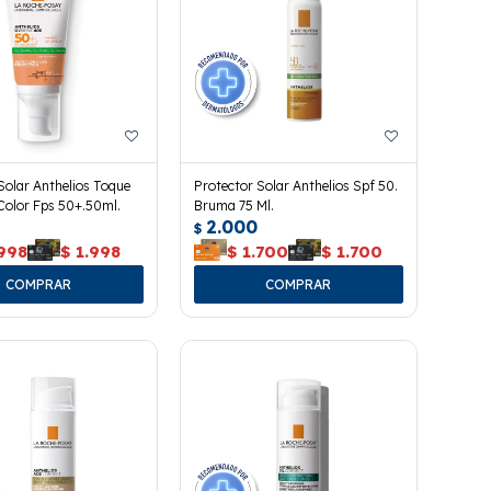
Solar Anthelios Toque
Protector Solar Anthelios Spf 50.
Color Fps 50+.50ml.
Bruma 75 Ml.
2.000
$
.998
$
1.998
$
1.700
$
1.700