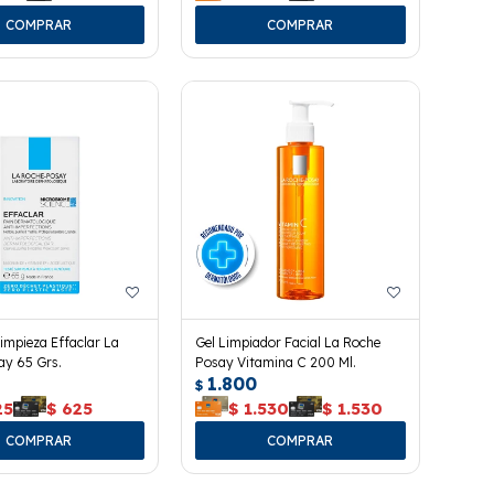
impieza Effaclar La
Gel Limpiador Facial La Roche
ay 65 Grs.
Posay Vitamina C 200 Ml.
1.800
$
25
$
625
$
1.530
$
1.530