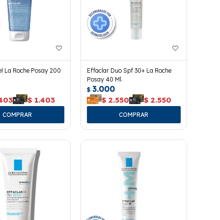
el La Roche Posay 200
Effaclar Duo Spf 30+ La Roche
Posay 40 Ml.
3.000
$
.403
$
1.403
$
2.550
$
2.550