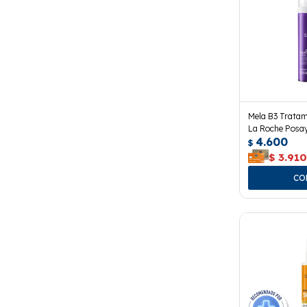
Mela B3 Tratam
La Roche Posay
4.600
$
$
3.91