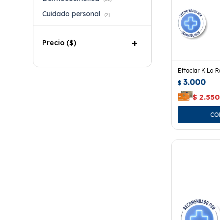
Cuidado personal
(2)
Precio
($)
Effaclar K La 
3.000
$
$
2.55