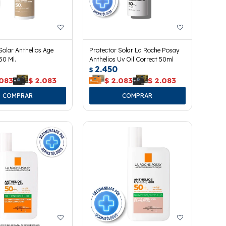
Solar Anthelios Age
Protector Solar La Roche Posay
50 Ml.
Anthelios Uv Oil Correct 50ml
2.450
$
.083
$
2.083
$
2.083
$
2.083