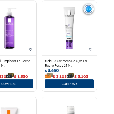
l Limpiador La Roche
Mela B3 Contorno De Ojos La
 Ml.
Roche Posay 15 Ml.
3.650
$
.530
$
1.530
$
3.103
$
3.103