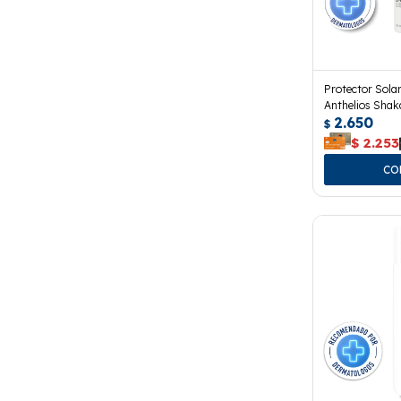
Protector Sola
Anthelios Sha
2.650
$
$
2.253