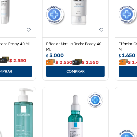
Roche Posay 40 Ml.
Effaclar Mat La Roche Posay 40
Effaclar G
Ml.
Ml.
3.000
1.650
$
$
0
$
2.550
$
2.550
$
2.550
$
1