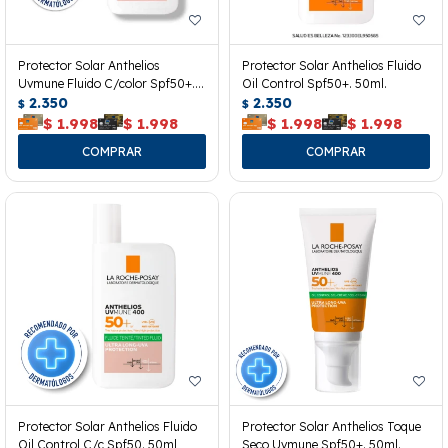
Protector Solar Anthelios
Protector Solar Anthelios Fluido
Uvmune Fluido C/color Spf50+.
Oil Control Spf50+. 50ml.
50ml
2.350
2.350
$
$
$
1.998
$
1.998
$
1.998
$
1.998
Protector Solar Anthelios Fluido
Protector Solar Anthelios Toque
Oil Control C/c Spf50. 50ml
Seco Uvmune Spf50+. 50ml.