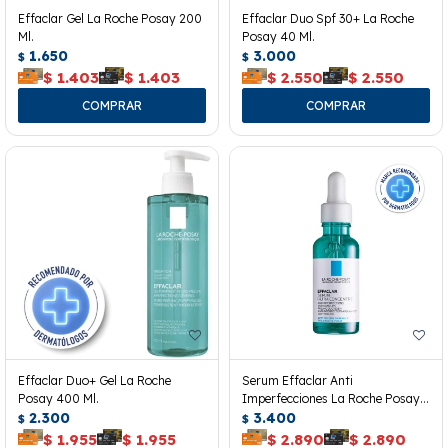
Effaclar Gel La Roche Posay 200
Effaclar Duo Spf 30+ La Roche
Ml.
Posay 40 Ml.
1.650
3.000
$
$
$
1.403
$
1.403
$
2.550
$
2.550
Effaclar Duo+ Gel La Roche
Serum Effaclar Anti
Posay 400 Ml.
Imperfecciones La Roche Posay
2.300
30 Ml.
3.400
$
$
$
1.955
$
1.955
$
2.890
$
2.890