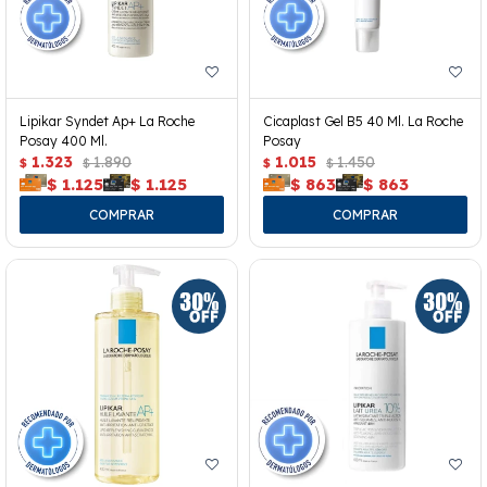
Lipikar Syndet Ap+ La Roche
Cicaplast Gel B5 40 Ml. La Roche
Posay 400 Ml.
Posay
1.323
1.890
1.015
1.450
$
$
$
$
$
1.125
$
1.125
$
863
$
863