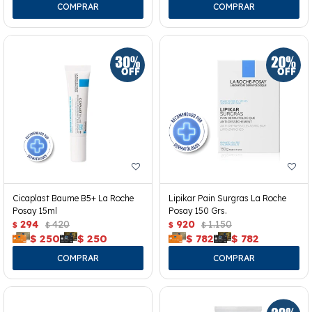
Cicaplast Baume B5+ La Roche
Lipikar Pain Surgras La Roche
Posay 15ml
Posay 150 Grs.
294
420
920
1.150
$
$
$
$
$
250
$
250
$
782
$
782