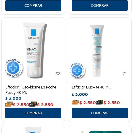
Effaclar H Iso-biome La Roche
Effaclar Duo+ M 40 Ml.
Posay 40 Ml.
3.000
$
3.000
$
$
2.550
$
2.550
$
2.550
$
2.550