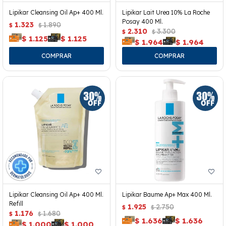
Lipikar Cleansing Oil Ap+ 400 Ml.
Lipikar Lait Urea 10% La Roche
Posay 400 Ml.
1.323
1.890
$
$
2.310
3.300
$
$
$
1.125
$
1.125
$
1.964
$
1.964
Lipikar Cleansing Oil Ap+ 400 Ml.
Lipikar Baume Ap+ Max 400 Ml.
Refill
1.925
2.750
$
$
1.176
1.680
$
$
$
1.636
$
1.636
$
1.000
$
1.000