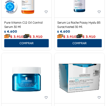
Pure Vitamin C12 Oil Control
Serum La Roche Posay Hyalu B5
Serum 30 Ml
Suractivated 30 Ml.
4.600
4.600
$
$
$
3.910
$
3.910
$
3.910
$
3.910