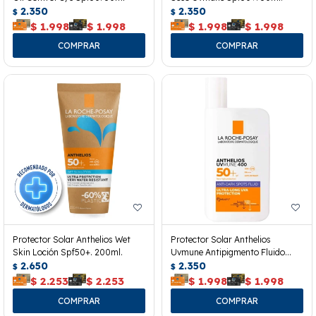
2.350
2.350
$
$
$
1.998
$
1.998
$
1.998
$
1.998
Protector Solar Anthelios Wet
Protector Solar Anthelios
Skin Loción Spf50+. 200ml.
Uvmune Antipigmento Fluido
2.650
Fps50. 50 Ml.
2.350
$
$
$
2.253
$
2.253
$
1.998
$
1.998