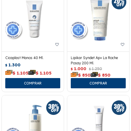
Cicaplast Manos 40 Ml.
Lipikar Syndet Ap+ La Roche
Posay 200 Ml.
1.300
$
1.000
1.250
$
$
$
1.105
$
1.105
$
850
$
850