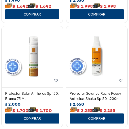
1.990
2.350
$
$
$
1.692
$
1.692
$
1.998
$
1.998
Protector Solar Anthelios Spf 50.
Protector Solar La Roche Posay
Bruma 75 Ml.
Anthelios Shaka Spf50+.200ml
2.000
2.650
$
$
$
1.700
$
1.700
$
2.253
$
2.253