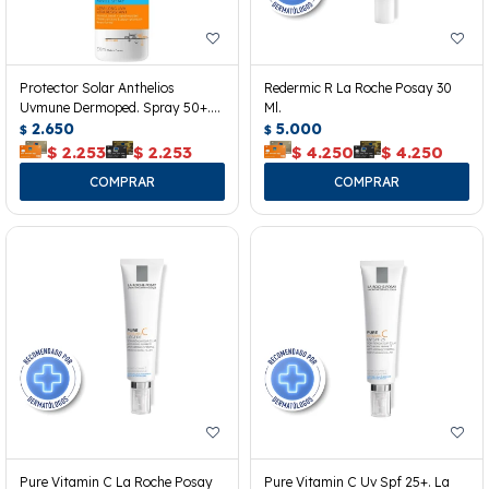
Protector Solar Anthelios
Redermic R La Roche Posay 30
Uvmune Dermoped. Spray 50+.
Ml.
200ml.
2.650
5.000
$
$
$
2.253
$
2.253
$
4.250
$
4.250
Pure Vitamin C La Roche Posay
Pure Vitamin C Uv Spf 25+. La