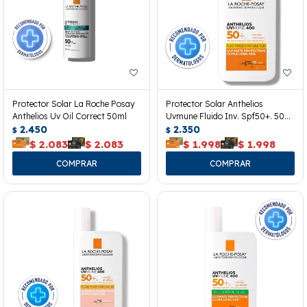
Protector Solar La Roche Posay
Protector Solar Anthelios
Anthelios Uv Oil Correct 50ml
Uvmune Fluido Inv. Spf50+. 50
2.450
Ml.
2.350
$
$
$
2.083
$
2.083
$
1.998
$
1.998