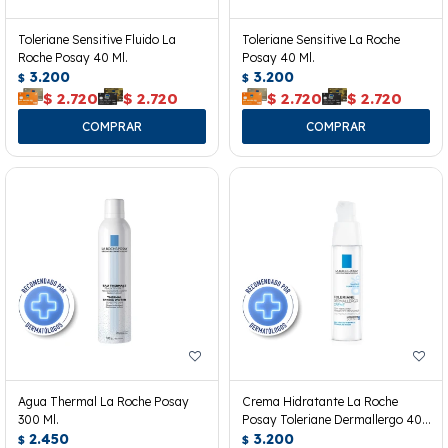
Toleriane Sensitive Fluido La
Toleriane Sensitive La Roche
Roche Posay 40 Ml.
Posay 40 Ml.
3.200
3.200
$
$
$
2.720
$
2.720
$
2.720
$
2.720
Agua Thermal La Roche Posay
Crema Hidratante La Roche
300 Ml.
Posay Toleriane Dermallergo 40
2.450
Ml.
3.200
$
$