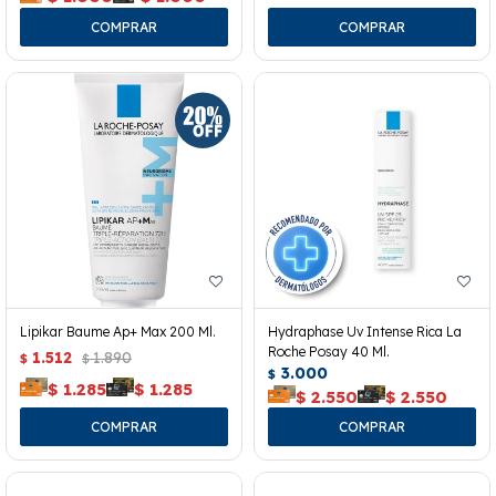
Lipikar Baume Ap+ Max 200 Ml.
Hydraphase Uv Intense Rica La
Roche Posay 40 Ml.
1.512
1.890
$
$
3.000
$
$
1.285
$
1.285
$
2.550
$
2.550