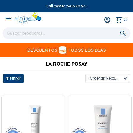
Call center 2406 80 96.
close
menu
0
$
DESCUENTOS
TODOS LOS DIAS
LA ROCHE POSAY
Recomendados