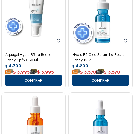
Aquagel Hyalu B5 La Roche
Hyalu B5 Ojos Serum La Roche
Posay Spf30. 50 Ml.
Posay 15 Ml.
4.700
4.200
$
$
$
3.995
$
3.995
$
3.570
$
3.570