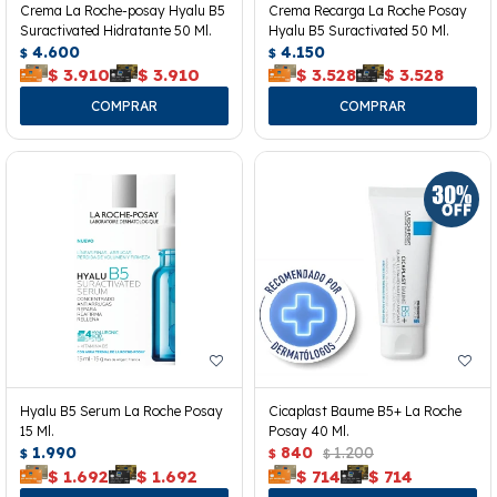
Crema La Roche-posay Hyalu B5
Crema Recarga La Roche Posay
Suractivated Hidratante 50 Ml.
Hyalu B5 Suractivated 50 Ml.
4.600
4.150
$
$
$
3.910
$
3.910
$
3.528
$
3.528
Hyalu B5 Serum La Roche Posay
Cicaplast Baume B5+ La Roche
15 Ml.
Posay 40 Ml.
1.990
840
1.200
$
$
$
$
1.692
$
1.692
$
714
$
714