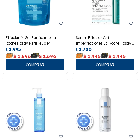
Effaclar M Gel Purificante La
Serum Effaclar Anti
Roche Posay Refill 400 Ml.
Imperfecciones La Roche Posay
1.995
15 Ml.
1.700
$
$
$
1.696
$
1.696
$
1.445
$
1.445