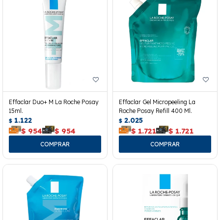
Effaclar Duo+ M La Roche Posay
Effaclar Gel Micropeeling La
15ml.
Roche Posay Refill 400 Ml.
1.122
2.025
$
$
$
954
$
954
$
1.721
$
1.721