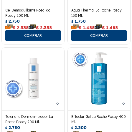
Gel Demaquillante Rosaliac
Agua Thermal La Roche Posay
Posay 200 Ml.
150 Ml.
2.750
1.750
$
$
$
2.338
$
2.338
$
1.488
$
1.488
Toleriane Dermolimpiador La
Effaclar Gel La Roche Posay 400
Roche Posay 200 Ml.
Ml.
2.780
2.300
$
$