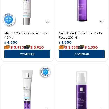
Mela B3 Crema La Roche Posay
Mela B3 Gel Limpiador La Roche
40 Ml.
Posay 200 Ml.
4.600
1.800
$
$
$
3.910
$
3.910
$
1.530
$
1.530