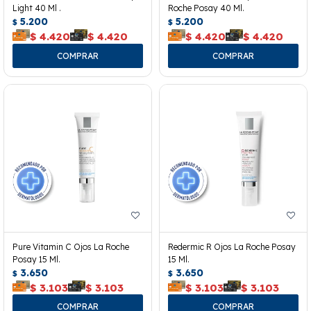
Light 40 Ml .
Roche Posay 40 Ml.
5.200
5.200
$
$
$
4.420
$
4.420
$
4.420
$
4.420
Pure Vitamin C Ojos La Roche
Redermic R Ojos La Roche Posay
Posay 15 Ml.
15 Ml.
3.650
3.650
$
$
$
3.103
$
3.103
$
3.103
$
3.103