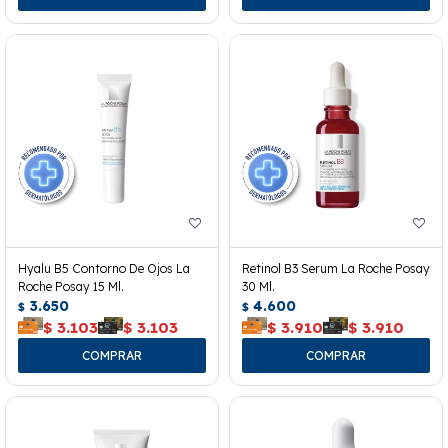
Hyalu B5 Contorno De Ojos La
Retinol B3 Serum La Roche Posay
Roche Posay 15 Ml.
30 Ml.
3.650
4.600
$
$
$
3.103
$
3.103
$
3.910
$
3.910