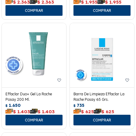
$
2.363
$
2.363
$
1.955
$
1.955
Effaclar Duo+ Gel La Roche
Barra De Limpieza Effaclar La
Posay 200 Ml.
Roche Posay 65 Grs.
1.650
735
$
$
$
1.403
$
1.403
$
625
$
625