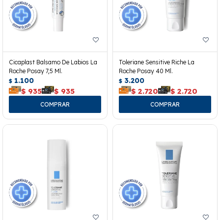
Cicaplast Balsamo De Labios La
Toleriane Sensitive Riche La
Roche Posay 7,5 Ml.
Roche Posay 40 Ml.
1.100
3.200
$
$
$
935
$
935
$
2.720
$
2.720