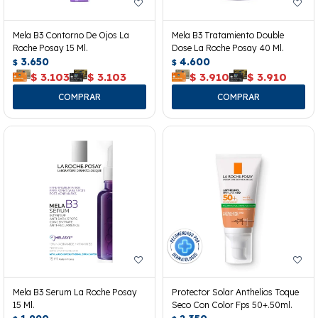
Mela B3 Contorno De Ojos La
Mela B3 Tratamiento Double
Roche Posay 15 Ml.
Dose La Roche Posay 40 Ml.
3.650
4.600
$
$
$
3.103
$
3.103
$
3.910
$
3.910
Mela B3 Serum La Roche Posay
Protector Solar Anthelios Toque
15 Ml.
Seco Con Color Fps 50+.50ml.