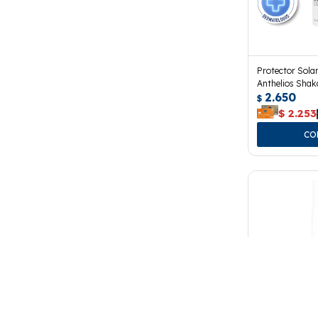
Protector Sola
Anthelios Sha
2.650
$
$
2.253