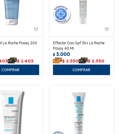
el La Roche Posay 200
Effaclar Duo Spf 30+ La Roche
Posay 40 Ml.
3.000
$
.403
$
1.403
$
2.550
$
2.550