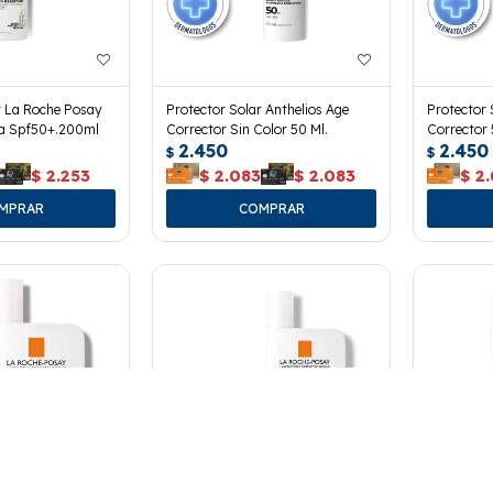
r La Roche Posay
Protector Solar Anthelios Age
Protector 
ka Spf50+.200ml
Corrector Sin Color 50 Ml.
Corrector 
2.450
2.450
$
$
$
2.253
$
2.083
$
2.083
$
2