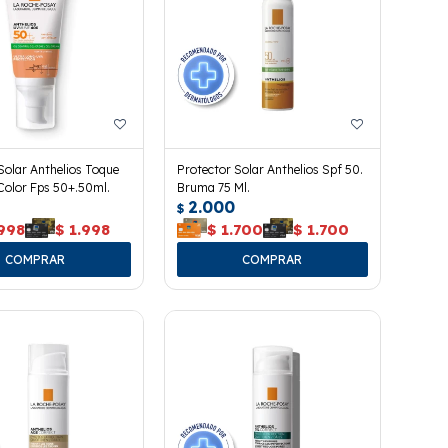
Solar Anthelios Toque
Protector Solar Anthelios Spf 50.
Color Fps 50+.50ml.
Bruma 75 Ml.
2.000
$
.998
$
1.998
$
1.700
$
1.700