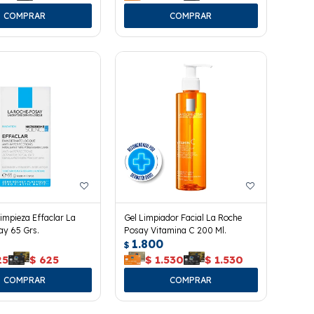
impieza Effaclar La
Gel Limpiador Facial La Roche
ay 65 Grs.
Posay Vitamina C 200 Ml.
1.800
$
25
$
625
$
1.530
$
1.530