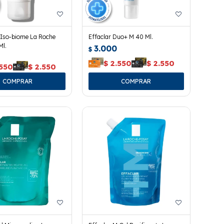
 Iso-biome La Roche
Effaclar Duo+ M 40 Ml.
Ml.
3.000
$
$
2.550
$
2.550
.550
$
2.550