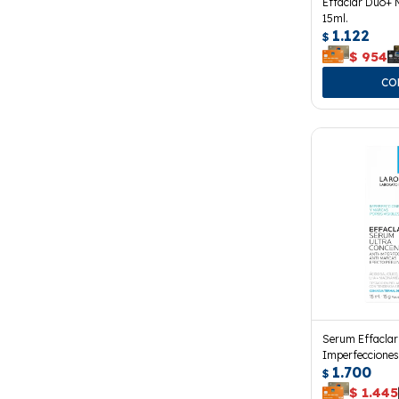
Effaclar Duo+ 
15ml.
1.122
$
$
954
Serum Effaclar
Imperfeccione
1.700
15 Ml.
$
$
1.445