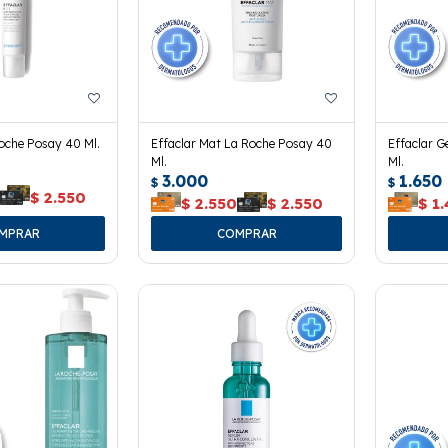
Roche Posay 40 Ml.
Effaclar Mat La Roche Posay 40
Effaclar G
Ml.
Ml.
3.000
1.650
$
$
0
$
2.550
$
2.550
$
2.550
$
1