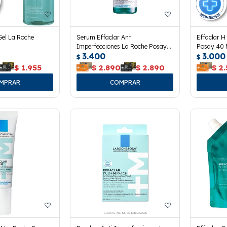
Gel La Roche
Serum Effaclar Anti
Effaclar H
Imperfecciones La Roche Posay
Posay 40 
3.400
3.000
30 Ml.
$
$
$
1.955
$
2.890
$
2.890
$
2