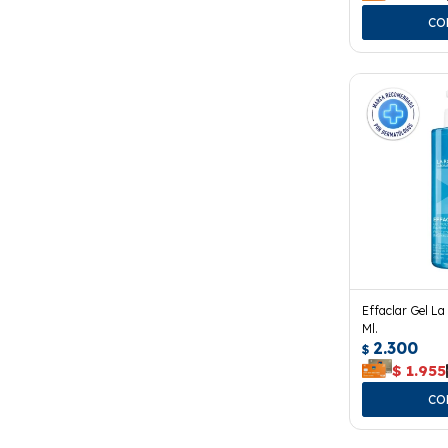
Effaclar Gel L
Ml.
2.300
$
$
1.955