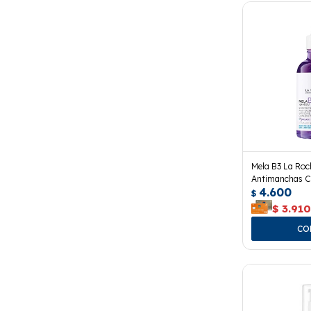
Mela B3 La Ro
Antimanchas C
4.600
$
$
3.91