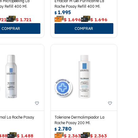
el Micropeeling La
Effaclar M Gel Purificante La
y Refill 400 Ml.
Roche Posay Refill 400 Ml.
1.995
$
721
$
1.721
$
1.696
$
1.696
mal La Roche Posay
Toleriane Dermolimpiador La
Roche Posay 200 Ml.
2.780
$
488
$
1.488
$
2.363
$
2.363