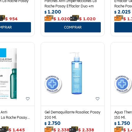
M La Roche Posay
Parches Anti Imperfecciones La
Effaclar G
Roche Posay Effaclar Duo +m
Roche Posa
1.200
2.025
$
$
$
954
$
1.020
$
1.020
$
1.
 Anti
Gel Demaquillante Rosaliac Posay
Agua Ther
s La Roche Posay
200 Ml.
150 Ml.
2.750
1.750
$
$
$
1.445
$
2.338
$
2.338
$
1.