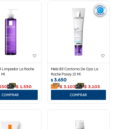
l Limpiador La Roche
Mela B3 Contorno De Ojos La
 Ml.
Roche Posay 15 Ml.
3.650
$
.530
$
1.530
$
3.103
$
3.103