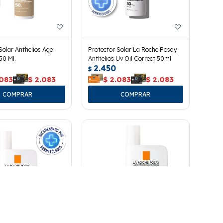
Solar Anthelios Age
Protector Solar La Roche Posay
50 Ml.
Anthelios Uv Oil Correct 50ml
2.450
$
.083
$
2.083
$
2.083
$
2.083