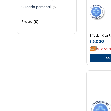
Cuidado personal
(2)
Precio
($)
Effaclar K La 
3.000
$
$
2.55