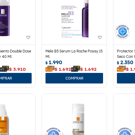
iento Double Dose
Mela B3 Serum La Roche Posay 15
Protector 
 40 Ml.
Ml.
Seco Con 
1.990
2.350
$
$
0
$
3.910
$
1.692
$
1.692
$
1