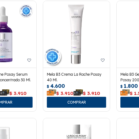
che Posay Serum
Mela B3 Crema La Roche Posay
Mela B3 Ge
oncentrado 30 Ml.
40 Ml.
Posay 200
4.600
1.800
$
$
0
$
3.910
$
3.910
$
3.910
$
1