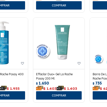
a Roche Posay 400
Effaclar Duo+ Gel La Roche
Barra De L
Posay 200 Ml.
Roche Pos
1.650
735
$
$
$
1.955
$
1.403
$
1.403
$
6