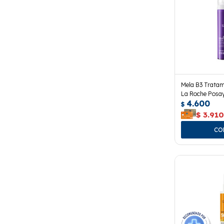
Mela B3 Tratam
La Roche Posay
4.600
$
$
3.91