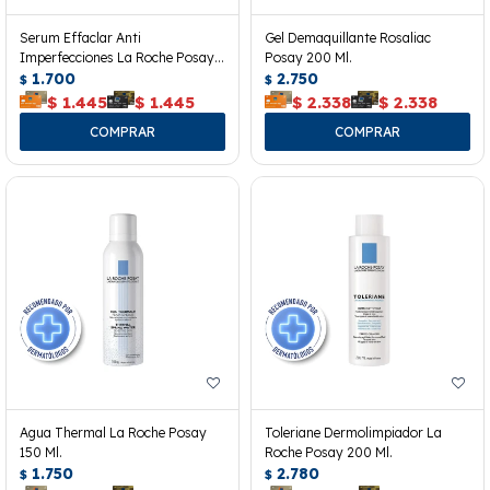
Serum Effaclar Anti
Gel Demaquillante Rosaliac
Imperfecciones La Roche Posay
Posay 200 Ml.
15 Ml.
1.700
2.750
$
$
$
1.445
$
1.445
$
2.338
$
2.338
Agua Thermal La Roche Posay
Toleriane Dermolimpiador La
150 Ml.
Roche Posay 200 Ml.
1.750
2.780
$
$