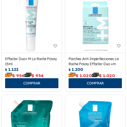
Effaclar Duo+ M La Roche Posay
Parches Anti Imperfecciones La
15ml.
Roche Posay Effaclar Duo +m
1.122
1.200
$
$
$
954
$
954
$
1.020
$
1.020