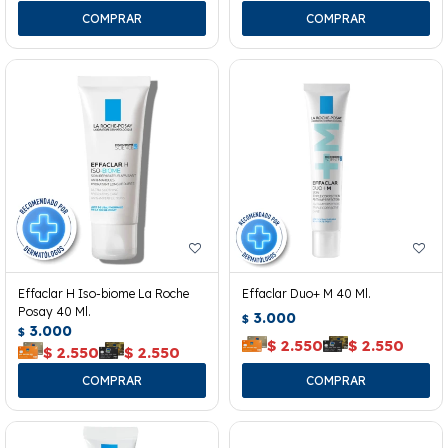
Effaclar H Iso-biome La Roche
Effaclar Duo+ M 40 Ml.
Posay 40 Ml.
3.000
$
3.000
$
$
2.550
$
2.550
$
2.550
$
2.550