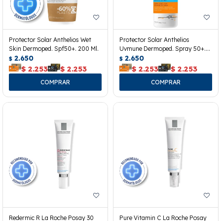
Protector Solar Anthelios Wet
Protector Solar Anthelios
Skin Dermoped. Spf50+. 200 Ml.
Uvmune Dermoped. Spray 50+.
2.650
200ml.
2.650
$
$
$
2.253
$
2.253
$
2.253
$
2.253
Redermic R La Roche Posay 30
Pure Vitamin C La Roche Posay