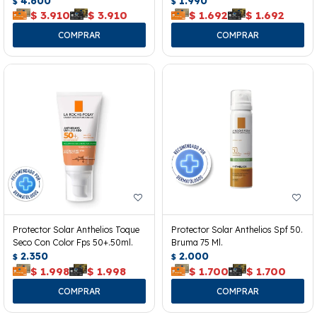
4.600
1.990
$
$
$
3.910
$
3.910
$
1.692
$
1.692
Protector Solar Anthelios Toque
Protector Solar Anthelios Spf 50.
Seco Con Color Fps 50+.50ml.
Bruma 75 Ml.
2.350
2.000
$
$
$
1.998
$
1.998
$
1.700
$
1.700