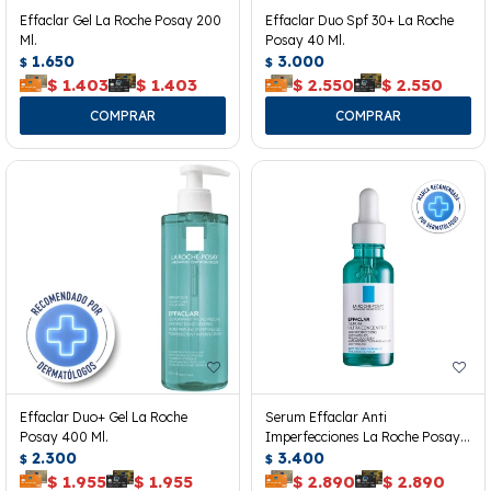
Effaclar Gel La Roche Posay 200
Effaclar Duo Spf 30+ La Roche
Ml.
Posay 40 Ml.
1.650
3.000
$
$
$
1.403
$
1.403
$
2.550
$
2.550
Effaclar Duo+ Gel La Roche
Serum Effaclar Anti
Posay 400 Ml.
Imperfecciones La Roche Posay
2.300
30 Ml.
3.400
$
$
$
1.955
$
1.955
$
2.890
$
2.890