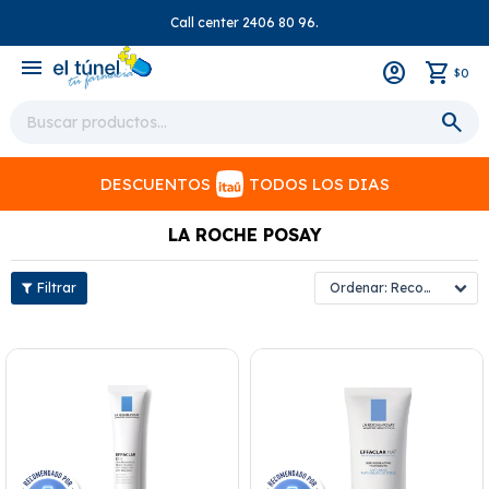
Call center 2406 80 96.
close
menu
0
$
DESCUENTOS
TODOS LOS DIAS
LA ROCHE POSAY
Recomendados