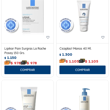
Lipikar Pain Surgras La Roche
Cicaplast Manos 40 Ml.
Posay 150 Grs.
1.300
$
1.150
$
$
1.105
$
1.105
$
978
$
978