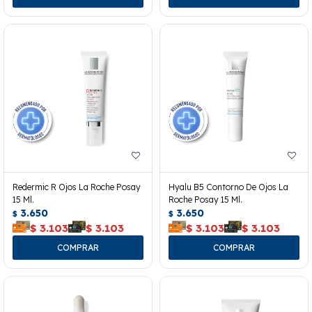
Redermic R Ojos La Roche Posay
Hyalu B5 Contorno De Ojos La
15 Ml.
Roche Posay 15 Ml.
3.650
3.650
$
$
$
3.103
$
3.103
$
3.103
$
3.103