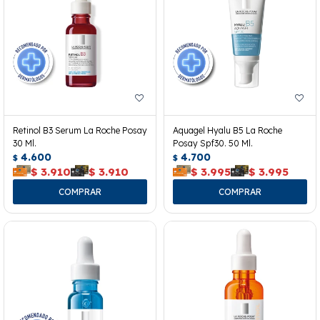
Retinol B3 Serum La Roche Posay
Aquagel Hyalu B5 La Roche
30 Ml.
Posay Spf30. 50 Ml.
4.600
4.700
$
$
$
3.910
$
3.910
$
3.995
$
3.995