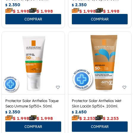
2.350
2.350
$
$
$
1.998
$
1.998
$
1.998
$
1.998
Protector Solar Anthelios Toque
Protector Solar Anthelios Wet
Seco Uvmune Spf50+. 50ml.
Skin Loción Spf50+. 200ml.
2.350
2.650
$
$
$
1.998
$
1.998
$
2.253
$
2.253