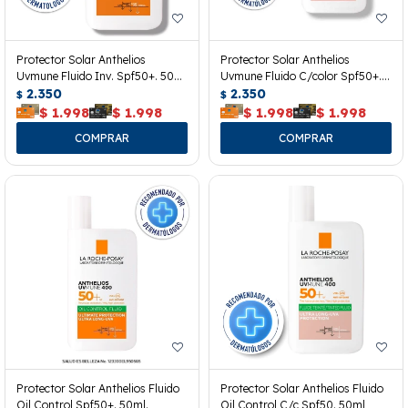
Protector Solar Anthelios
Protector Solar Anthelios
Uvmune Fluido Inv. Spf50+. 50
Uvmune Fluido C/color Spf50+.
Ml.
2.350
50ml
2.350
$
$
$
1.998
$
1.998
$
1.998
$
1.998
Protector Solar Anthelios Fluido
Protector Solar Anthelios Fluido
Oil Control Spf50+. 50ml.
Oil Control C/c Spf50. 50ml