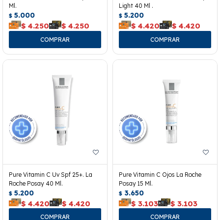
Ml.
Light 40 Ml .
5.000
5.200
$
$
$
4.250
$
4.250
$
4.420
$
4.420
Pure Vitamin C Uv Spf 25+. La
Pure Vitamin C Ojos La Roche
Roche Posay 40 Ml.
Posay 15 Ml.
5.200
3.650
$
$
$
4.420
$
4.420
$
3.103
$
3.103