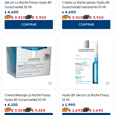
Serum La Roche Posay Hyalu B5
Crema La Roche-posay Hyalu B5
Suractivated 30 Ml.
Suractivated Hidratante 50 Ml.
4.600
4.600
$
$
$
3.910
$
3.910
$
3.910
$
3.910
Crema Recarga La Roche Posay
Hyalu B5 Serum La Roche Posay
Hyalu B5 Suractivated 50 Ml.
15 Ml.
4.150
1.990
$
$
$
3.528
$
3.528
$
1.692
$
1.692