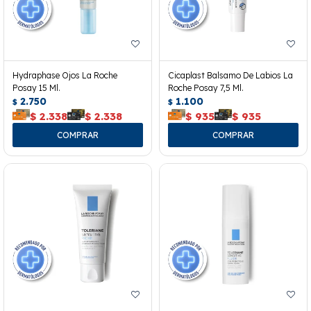
Hydraphase Ojos La Roche
Cicaplast Balsamo De Labios La
Posay 15 Ml.
Roche Posay 7,5 Ml.
2.750
1.100
$
$
$
2.338
$
2.338
$
935
$
935