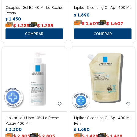
Cicaplast Gel B5 40 Ml. La Roche
Lipikar Cleansing Oil Ap+ 400 Ml.
Posay
1.890
$
1.450
$
$
1.607
$
1.607
$
1.233
$
1.233
Lipikar Lait Urea 10% La Roche
Lipikar Cleansing Oil Ap+ 400 Ml.
Posay 400 Ml.
Refill
3.300
1.680
$
$
$
2.805
$
2.805
$
1.428
$
1.428