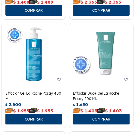
$
1.488
$
1.488
$
2.363
$
2.363
Effaclar Gel La Roche Posay 400
Effaclar Duo+ Gel La Roche
Ml.
Posay 200 Ml.
2.300
1.650
$
$
$
1.955
$
1.955
$
1.403
$
1.403