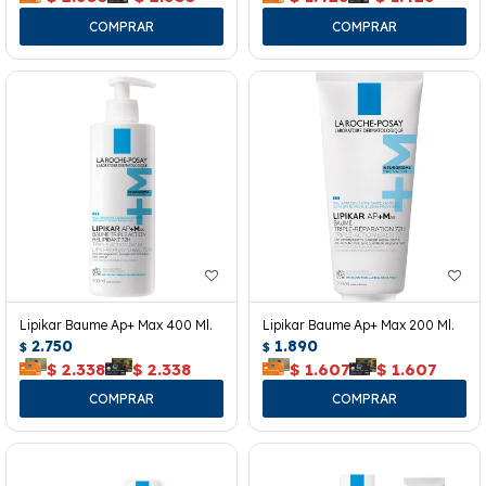
Lipikar Baume Ap+ Max 400 Ml.
Lipikar Baume Ap+ Max 200 Ml.
2.750
1.890
$
$
$
2.338
$
2.338
$
1.607
$
1.607