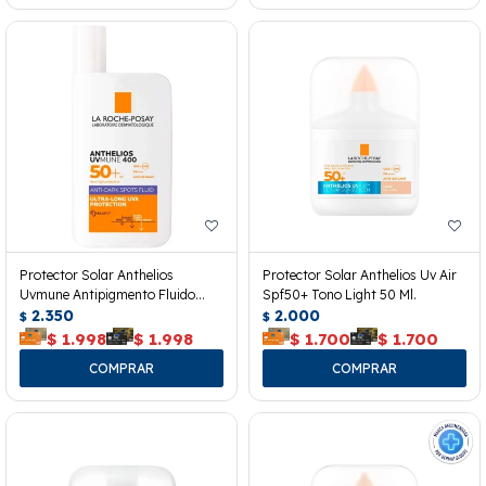
Protector Solar Anthelios
Protector Solar Anthelios Uv Air
Uvmune Antipigmento Fluido
Spf50+ Tono Light 50 Ml.
Fps50. 50 Ml.
2.350
2.000
$
$
$
1.998
$
1.998
$
1.700
$
1.700