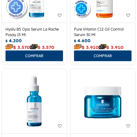
Hyalu B5 Ojos Serum La Roche
Pure Vitamin C12 Oil Control
Posay 15 Ml.
Serum 30 Ml
4.200
4.600
$
$
$
3.570
$
3.570
$
3.910
$
3.910