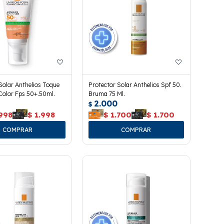
Solar Anthelios Toque
Protector Solar Anthelios Spf 50.
Color Fps 50+.50ml.
Bruma 75 Ml.
2.000
$
.998
$
1.998
$
1.700
$
1.700