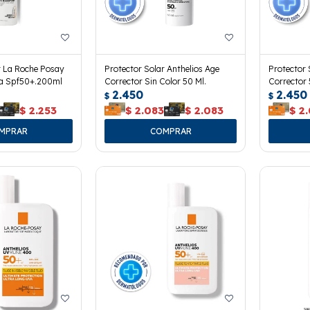
r La Roche Posay
Protector Solar Anthelios Age
Protector 
ka Spf50+.200ml
Corrector Sin Color 50 Ml.
Corrector 
2.450
2.450
$
$
$
2.253
$
2.083
$
2.083
$
2