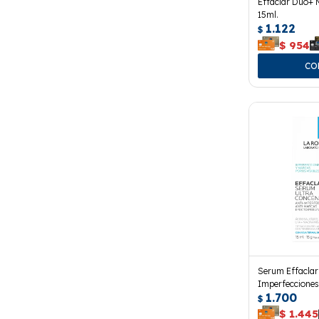
Effaclar Duo+ 
15ml.
1.122
$
$
954
Serum Effaclar
Imperfeccione
1.700
15 Ml.
$
$
1.445