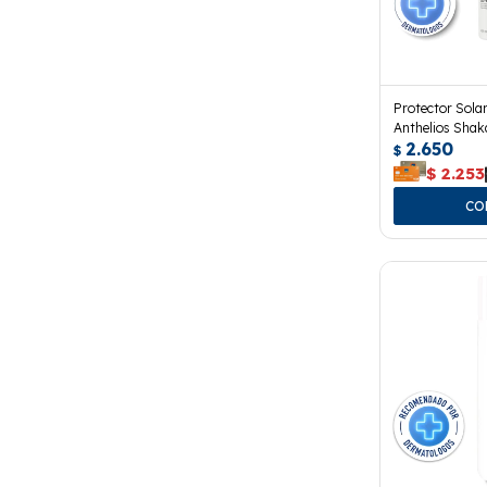
Protector Sola
Anthelios Sha
2.650
$
$
2.253