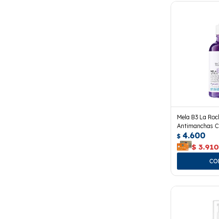
Mela B3 La Ro
Antimanchas C
4.600
$
$
3.91