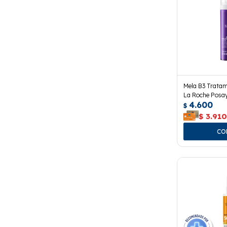
Mela B3 Tratam
La Roche Posay
4.600
$
$
3.91