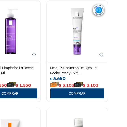
l Limpiador La Roche
Mela B3 Contorno De Ojos La
 Ml.
Roche Posay 15 Ml.
3.650
$
.530
$
1.530
$
3.103
$
3.103