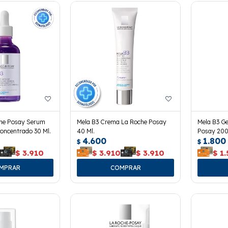
che Posay Serum
Mela B3 Crema La Roche Posay
Mela B3 Ge
oncentrado 30 Ml.
40 Ml.
Posay 200
4.600
1.800
$
$
0
$
3.910
$
3.910
$
3.910
$
1