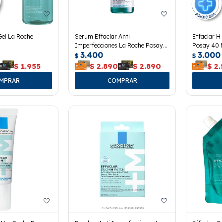
Gel La Roche
Serum Effaclar Anti
Effaclar H
Imperfecciones La Roche Posay
Posay 40 
3.400
3.000
30 Ml.
$
$
$
1.955
$
2.890
$
2.890
$
2