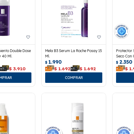
iento Double Dose
Mela B3 Serum La Roche Posay 15
Protector 
 40 Ml.
Ml.
Seco Con 
1.990
2.350
$
$
0
$
3.910
$
1.692
$
1.692
$
1