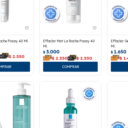
Roche Posay 40 Ml.
Effaclar Mat La Roche Posay 40
Effaclar G
Ml.
Ml.
3.000
1.650
$
$
0
$
2.550
$
2.550
$
2.550
$
1