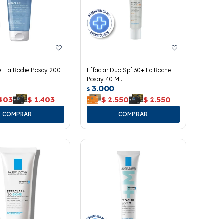
el La Roche Posay 200
Effaclar Duo Spf 30+ La Roche
Posay 40 Ml.
3.000
$
.403
$
1.403
$
2.550
$
2.550