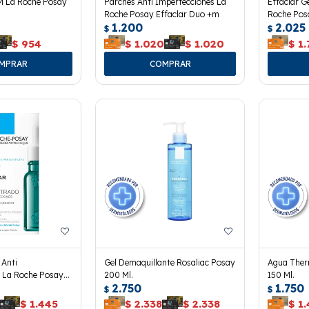
M La Roche Posay
Parches Anti Imperfecciones La
Effaclar G
Roche Posay Effaclar Duo +m
Roche Posa
1.200
2.025
$
$
$
954
$
1.020
$
1.020
$
1.
 Anti
Gel Demaquillante Rosaliac Posay
Agua Ther
s La Roche Posay
200 Ml.
150 Ml.
2.750
1.750
$
$
$
1.445
$
2.338
$
2.338
$
1.