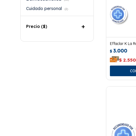
Cuidado personal
(2)
Precio
($)
Effaclar K La 
3.000
$
$
2.55