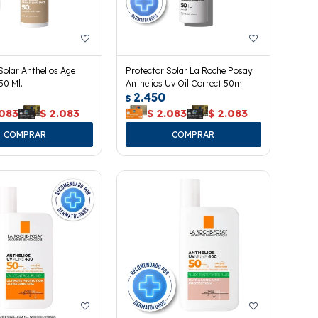
Solar Anthelios Age
Protector Solar La Roche Posay
50 Ml.
Anthelios Uv Oil Correct 50ml
2.450
$
.083
$
2.083
$
2.083
$
2.083