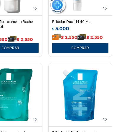
 Iso-biome La Roche
Effaclar Duo+ M 40 Ml.
Ml.
3.000
$
$
2.550
$
2.550
.550
$
2.550