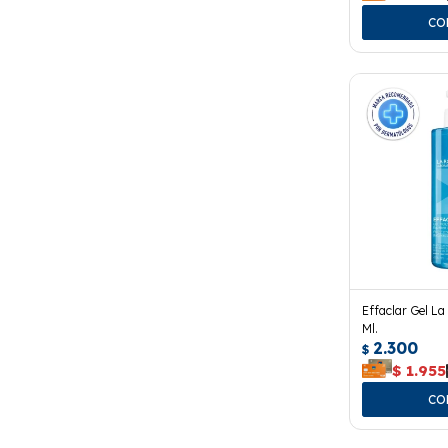
Effaclar Gel L
Ml.
2.300
$
$
1.955