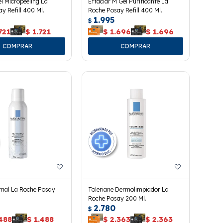
el Micropeeling La
Effaclar M Gel Purificante La
y Refill 400 Ml.
Roche Posay Refill 400 Ml.
1.995
$
721
$
1.721
$
1.696
$
1.696
mal La Roche Posay
Toleriane Dermolimpiador La
Roche Posay 200 Ml.
2.780
$
488
$
1.488
$
2.363
$
2.363