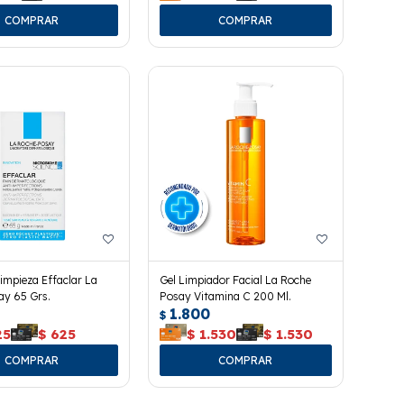
impieza Effaclar La
Gel Limpiador Facial La Roche
ay 65 Grs.
Posay Vitamina C 200 Ml.
1.800
$
25
$
625
$
1.530
$
1.530