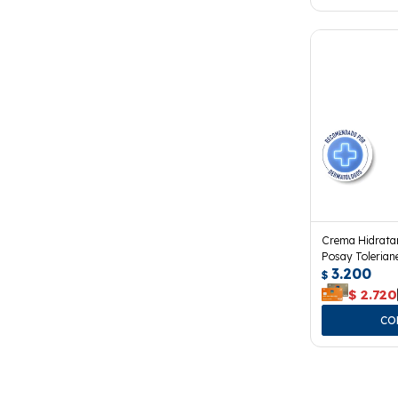
Crema Hidrata
Posay Tolerian
3.200
Ml.
$
$
2.720