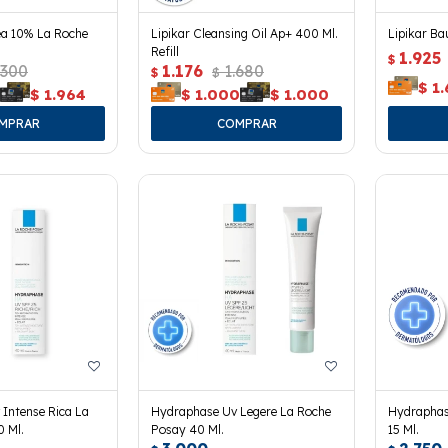
rea 10% La Roche
Lipikar Cleansing Oil Ap+ 400 Ml.
Lipikar B
Refill
1.925
$
.300
1.176
1.680
$
$
$
1
4
$
1.964
$
1.000
$
1.000
Intense Rica La
Hydraphase Uv Legere La Roche
Hydraphas
 Ml.
Posay 40 Ml.
15 Ml.