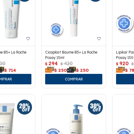
me B5+ La Roche
Cicaplast Baume B5+ La Roche
Lipikar Pa
Posay 15ml
Posay 150 
200
294
420
920
$
$
$
$
$
714
$
250
$
250
$
7