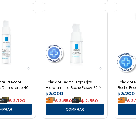
nte La Roche
Toleriane Dermallergo Ojos
Toleriane 
e Dermallergo 40
Hidratante La Roche Posay 20 Ml.
Roche Pos
3.000
3.200
$
$
$
2.720
$
2.550
$
2.550
$
2