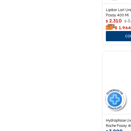
Lipikar Lait U
Posay 400 Ml.
2.310
3
$
$
$
1.96
Hydraphase Uv 
Roche Posay 40