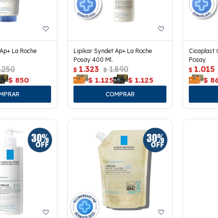
 Ap+ La Roche
Lipikar Syndet Ap+ La Roche
Cicaplast 
Posay 400 Ml.
Posay
.250
1.323
1.890
1.015
$
$
$
$
850
$
1.125
$
1.125
$
8