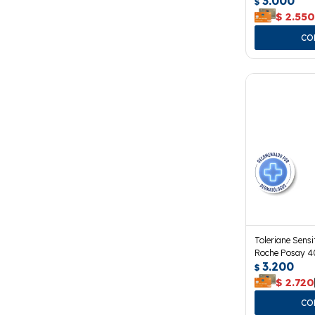
3.000
$
$
2.55
Toleriane Sensi
Roche Posay 40
3.200
$
$
2.720