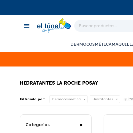
close
store
menu
local_shipping
monitor_heart
DERMOCOSMÉTICA
MAQUILL
support_agent
HIDRATANTES LA ROCHE POSAY
Quita
Filtrando por:
Dermocosmética
Hidratantes
Categorías