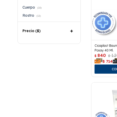
Cuerpo
(10)
Rostro
(12)
Precio
($)
Cicaplast Bau
Posay 40 Ml.
840
1.
$
$
$
714