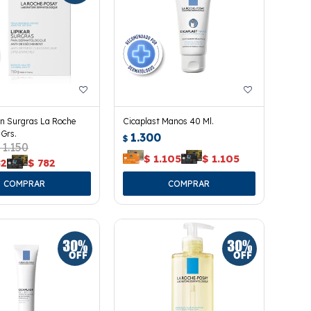
in Surgras La Roche
Cicaplast Manos 40 Ml.
Grs.
1.300
$
1.150
$
1.105
$
1.105
82
$
782