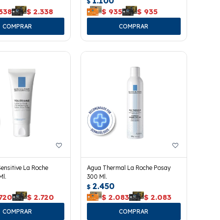
1.100
$
338
$
2.338
$
935
$
935
Sensitive La Roche
Agua Thermal La Roche Posay
Ml.
300 Ml.
2.450
$
.720
$
2.720
$
2.083
$
2.083