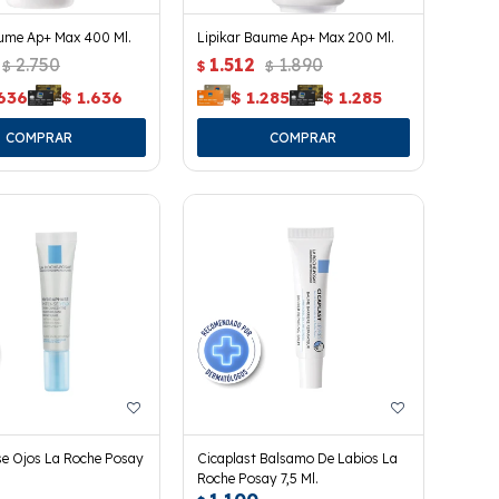
aume Ap+ Max 400 Ml.
Lipikar Baume Ap+ Max 200 Ml.
2.750
1.512
1.890
$
$
$
.636
$
1.636
$
1.285
$
1.285
e Ojos La Roche Posay
Cicaplast Balsamo De Labios La
Roche Posay 7,5 Ml.