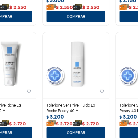
3.000
2.750
$
$
0
$
2.550
$
2.550
$
2.550
$
2.
tive Riche La
Toleriane Sensitive Fluido La
Toleriane 
 Ml.
Roche Posay 40 Ml.
Posay 40 
3.200
3.200
$
$
$
2.720
$
2.720
$
2.720
$
2