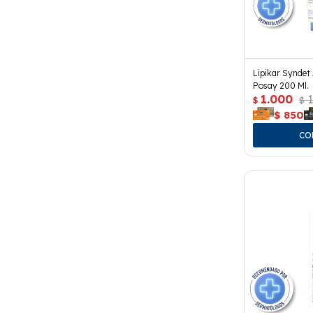
Lipikar Syndet
Posay 200 Ml.
1.000
1
$
$
$
850