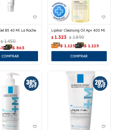
Gel B5 40 Ml. La Roche
Lipikar Cleansing Oil Ap+ 400 Ml.
1.323
1.890
$
$
1.450
$
$
1.125
$
1.125
63
$
863