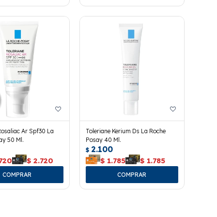
Rosaliac Ar Spf30 La
Toleriane Kerium Ds La Roche
ay 50 Ml.
Posay 40 Ml.
2.100
$
.720
$
2.720
$
1.785
$
1.785