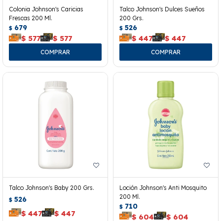
Colonia Johnson's Caricias
Talco Johnson's Dulces Sueños
Frescas 200 Ml.
200 Grs.
679
526
$
$
$
577
$
577
$
447
$
447
Talco Johnson's Baby 200 Grs.
Loción Johnson's Anti Mosquito
200 Ml.
526
$
710
$
$
447
$
447
$
604
$
604