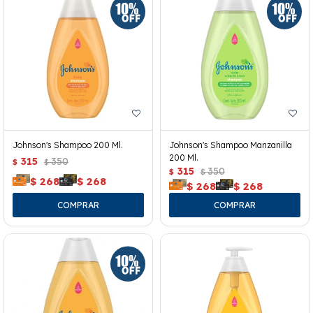
Johnson's Shampoo 200 Ml.
Johnson's Shampoo Manzanilla
200 Ml.
315
350
$
$
315
350
$
$
$
268
$
268
$
268
$
268