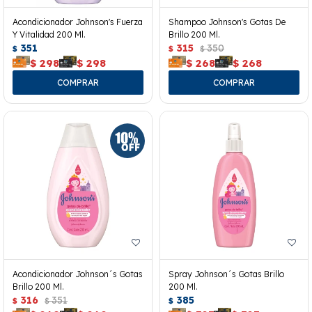
Acondicionador Johnson's Fuerza
Shampoo Johnson's Gotas De
Y Vitalidad 200 Ml.
Brillo 200 Ml.
351
315
350
$
$
$
$
298
$
298
$
268
$
268
Acondicionador Johnson´s Gotas
Spray Johnson´s Gotas Brillo
Brillo 200 Ml.
200 Ml.
316
351
385
$
$
$