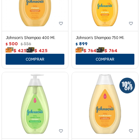
Johnson's Shampoo 400 Ml.
Johnson's Shampoo 750 Ml.
500
556
899
$
$
$
$
425
$
425
$
764
$
764