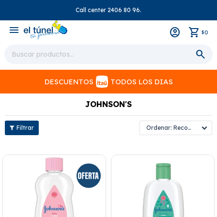
Call center 2406 80 96.
close
menu
0
$
DESCUENTOS
TODOS LOS DIAS
JOHNSON'S
Recomendados