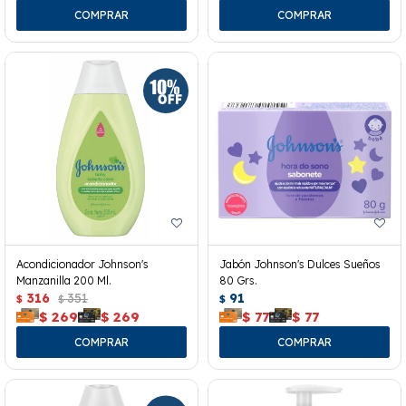
Acondicionador Johnson's
Jabón Johnson's Dulces Sueños
Manzanilla 200 Ml.
80 Grs.
316
351
91
$
$
$
$
269
$
269
$
77
$
77