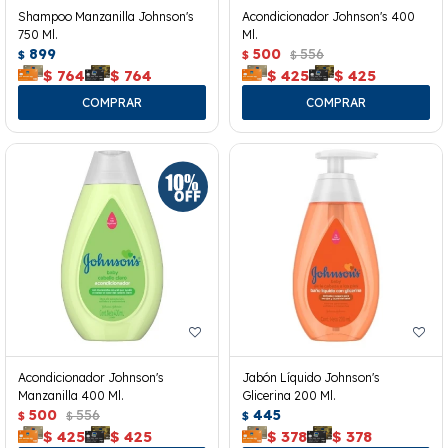
Shampoo Manzanilla Johnson's
Acondicionador Johnson's 400
750 Ml.
Ml.
899
500
556
$
$
$
$
764
$
764
$
425
$
425
Acondicionador Johnson's
Jabón Líquido Johnson's
Manzanilla 400 Ml.
Glicerina 200 Ml.
500
556
445
$
$
$
$
425
$
425
$
378
$
378