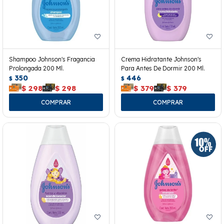
Shampoo Johnson's Fragancia
Crema Hidratante Johnson's
Prolongada 200 Ml.
Para Antes De Dormir 200 Ml.
350
446
$
$
$
298
$
298
$
379
$
379