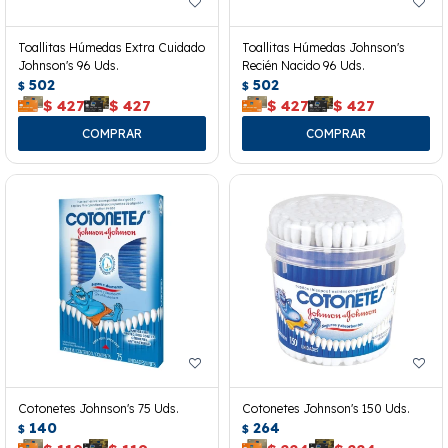
Toallitas Húmedas Extra Cuidado
Toallitas Húmedas Johnson's
Johnson's 96 Uds.
Recién Nacido 96 Uds.
502
502
$
$
$
427
$
427
$
427
$
427
Cotonetes Johnson's 75 Uds.
Cotonetes Johnson's 150 Uds.
140
264
$
$