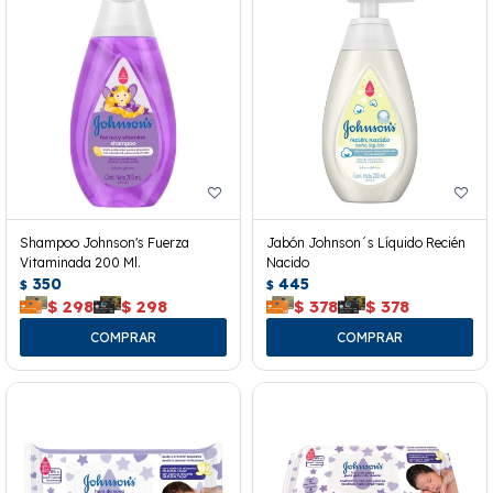
Shampoo Johnson's Fuerza
Jabón Johnson´s Líquido Recién
Vitaminada 200 Ml.
Nacido
350
445
$
$
$
298
$
298
$
378
$
378