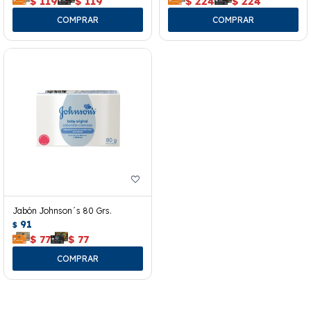
$
119
$
119
$
224
$
224
Jabón Johnson´s 80 Grs.
91
$
$
77
$
77