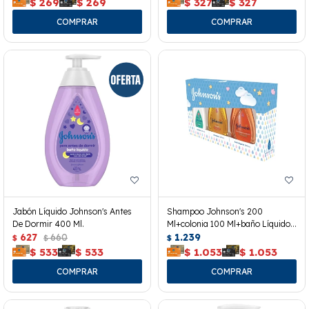
$
269
$
269
$
327
$
327
Jabón Líquido Johnson's Antes
Shampoo Johnson's 200
De Dormir 400 Ml.
Ml+colonia 100 Ml+baño Líquido
627
660
200 Ml.
1.239
$
$
$
$
533
$
533
$
1.053
$
1.053