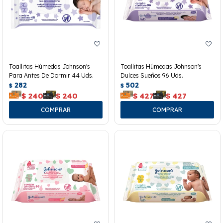
Toallitas Húmedas Johnson's
Toallitas Húmedas Johnson's
Para Antes De Dormir 44 Uds.
Dulces Sueños 96 Uds.
282
502
$
$
$
240
$
240
$
427
$
427