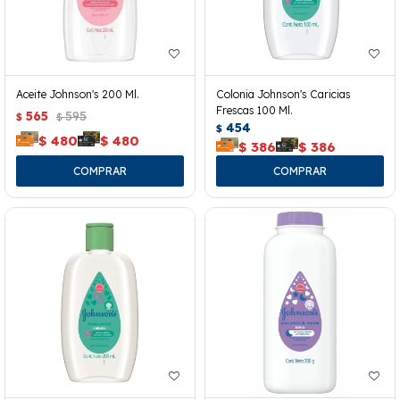
Aceite Johnson's 200 Ml.
Colonia Johnson's Caricias
Frescas 100 Ml.
565
595
$
$
454
$
$
480
$
480
$
386
$
386