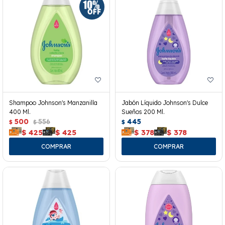
Shampoo Johnson's Manzanilla
Jabón Líquido Johnson's Dulce
400 Ml.
Sueños 200 Ml.
500
556
445
$
$
$
$
425
$
425
$
378
$
378