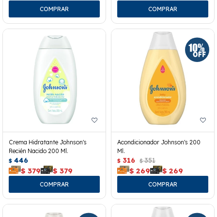
Crema Hidratante Johnson's
Acondicionador Johnson's 200
Recién Nacido 200 Ml.
Ml.
446
316
351
$
$
$
$
379
$
379
$
269
$
269