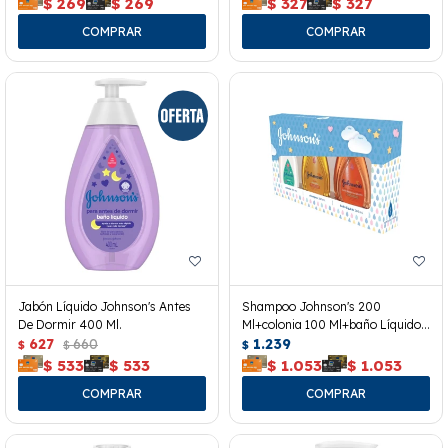
$
269
$
269
$
327
$
327
Jabón Líquido Johnson's Antes
Shampoo Johnson's 200
De Dormir 400 Ml.
Ml+colonia 100 Ml+baño Líquido
627
660
200 Ml.
1.239
$
$
$
$
533
$
533
$
1.053
$
1.053