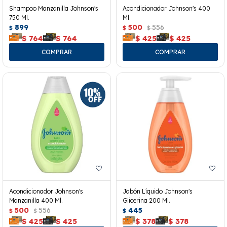
Shampoo Manzanilla Johnson's
Acondicionador Johnson's 400
750 Ml.
Ml.
899
500
556
$
$
$
$
764
$
764
$
425
$
425
Acondicionador Johnson's
Jabón Líquido Johnson's
Manzanilla 400 Ml.
Glicerina 200 Ml.
500
556
445
$
$
$
$
425
$
425
$
378
$
378