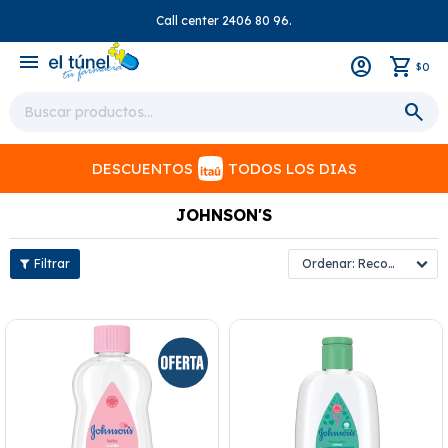
Call center 2406 80 96.
close
menu
0
$
DESCUENTOS
TODOS LOS DIAS
JOHNSON'S
Recomendados