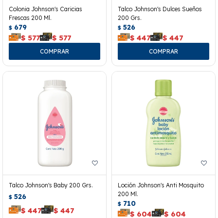
Colonia Johnson's Caricias
Talco Johnson's Dulces Sueños
Frescas 200 Ml.
200 Grs.
679
526
$
$
$
577
$
577
$
447
$
447
Talco Johnson's Baby 200 Grs.
Loción Johnson's Anti Mosquito
200 Ml.
526
$
710
$
$
447
$
447
$
604
$
604