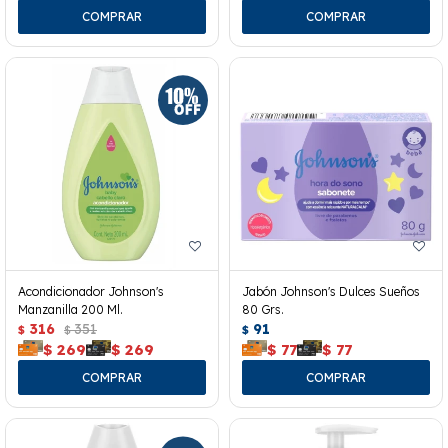
Acondicionador Johnson's
Jabón Johnson's Dulces Sueños
Manzanilla 200 Ml.
80 Grs.
316
351
91
$
$
$
$
269
$
269
$
77
$
77