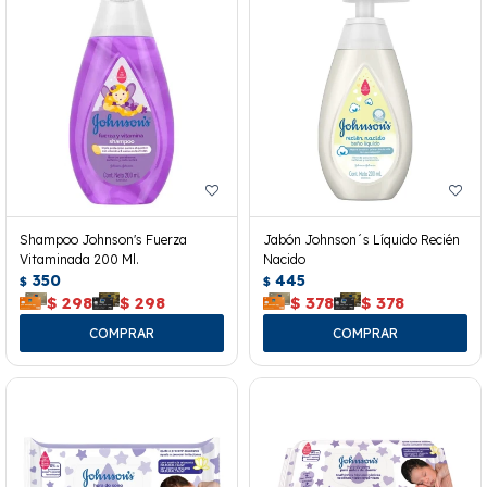
Shampoo Johnson's Fuerza
Jabón Johnson´s Líquido Recién
Vitaminada 200 Ml.
Nacido
350
445
$
$
$
298
$
298
$
378
$
378