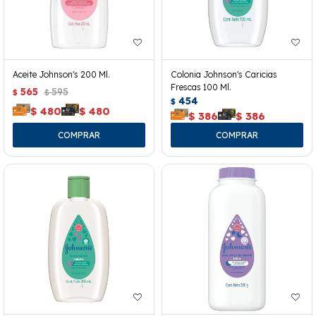
Aceite Johnson's 200 Ml.
Colonia Johnson's Caricias
Frescas 100 Ml.
565
595
$
$
454
$
$
480
$
480
$
386
$
386