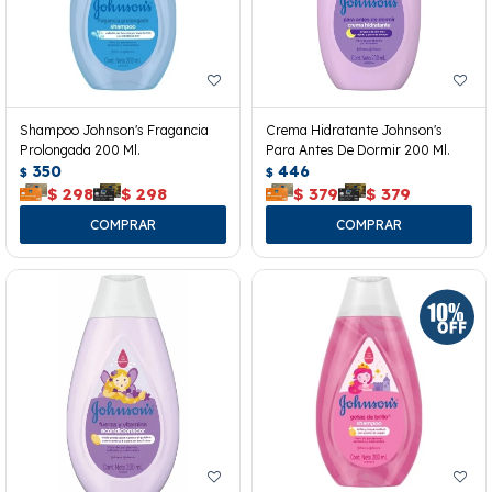
Shampoo Johnson's Fragancia
Crema Hidratante Johnson's
Prolongada 200 Ml.
Para Antes De Dormir 200 Ml.
350
446
$
$
$
298
$
298
$
379
$
379