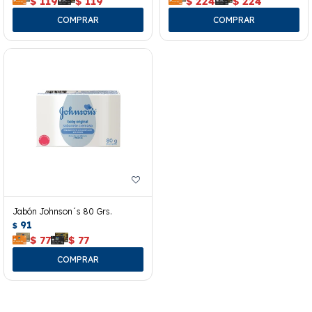
$
119
$
119
$
224
$
224
Jabón Johnson´s 80 Grs.
91
$
$
77
$
77