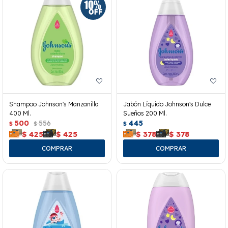
Shampoo Johnson's Manzanilla
Jabón Líquido Johnson's Dulce
400 Ml.
Sueños 200 Ml.
500
556
445
$
$
$
$
425
$
425
$
378
$
378