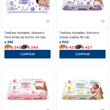
Toallitas Húmedas Johnson's
Toallitas Húmedas Johnson's
Para Antes De Dormir 44 Uds.
Dulces Sueños 96 Uds.
282
502
$
$
$
240
$
240
$
427
$
427