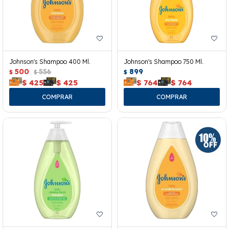
Johnson's Shampoo 400 Ml.
Johnson's Shampoo 750 Ml.
500
556
899
$
$
$
$
425
$
425
$
764
$
764