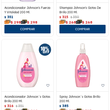
Acondicionador Johnson's Fuerza
Shampoo Johnson's Gotas De
Y Vitalidad 200 Ml.
Brillo 200 Ml.
351
315
350
$
$
$
$
298
$
298
$
268
$
268
Acondicionador Johnson´s Gotas
Spray Johnson´s Gotas Brillo
Brillo 200 Ml.
200 Ml.
316
351
385
$
$
$