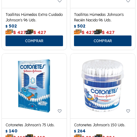
Toallitas Húmedas Extra Cuidado
Toallitas Húmedas Johnson's
Johnson's 96 Uds.
Recién Nacido 96 Uds.
502
502
$
$
$
427
$
427
$
427
$
427
Cotonetes Johnson's 75 Uds.
Cotonetes Johnson's 150 Uds.
140
264
$
$