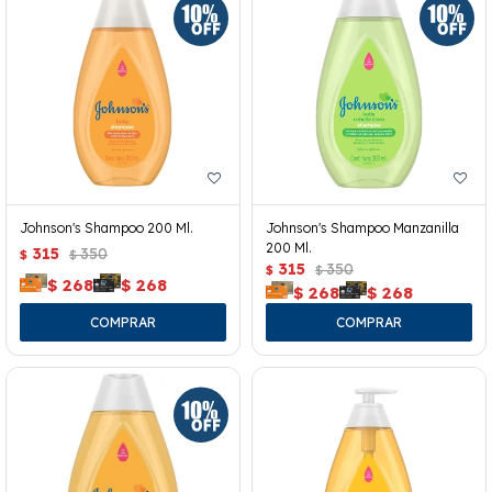
Johnson's Shampoo 200 Ml.
Johnson's Shampoo Manzanilla
200 Ml.
315
350
$
$
315
350
$
$
$
268
$
268
$
268
$
268