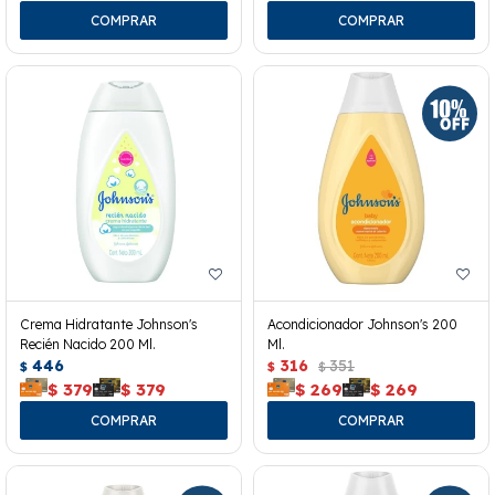
Crema Hidratante Johnson's
Acondicionador Johnson's 200
Recién Nacido 200 Ml.
Ml.
446
316
351
$
$
$
$
379
$
379
$
269
$
269