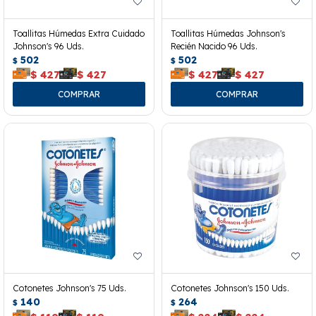
Toallitas Húmedas Extra Cuidado
Toallitas Húmedas Johnson's
Johnson's 96 Uds.
Recién Nacido 96 Uds.
502
502
$
$
$
427
$
427
$
427
$
427
Cotonetes Johnson's 75 Uds.
Cotonetes Johnson's 150 Uds.
140
264
$
$