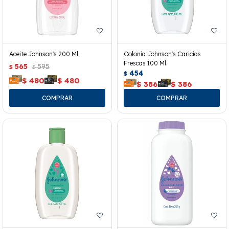
Aceite Johnson's 200 Ml.
Colonia Johnson's Caricias
Frescas 100 Ml.
565
595
$
$
454
$
$
480
$
480
$
386
$
386