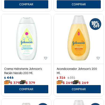
Crema Hidratante Johnson's
Acondicionador Johnson's 200
Recién Nacido 200 Ml.
Ml.
446
316
351
$
$
$
$
379
$
379
$
269
$
269