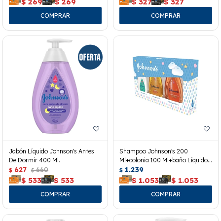
$
269
$
269
$
327
$
327
Jabón Líquido Johnson's Antes
Shampoo Johnson's 200
De Dormir 400 Ml.
Ml+colonia 100 Ml+baño Líquido
627
660
200 Ml.
1.239
$
$
$
$
533
$
533
$
1.053
$
1.053