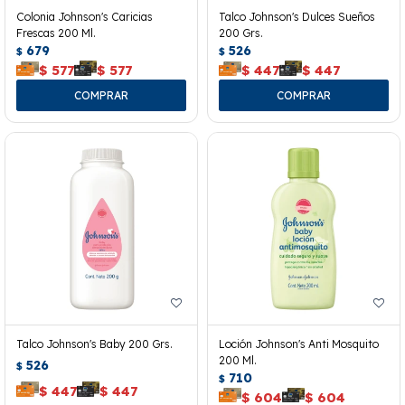
Colonia Johnson's Caricias
Talco Johnson's Dulces Sueños
Frescas 200 Ml.
200 Grs.
679
526
$
$
$
577
$
577
$
447
$
447
Talco Johnson's Baby 200 Grs.
Loción Johnson's Anti Mosquito
200 Ml.
526
$
710
$
$
447
$
447
$
604
$
604