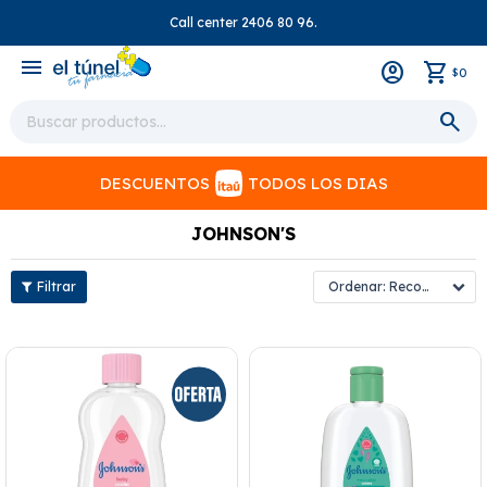
Call center 2406 80 96.
close
menu
0
$
DESCUENTOS
TODOS LOS DIAS
JOHNSON'S
Recomendados