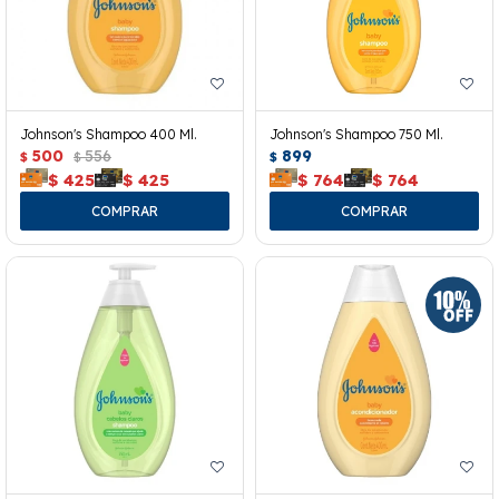
Johnson's Shampoo 400 Ml.
Johnson's Shampoo 750 Ml.
500
556
899
$
$
$
$
425
$
425
$
764
$
764