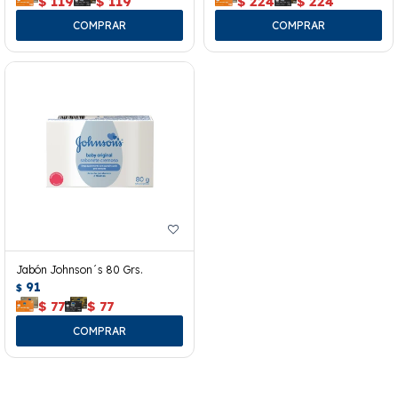
$
119
$
119
$
224
$
224
Jabón Johnson´s 80 Grs.
91
$
$
77
$
77