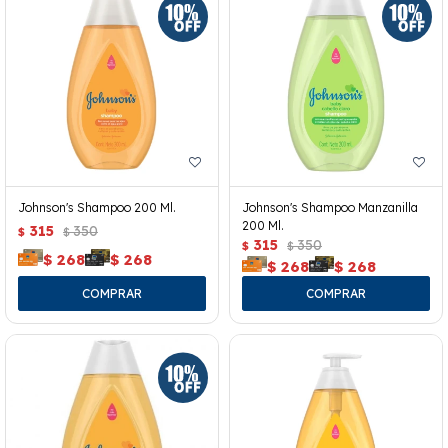
Johnson's Shampoo 200 Ml.
Johnson's Shampoo Manzanilla
200 Ml.
315
350
$
$
315
350
$
$
$
268
$
268
$
268
$
268