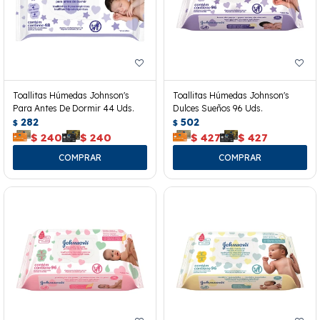
Toallitas Húmedas Johnson's
Toallitas Húmedas Johnson's
Para Antes De Dormir 44 Uds.
Dulces Sueños 96 Uds.
282
502
$
$
$
240
$
240
$
427
$
427