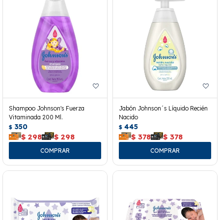
Shampoo Johnson's Fuerza
Jabón Johnson´s Líquido Recién
Vitaminada 200 Ml.
Nacido
350
445
$
$
$
298
$
298
$
378
$
378