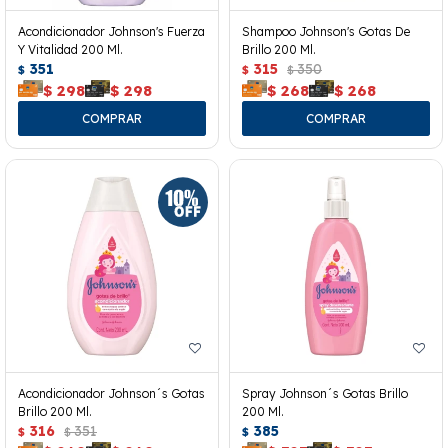
Acondicionador Johnson's Fuerza
Shampoo Johnson's Gotas De
Y Vitalidad 200 Ml.
Brillo 200 Ml.
351
315
350
$
$
$
$
298
$
298
$
268
$
268
Acondicionador Johnson´s Gotas
Spray Johnson´s Gotas Brillo
Brillo 200 Ml.
200 Ml.
316
351
385
$
$
$