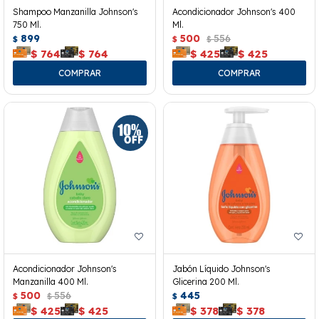
Shampoo Manzanilla Johnson's
Acondicionador Johnson's 400
750 Ml.
Ml.
899
500
556
$
$
$
$
764
$
764
$
425
$
425
Acondicionador Johnson's
Jabón Líquido Johnson's
Manzanilla 400 Ml.
Glicerina 200 Ml.
500
556
445
$
$
$
$
425
$
425
$
378
$
378