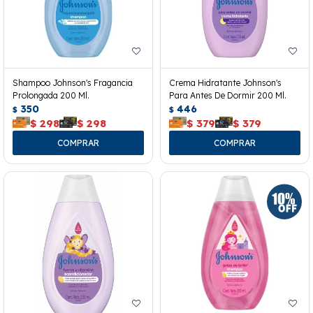
Shampoo Johnson's Fragancia
Crema Hidratante Johnson's
Prolongada 200 Ml.
Para Antes De Dormir 200 Ml.
350
446
$
$
$
298
$
298
$
379
$
379