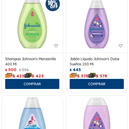
Shampoo Johnson's Manzanilla
Jabón Líquido Johnson's Dulce
400 Ml.
Sueños 200 Ml.
500
556
445
$
$
$
$
425
$
425
$
378
$
378