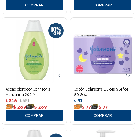
Acondicionador Johnson's
Jabón Johnson's Dulces Sueños
Manzanilla 200 Ml.
80 Grs.
316
351
91
$
$
$
$
269
$
269
$
77
$
77