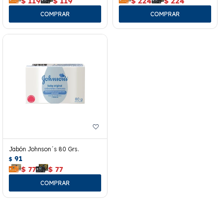
$
119
$
119
$
224
$
224
Jabón Johnson´s 80 Grs.
91
$
$
77
$
77