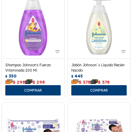
Shampoo Johnson's Fuerza
Jabón Johnson´s Líquido Recién
Vitaminada 200 Ml.
Nacido
350
445
$
$
$
298
$
298
$
378
$
378