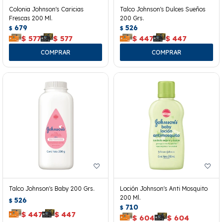
Colonia Johnson's Caricias
Talco Johnson's Dulces Sueños
Frescas 200 Ml.
200 Grs.
679
526
$
$
$
577
$
577
$
447
$
447
Talco Johnson's Baby 200 Grs.
Loción Johnson's Anti Mosquito
200 Ml.
526
$
710
$
$
447
$
447
$
604
$
604