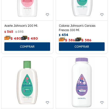
Aceite Johnson's 200 Ml.
Colonia Johnson's Caricias
Frescas 100 Ml.
565
595
$
$
454
$
$
480
$
480
$
386
$
386