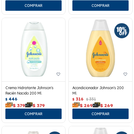
Crema Hidratante Johnson's
Acondicionador Johnson's 200
Recién Nacido 200 Ml.
Ml.
446
316
351
$
$
$
$
379
$
379
$
269
$
269