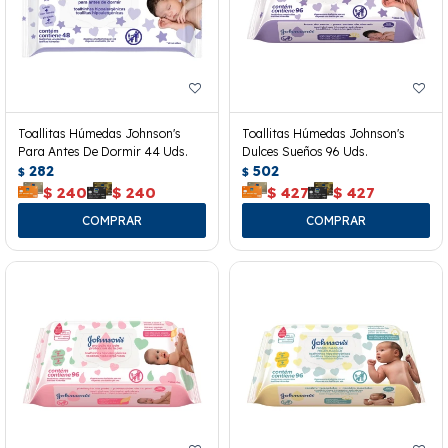
Toallitas Húmedas Johnson's
Toallitas Húmedas Johnson's
Para Antes De Dormir 44 Uds.
Dulces Sueños 96 Uds.
282
502
$
$
$
240
$
240
$
427
$
427