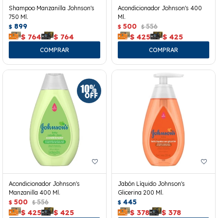
Shampoo Manzanilla Johnson's
Acondicionador Johnson's 400
750 Ml.
Ml.
899
500
556
$
$
$
$
764
$
764
$
425
$
425
Acondicionador Johnson's
Jabón Líquido Johnson's
Manzanilla 400 Ml.
Glicerina 200 Ml.
500
556
445
$
$
$
$
425
$
425
$
378
$
378