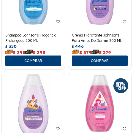
Shampoo Johnson's Fragancia
Crema Hidratante Johnson's
Prolongada 200 Ml.
Para Antes De Dormir 200 Ml.
350
446
$
$
$
298
$
298
$
379
$
379