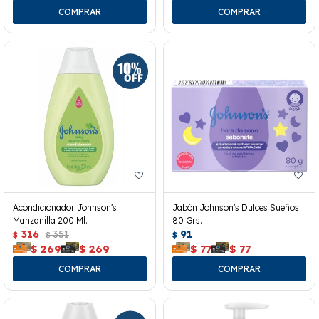
Acondicionador Johnson's
Jabón Johnson's Dulces Sueños
Manzanilla 200 Ml.
80 Grs.
316
351
91
$
$
$
$
269
$
269
$
77
$
77