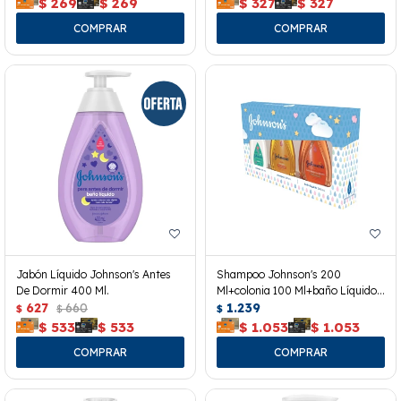
$
269
$
269
$
327
$
327
Jabón Líquido Johnson's Antes
Shampoo Johnson's 200
De Dormir 400 Ml.
Ml+colonia 100 Ml+baño Líquido
627
660
200 Ml.
1.239
$
$
$
$
533
$
533
$
1.053
$
1.053