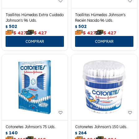
Toallitas Húmedas Extra Cuidado
Toallitas Húmedas Johnson's
Johnson's 96 Uds.
Recién Nacido 96 Uds.
502
502
$
$
$
427
$
427
$
427
$
427
Cotonetes Johnson's 75 Uds.
Cotonetes Johnson's 150 Uds.
140
264
$
$