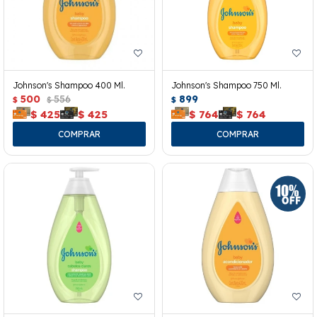
Johnson's Shampoo 400 Ml.
Johnson's Shampoo 750 Ml.
500
556
899
$
$
$
$
425
$
425
$
764
$
764