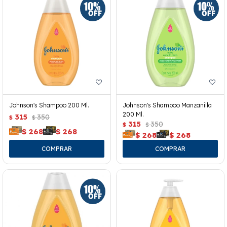
Johnson's Shampoo 200 Ml.
Johnson's Shampoo Manzanilla
200 Ml.
315
350
$
$
315
350
$
$
$
268
$
268
$
268
$
268