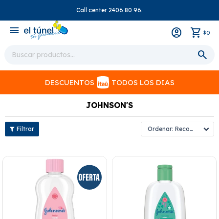
Call center 2406 80 96.
close
menu
0
$
DESCUENTOS
TODOS LOS DIAS
JOHNSON'S
Recomendados