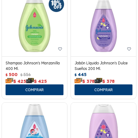
Shampoo Johnson's Manzanilla
Jabón Líquido Johnson's Dulce
400 Ml.
Sueños 200 Ml.
500
556
445
$
$
$
$
425
$
425
$
378
$
378