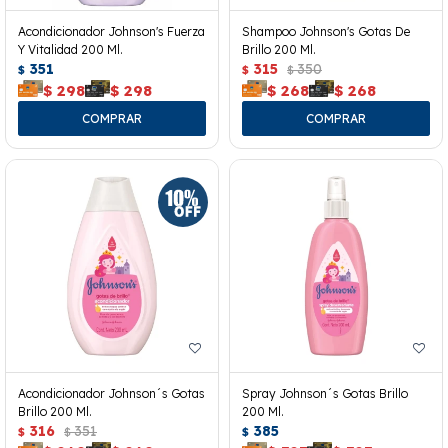
Acondicionador Johnson's Fuerza
Shampoo Johnson's Gotas De
Y Vitalidad 200 Ml.
Brillo 200 Ml.
351
315
350
$
$
$
$
298
$
298
$
268
$
268
Acondicionador Johnson´s Gotas
Spray Johnson´s Gotas Brillo
Brillo 200 Ml.
200 Ml.
316
351
385
$
$
$