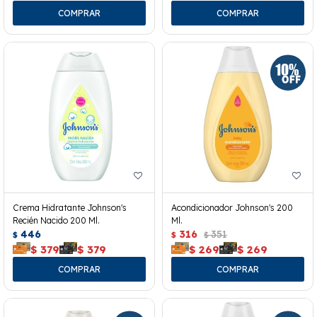
Crema Hidratante Johnson's
Acondicionador Johnson's 200
Recién Nacido 200 Ml.
Ml.
446
316
351
$
$
$
$
379
$
379
$
269
$
269