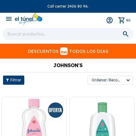
Call center 2406 80 96.
close
menu
0
$
DESCUENTOS
TODOS LOS DIAS
JOHNSON'S
Recomendados