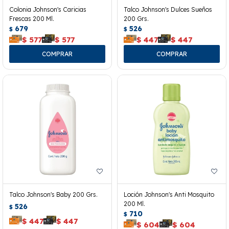
Colonia Johnson's Caricias
Talco Johnson's Dulces Sueños
Frescas 200 Ml.
200 Grs.
679
526
$
$
$
577
$
577
$
447
$
447
Talco Johnson's Baby 200 Grs.
Loción Johnson's Anti Mosquito
200 Ml.
526
$
710
$
$
447
$
447
$
604
$
604