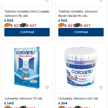
Toallitas Húmedas Extra Cuidado
Toallitas Húmedas Johnson's
Johnson's 96 Uds.
Recién Nacido 96 Uds.
502
502
$
$
$
427
$
427
$
427
$
427
Cotonetes Johnson's 75 Uds.
Cotonetes Johnson's 150 Uds.
140
264
$
$