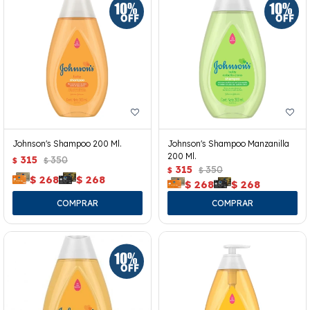
Johnson's Shampoo 200 Ml.
Johnson's Shampoo Manzanilla
200 Ml.
315
350
$
$
315
350
$
$
$
268
$
268
$
268
$
268