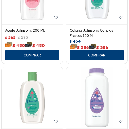
Aceite Johnson's 200 Ml.
Colonia Johnson's Caricias
Frescas 100 Ml.
565
595
$
$
454
$
$
480
$
480
$
386
$
386