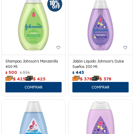
Shampoo Johnson's Manzanilla
Jabón Líquido Johnson's Dulce
400 Ml.
Sueños 200 Ml.
500
556
445
$
$
$
$
425
$
425
$
378
$
378