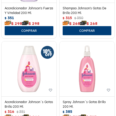
Acondicionador Johnson's Fuerza
Shampoo Johnson's Gotas De
Y Vitalidad 200 Ml.
Brillo 200 Ml.
351
315
350
$
$
$
$
298
$
298
$
268
$
268
Acondicionador Johnson´s Gotas
Spray Johnson´s Gotas Brillo
Brillo 200 Ml.
200 Ml.
316
351
385
$
$
$