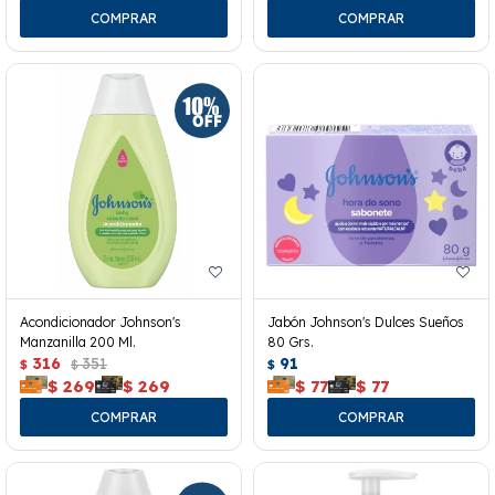
Acondicionador Johnson's
Jabón Johnson's Dulces Sueños
Manzanilla 200 Ml.
80 Grs.
316
351
91
$
$
$
$
269
$
269
$
77
$
77