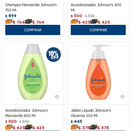
Shampoo Manzanilla Johnson's
Acondicionador Johnson's 400
750 Ml.
Ml.
899
500
556
$
$
$
$
764
$
764
$
425
$
425
Acondicionador Johnson's
Jabón Líquido Johnson's
Manzanilla 400 Ml.
Glicerina 200 Ml.
500
556
445
$
$
$
$
425
$
425
$
378
$
378