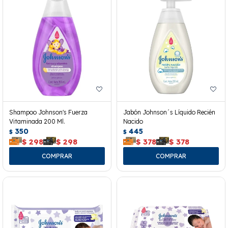
Shampoo Johnson's Fuerza
Jabón Johnson´s Líquido Recién
Vitaminada 200 Ml.
Nacido
350
445
$
$
$
298
$
298
$
378
$
378