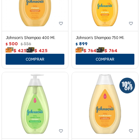
Johnson's Shampoo 400 Ml.
Johnson's Shampoo 750 Ml.
500
556
899
$
$
$
$
425
$
425
$
764
$
764