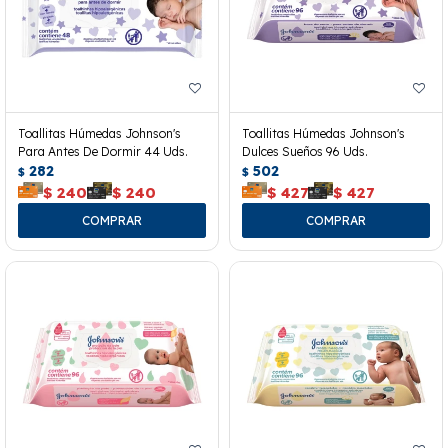
Toallitas Húmedas Johnson's
Toallitas Húmedas Johnson's
Para Antes De Dormir 44 Uds.
Dulces Sueños 96 Uds.
282
502
$
$
$
240
$
240
$
427
$
427