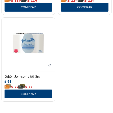
$
119
$
119
$
224
$
224
Jabón Johnson´s 80 Grs.
91
$
$
77
$
77