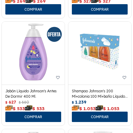
$
269
$
269
$
327
$
327
Jabón Líquido Johnson's Antes
Shampoo Johnson's 200
De Dormir 400 Ml.
Ml+colonia 100 Ml+baño Líquido
627
660
200 Ml.
1.239
$
$
$
$
533
$
533
$
1.053
$
1.053