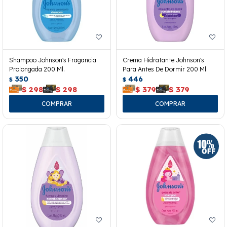
Shampoo Johnson's Fragancia
Crema Hidratante Johnson's
Prolongada 200 Ml.
Para Antes De Dormir 200 Ml.
350
446
$
$
$
298
$
298
$
379
$
379