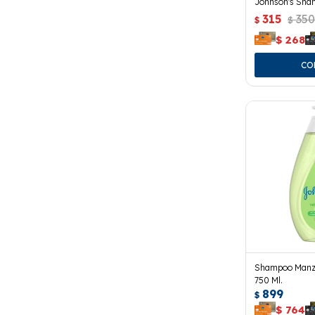
Johnson's Sha
315
35
$
$
$
268
Shampoo Manza
750 Ml.
899
$
$
764