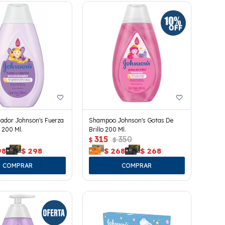
nador Johnson's Fuerza
Shampoo Johnson's Gotas De
d 200 Ml.
Brillo 200 Ml.
315
350
$
$
98
$
298
$
268
$
268