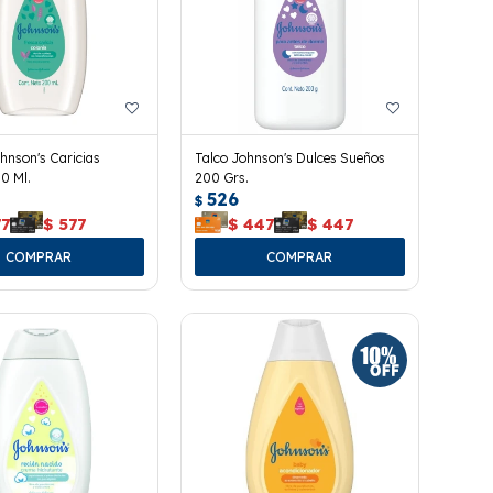
hnson's Caricias
Talco Johnson's Dulces Sueños
0 Ml.
200 Grs.
526
$
77
$
577
$
447
$
447