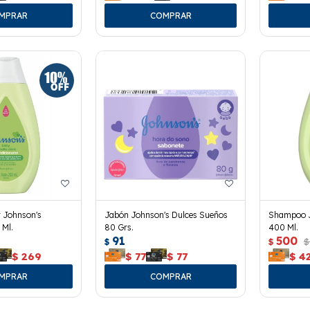
 Johnson's
Jabón Johnson's Dulces Sueños
Shampoo J
 Ml.
80 Grs.
400 Ml.
91
500
$
$
$
$
269
$
77
$
77
$
4