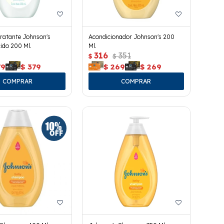
ratante Johnson's
Acondicionador Johnson's 200
ido 200 Ml.
Ml.
316
351
$
$
79
$
379
$
269
$
269