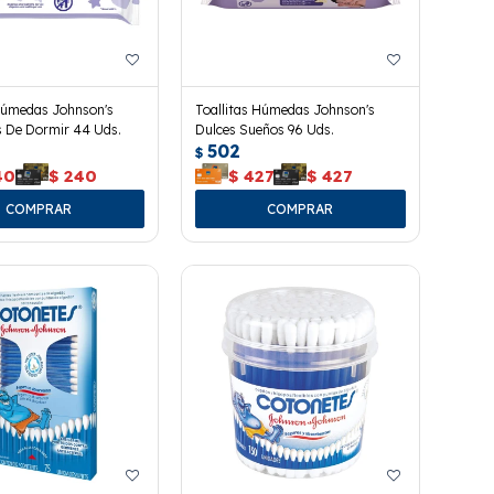
 Húmedas Johnson's
Toallitas Húmedas Johnson's
s De Dormir 44 Uds.
Dulces Sueños 96 Uds.
502
$
40
$
240
$
427
$
427