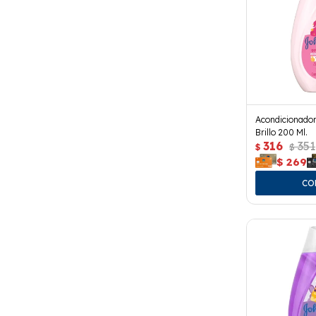
Acondicionado
Brillo 200 Ml.
316
351
$
$
$
269