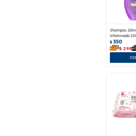
Shampoo Johns
Vitaminada 200
350
$
$
298