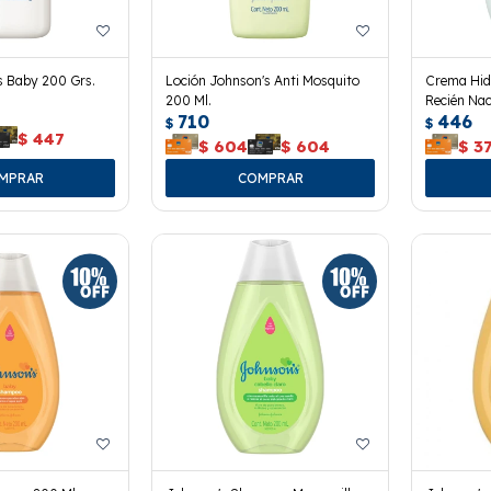
s Baby 200 Grs.
Loción Johnson's Anti Mosquito
Crema Hid
200 Ml.
Recién Nac
710
446
$
$
$
447
$
604
$
604
$
3