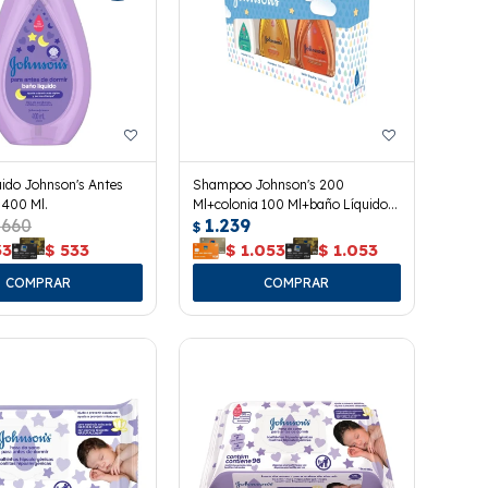
ido Johnson's Antes
Shampoo Johnson's 200
 400 Ml.
Ml+colonia 100 Ml+baño Líquido
660
1.239
200 Ml.
$
33
$
533
$
1.053
$
1.053