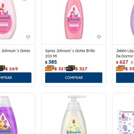
r Johnson´s Gotas
Spray Johnson´s Gotas Brillo
Jabón Líqu
200 Ml.
De Dormir
385
627
$
$
$
$
269
$
327
$
327
$
5