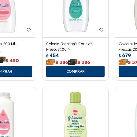
's 200 Ml.
Colonia Johnson's Caricias
Colonia Jo
Frescas 100 Ml.
Frescas 20
5
454
679
$
$
$
480
$
386
$
386
$
5