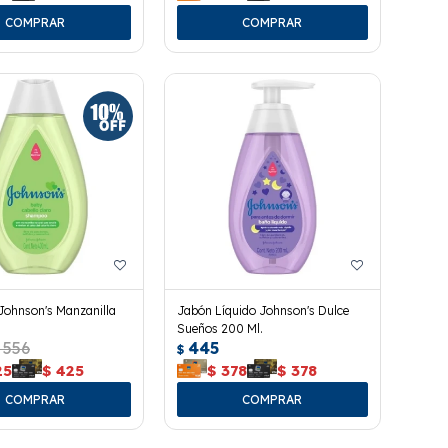
ohnson's Manzanilla
Jabón Líquido Johnson's Dulce
Sueños 200 Ml.
556
445
$
25
$
425
$
378
$
378