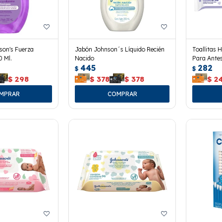
on's Fuerza
Jabón Johnson´s Líquido Recién
Toallitas
 Ml.
Nacido
Para Ante
445
282
$
$
$
298
$
378
$
378
$
2