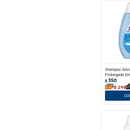
Shampoo Johns
Prolongada 200
350
$
$
298