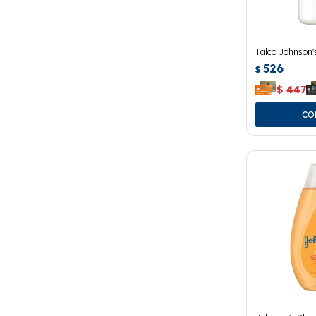
Talco Johnson'
526
$
$
447