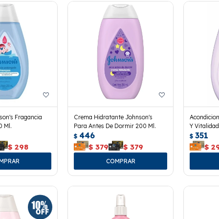
on's Fragancia
Crema Hidratante Johnson's
Acondicio
 Ml.
Para Antes De Dormir 200 Ml.
Y Vitalida
446
351
$
$
$
298
$
379
$
379
$
2