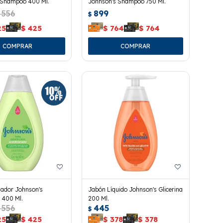
 Shampoo 400 Ml.
Johnson's Shampoo 750 Ml.
556
899
$
25
$
425
$
764
$
764
nador Johnson's
Jabón Líquido Johnson's Glicerina
 400 Ml.
200 Ml.
556
445
$
25
$
425
$
378
$
378