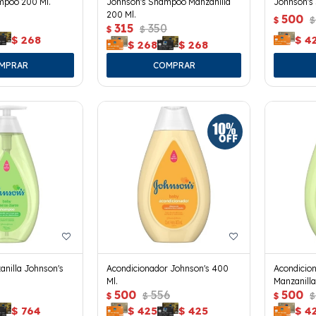
mpoo 200 Ml.
Johnson's Shampoo Manzanilla
Johnson's
200 Ml.
0
500
$
$
315
350
$
$
$
268
$
4
$
268
$
268
nilla Johnson's
Acondicionador Johnson's 400
Acondicio
Ml.
Manzanilla
500
556
500
$
$
$
$
$
764
$
425
$
425
$
4