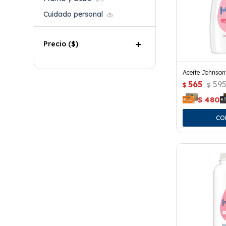
Cuidado personal
(3)
Precio
($)
Aceite Johnson
565
59
$
$
$
480