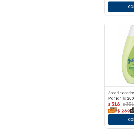
Acondicionador
Manzanilla 200
316
351
$
$
$
269