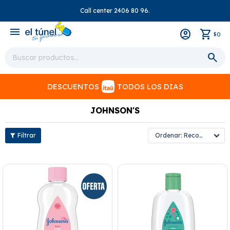
Call center 2406 80 96.
close
menu
0
$
DESCUENTOS
TODOS LOS DIAS
JOHNSON'S
Recomendados