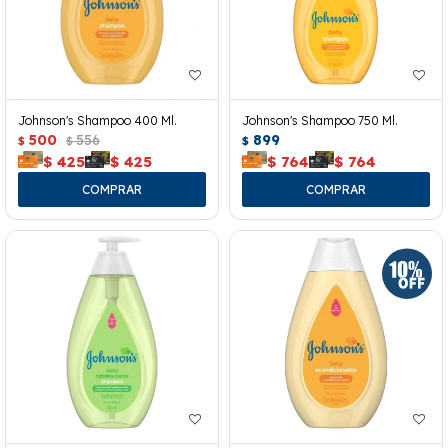
Johnson's Shampoo 400 Ml.
Johnson's Shampoo 750 Ml.
500
556
899
$
$
$
$
425
$
425
$
764
$
764