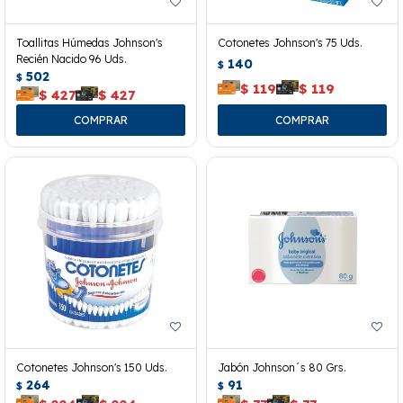
Toallitas Húmedas Johnson's
Cotonetes Johnson's 75 Uds.
Recién Nacido 96 Uds.
140
$
502
$
$
119
$
119
$
427
$
427
Cotonetes Johnson's 150 Uds.
Jabón Johnson´s 80 Grs.
264
91
$
$