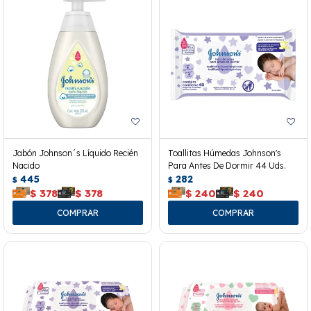
Jabón Johnson´s Líquido Recién
Toallitas Húmedas Johnson's
Nacido
Para Antes De Dormir 44 Uds.
445
282
$
$
$
378
$
378
$
240
$
240