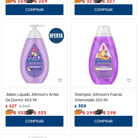
$
269
$
269
$
327
$
327
Jabón Líquido Johnson's Antes
Shampoo Johnson's Fuerza
De Dormir 400 Ml.
Vitaminada 200 Ml.
627
660
350
$
$
$
$
533
$
533
$
298
$
298