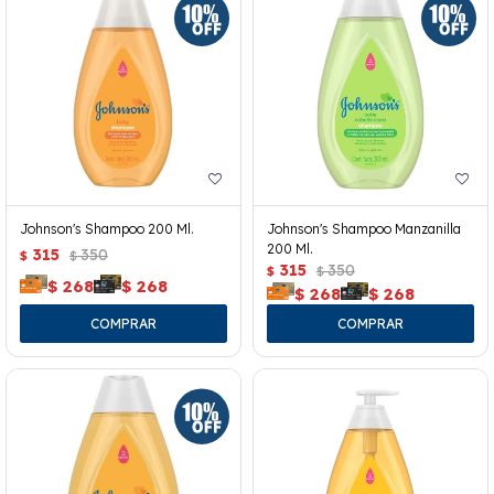
Johnson's Shampoo 200 Ml.
Johnson's Shampoo Manzanilla
200 Ml.
315
350
$
$
315
350
$
$
$
268
$
268
$
268
$
268