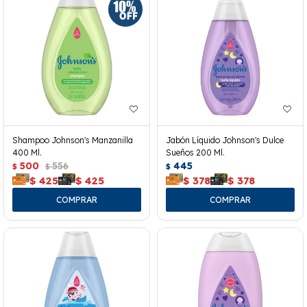
Shampoo Johnson's Manzanilla
Jabón Líquido Johnson's Dulce
400 Ml.
Sueños 200 Ml.
500
556
445
$
$
$
$
425
$
425
$
378
$
378