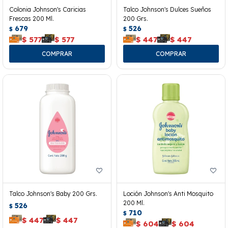
Colonia Johnson's Caricias
Talco Johnson's Dulces Sueños
Frescas 200 Ml.
200 Grs.
679
526
$
$
$
577
$
577
$
447
$
447
Talco Johnson's Baby 200 Grs.
Loción Johnson's Anti Mosquito
200 Ml.
526
$
710
$
$
447
$
447
$
604
$
604