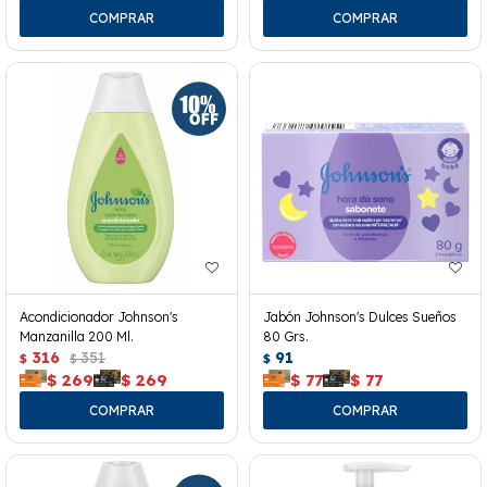
Acondicionador Johnson's
Jabón Johnson's Dulces Sueños
Manzanilla 200 Ml.
80 Grs.
316
351
91
$
$
$
$
269
$
269
$
77
$
77