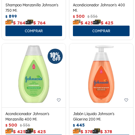
Shampoo Manzanilla Johnson's
Acondicionador Johnson's 400
750 Ml.
Ml.
899
500
556
$
$
$
$
764
$
764
$
425
$
425
Acondicionador Johnson's
Jabón Líquido Johnson's
Manzanilla 400 Ml.
Glicerina 200 Ml.
500
556
445
$
$
$
$
425
$
425
$
378
$
378