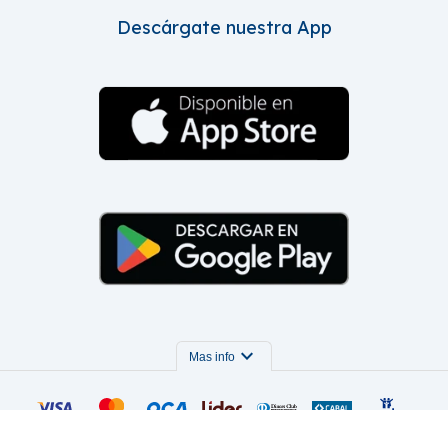
Descárgate nuestra App
expand_more
Mas info