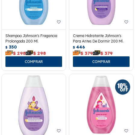
Shampoo Johnson's Fragancia
Crema Hidratante Johnson's
Prolongada 200 Ml.
Para Antes De Dormir 200 Ml.
350
446
$
$
$
298
$
298
$
379
$
379