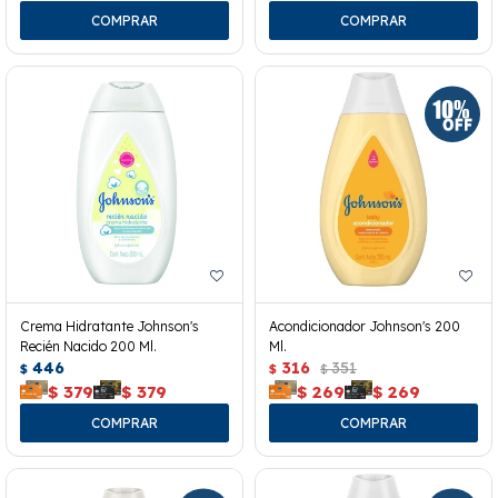
Crema Hidratante Johnson's
Acondicionador Johnson's 200
Recién Nacido 200 Ml.
Ml.
446
316
351
$
$
$
$
379
$
379
$
269
$
269