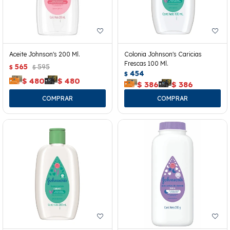
Aceite Johnson's 200 Ml.
Colonia Johnson's Caricias
Frescas 100 Ml.
565
595
$
$
454
$
$
480
$
480
$
386
$
386