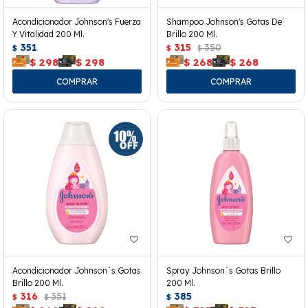
Acondicionador Johnson's Fuerza
Shampoo Johnson's Gotas De
Y Vitalidad 200 Ml.
Brillo 200 Ml.
351
315
350
$
$
$
$
298
$
298
$
268
$
268
Acondicionador Johnson´s Gotas
Spray Johnson´s Gotas Brillo
Brillo 200 Ml.
200 Ml.
316
351
385
$
$
$