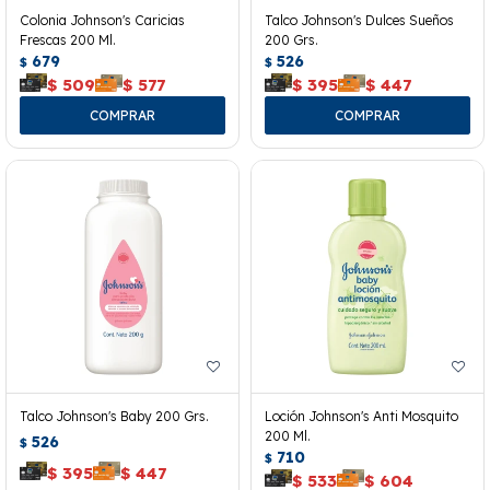
Colonia Johnson's Caricias
Talco Johnson's Dulces Sueños
Frescas 200 Ml.
200 Grs.
679
526
$
$
$
509
$
577
$
395
$
447
Talco Johnson's Baby 200 Grs.
Loción Johnson's Anti Mosquito
200 Ml.
526
$
710
$
$
395
$
447
$
533
$
604