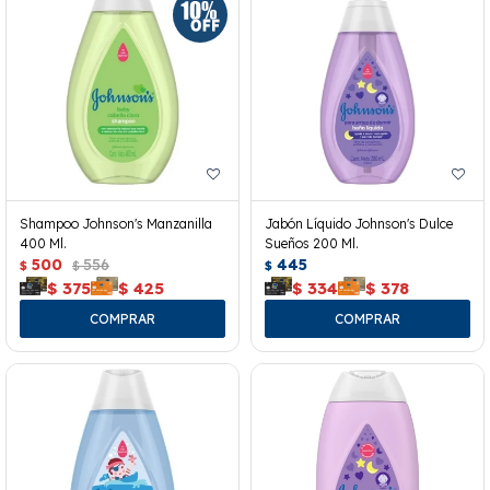
Shampoo Johnson's Manzanilla
Jabón Líquido Johnson's Dulce
400 Ml.
Sueños 200 Ml.
500
556
445
$
$
$
$
375
$
425
$
334
$
378