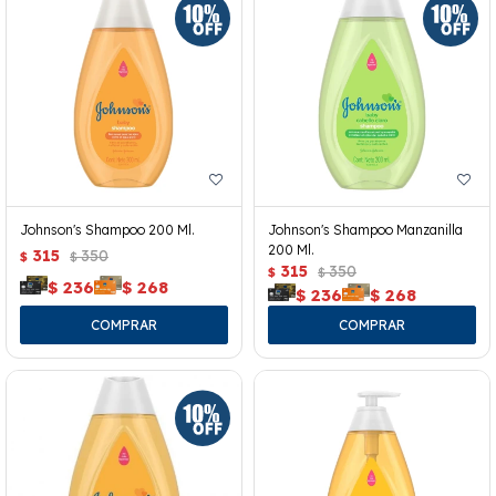
Johnson's Shampoo 200 Ml.
Johnson's Shampoo Manzanilla
200 Ml.
315
350
$
$
315
350
$
$
$
236
$
268
$
236
$
268