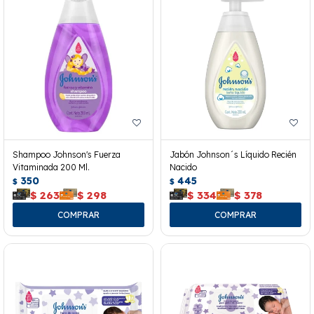
Shampoo Johnson's Fuerza
Jabón Johnson´s Líquido Recién
Vitaminada 200 Ml.
Nacido
350
445
$
$
$
263
$
298
$
334
$
378