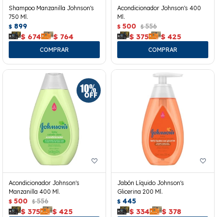
Shampoo Manzanilla Johnson's
Acondicionador Johnson's 400
750 Ml.
Ml.
899
500
556
$
$
$
$
674
$
764
$
375
$
425
Acondicionador Johnson's
Jabón Líquido Johnson's
Manzanilla 400 Ml.
Glicerina 200 Ml.
500
556
445
$
$
$
$
375
$
425
$
334
$
378