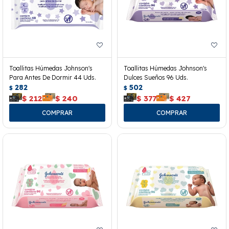
Toallitas Húmedas Johnson's
Toallitas Húmedas Johnson's
Para Antes De Dormir 44 Uds.
Dulces Sueños 96 Uds.
282
502
$
$
$
212
$
240
$
377
$
427