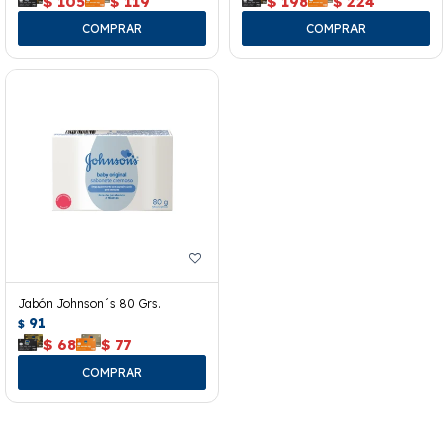
$
105
$
119
$
198
$
224
Jabón Johnson´s 80 Grs.
91
$
$
68
$
77