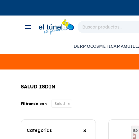
close
store
menu
local_shipping
monitor_heart
DERMOCOSMÉTICA
MAQUILL
support_agent
SALUD ISDIN
Filtrando por:
Salud
Categorías