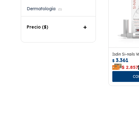
Dermatología
(1)
Precio
($)
Isdin Si-nails V
3.361
$
$
2.857