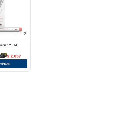
arnish 2.5 Ml.
$
2.857