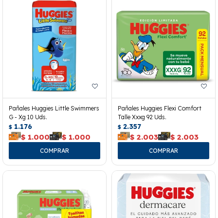
Pañales Huggies Little Swimmers
Pañales Huggies Flexi Comfort
G - Xg 10 Uds.
Talle Xxxg 92 Uds.
1.176
2.357
$
$
$
1.000
$
1.000
$
2.003
$
2.003