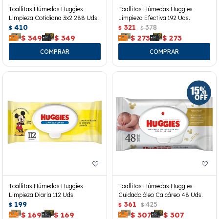
Toallitas Húmedas Huggies
Toallitas Húmedas Huggies
Limpieza Cotidiana 3x2 288 Uds.
Limpieza Efectiva 192 Uds.
410
321
378
$
$
$
$
349
$
349
$
273
$
273
Toallitas Húmedas Huggies
Toallitas Húmedas Huggies
Limpieza Diaria 112 Uds.
Cuidado óleo Calcáreo 48 Uds.
199
361
425
$
$
$
$
169
$
169
$
307
$
307