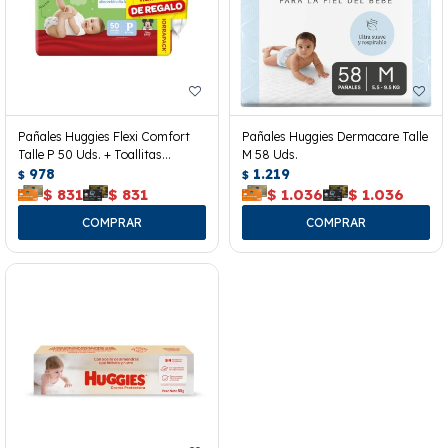
Pañales Huggies Flexi Comfort
Pañales Huggies Dermacare Talle
Talle P 50 Uds. + Toallitas
M 58 Uds.
Húmedas
978
1.219
$
$
$
831
$
831
$
1.036
$
1.036