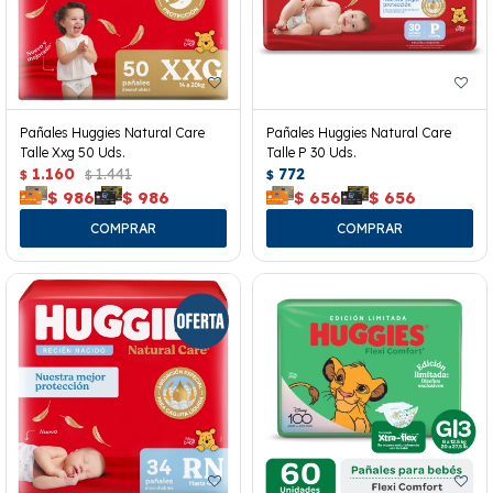
Pañales Huggies Natural Care
Pañales Huggies Natural Care
Talle Xxg 50 Uds.
Talle P 30 Uds.
1.160
1.441
772
$
$
$
$
986
$
986
$
656
$
656