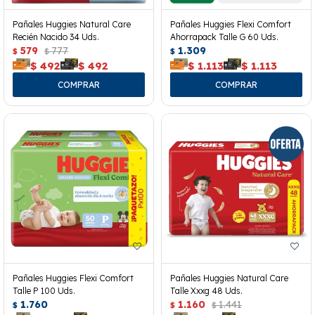
Pañales Huggies Natural Care
Pañales Huggies Flexi Comfort
Recién Nacido 34 Uds.
Ahorrapack Talle G 60 Uds.
579
777
1.309
$
$
$
$
492
$
492
$
1.113
$
1.113
Pañales Huggies Flexi Comfort
Pañales Huggies Natural Care
Talle P 100 Uds.
Talle Xxxg 48 Uds.
1.760
1.160
1.441
$
$
$