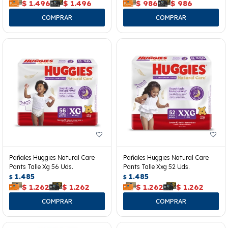
$
1.496
$
1.496
$
986
$
986
Pañales Huggies Natural Care
Pañales Huggies Natural Care
Pants Talle Xg 56 Uds.
Pants Talle Xxg 52 Uds.
1.485
1.485
$
$
$
1.262
$
1.262
$
1.262
$
1.262