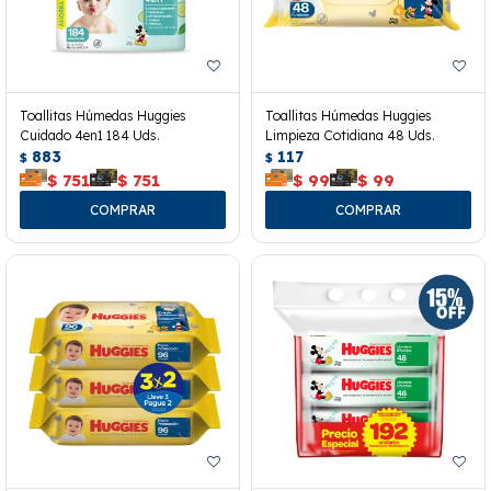
Toallitas Húmedas Huggies
Toallitas Húmedas Huggies
Cuidado 4en1 184 Uds.
Limpieza Cotidiana 48 Uds.
883
117
$
$
$
751
$
751
$
99
$
99