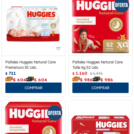
Pañales Huggies Natural Care
Pañales Huggies Natural Care
Prematuro 30 Uds.
Talle Xg 52 Uds.
711
1.160
1.441
$
$
$
$
604
$
604
$
986
$
986