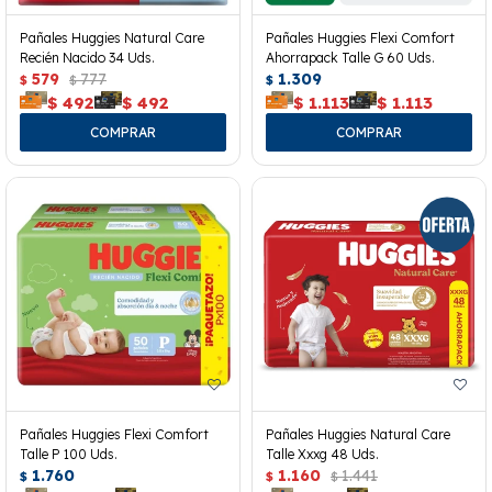
Pañales Huggies Natural Care
Pañales Huggies Flexi Comfort
Recién Nacido 34 Uds.
Ahorrapack Talle G 60 Uds.
579
777
1.309
$
$
$
$
492
$
492
$
1.113
$
1.113
Pañales Huggies Flexi Comfort
Pañales Huggies Natural Care
Talle P 100 Uds.
Talle Xxxg 48 Uds.
1.760
1.160
1.441
$
$
$