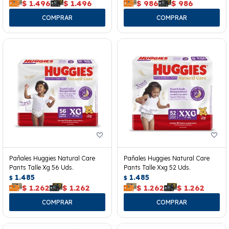
$
1.496
$
1.496
$
986
$
986
Pañales Huggies Natural Care
Pañales Huggies Natural Care
Pants Talle Xg 56 Uds.
Pants Talle Xxg 52 Uds.
1.485
1.485
$
$
$
1.262
$
1.262
$
1.262
$
1.262