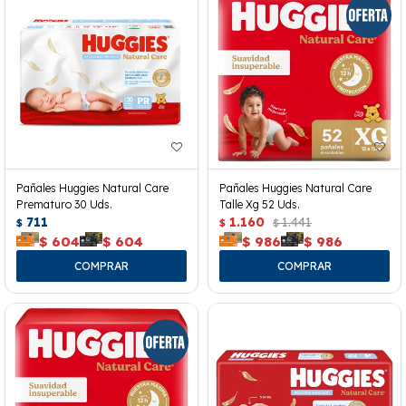
Pañales Huggies Natural Care
Pañales Huggies Natural Care
Prematuro 30 Uds.
Talle Xg 52 Uds.
711
1.160
1.441
$
$
$
$
604
$
604
$
986
$
986