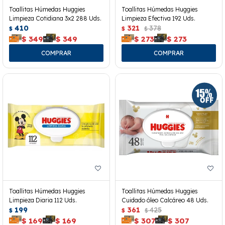
Toallitas Húmedas Huggies
Toallitas Húmedas Huggies
Limpieza Cotidiana 3x2 288 Uds.
Limpieza Efectiva 192 Uds.
410
321
378
$
$
$
$
349
$
349
$
273
$
273
Toallitas Húmedas Huggies
Toallitas Húmedas Huggies
Limpieza Diaria 112 Uds.
Cuidado óleo Calcáreo 48 Uds.
199
361
425
$
$
$
$
169
$
169
$
307
$
307