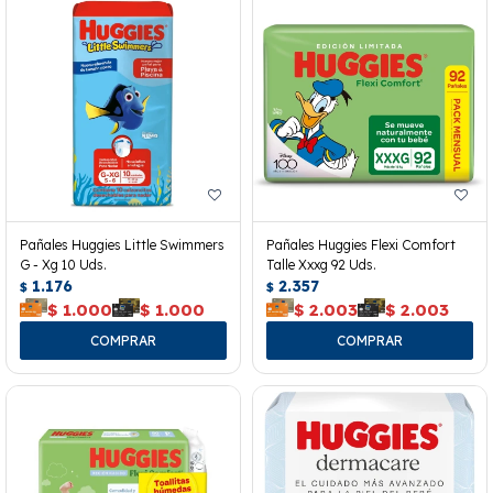
Pañales Huggies Little Swimmers
Pañales Huggies Flexi Comfort
G - Xg 10 Uds.
Talle Xxxg 92 Uds.
1.176
2.357
$
$
$
1.000
$
1.000
$
2.003
$
2.003