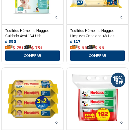
Toallitas Húmedas Huggies
Toallitas Húmedas Huggies
Cuidado 4en1 184 Uds.
Limpieza Cotidiana 48 Uds.
883
117
$
$
$
751
$
751
$
99
$
99