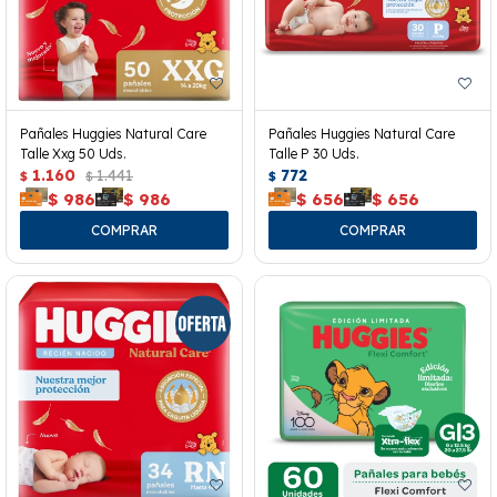
Pañales Huggies Natural Care
Pañales Huggies Natural Care
Talle Xxg 50 Uds.
Talle P 30 Uds.
1.160
1.441
772
$
$
$
$
986
$
986
$
656
$
656