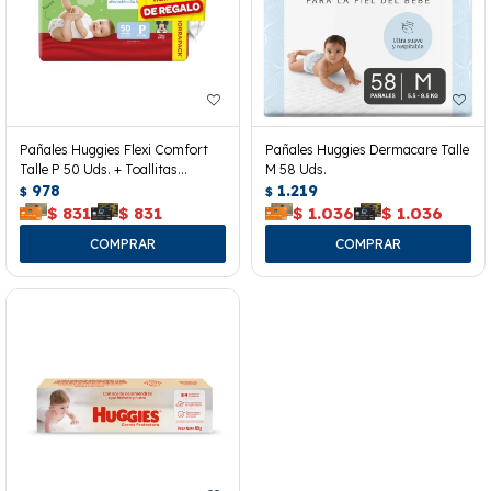
Pañales Huggies Flexi Comfort
Pañales Huggies Dermacare Talle
Talle P 50 Uds. + Toallitas
M 58 Uds.
Húmedas
978
1.219
$
$
$
831
$
831
$
1.036
$
1.036