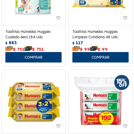
Toallitas Húmedas Huggies
Toallitas Húmedas Huggies
Cuidado 4en1 184 Uds.
Limpieza Cotidiana 48 Uds.
883
117
$
$
$
751
$
751
$
99
$
99