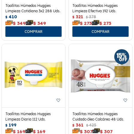
Toallitas Húmedas Huggies
Toallitas Húmedas Huggies
Limpieza Cotidiana 3x2 288 Uds.
Limpieza Efectiva 192 Uds.
410
321
378
$
$
$
$
349
$
349
$
273
$
273
Toallitas Húmedas Huggies
Toallitas Húmedas Huggies
Limpieza Diaria 112 Uds.
Cuidado óleo Calcáreo 48 Uds.
199
361
425
$
$
$
$
169
$
169
$
307
$
307