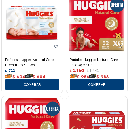
Pañales Huggies Natural Care
Pañales Huggies Natural Care
Prematuro 30 Uds.
Talle Xg 52 Uds.
711
1.160
1.441
$
$
$
$
604
$
604
$
986
$
986