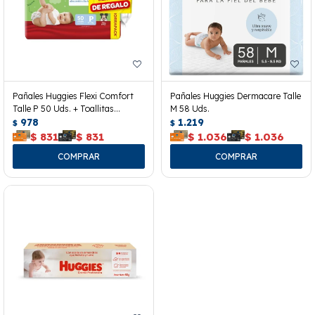
Pañales Huggies Flexi Comfort
Pañales Huggies Dermacare Talle
Talle P 50 Uds. + Toallitas
M 58 Uds.
Húmedas
978
1.219
$
$
$
831
$
831
$
1.036
$
1.036