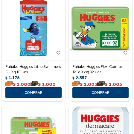
Pañales Huggies Little Swimmers
Pañales Huggies Flexi Comfort
G - Xg 10 Uds.
Talle Xxxg 92 Uds.
1.176
2.357
$
$
$
1.000
$
1.000
$
2.003
$
2.003