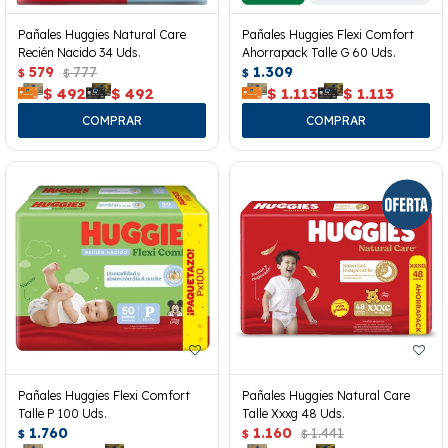
Pañales Huggies Natural Care
Pañales Huggies Flexi Comfort
Recién Nacido 34 Uds.
Ahorrapack Talle G 60 Uds.
579
777
1.309
$
$
$
$
492
$
492
$
1.113
$
1.113
Pañales Huggies Flexi Comfort
Pañales Huggies Natural Care
Talle P 100 Uds.
Talle Xxxg 48 Uds.
1.760
1.160
1.441
$
$
$