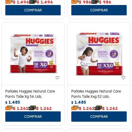
$
1.496
$
1.496
$
986
$
986
Pañales Huggies Natural Care
Pañales Huggies Natural Care
Pants Talle Xg 56 Uds.
Pants Talle Xxg 52 Uds.
1.485
1.485
$
$
$
1.262
$
1.262
$
1.262
$
1.262