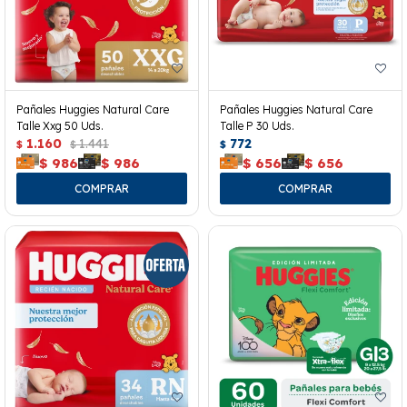
Pañales Huggies Natural Care
Pañales Huggies Natural Care
Talle Xxg 50 Uds.
Talle P 30 Uds.
1.160
1.441
772
$
$
$
$
986
$
986
$
656
$
656