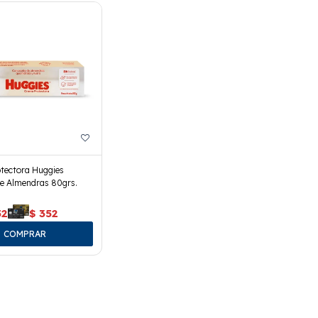
tectora Huggies
De Almendras 80grs.
52
$
352