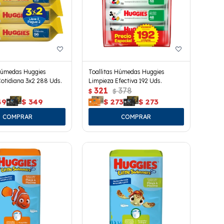
 Húmedas Huggies
Toallitas Húmedas Huggies
otidiana 3x2 288 Uds.
Limpieza Efectiva 192 Uds.
321
378
$
$
49
$
349
$
273
$
273