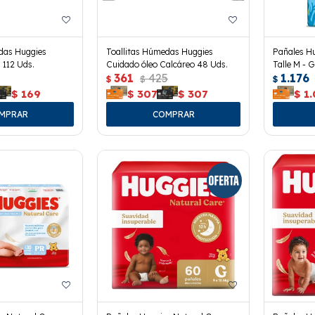
das Huggies
Toallitas Húmedas Huggies
Pañales Hu
 112 Uds.
Cuidado óleo Calcáreo 48 Uds.
Talle M - G
361
425
1.176
$
$
$
$
169
$
307
$
307
$
1