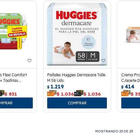
s Flexi Comfort
Pañales Huggies Dermacare Talle
Crema Pro
+ Toallitas
M 58 Uds.
C/aceite 
1.219
414
$
$
$
831
$
1.036
$
1.036
$
3
MOSTRANDO
23
DE
23