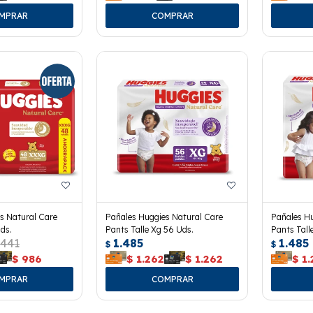
s Natural Care
Pañales Huggies Natural Care
Pañales Hu
ds.
Pants Talle Xg 56 Uds.
Pants Tall
.441
1.485
1.485
$
$
$
986
$
1.262
$
1.262
$
1.