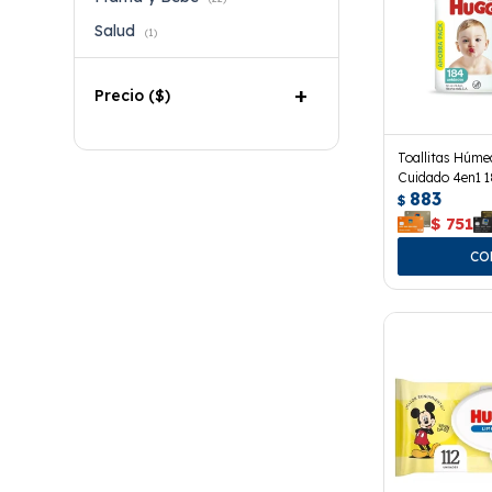
Salud
(1)
Precio
($)
Toallitas Húme
Cuidado 4en1 1
883
$
$
751