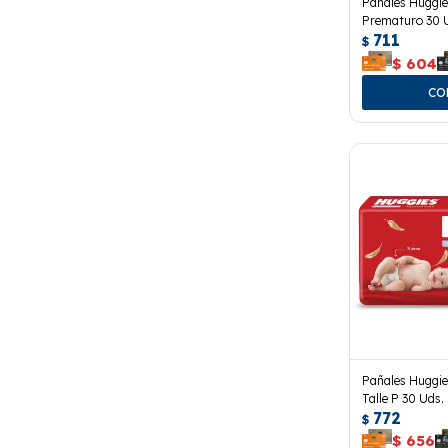
Pañales Huggie
Prematuro 30 
711
$
$
604
Pañales Huggie
Talle P 30 Uds.
772
$
$
656