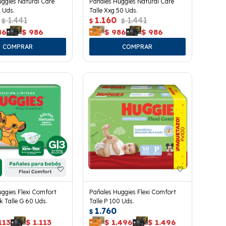
ggies Natural Care
Pañales Huggies Natural Care
2 Uds.
Talle Xxg 50 Uds.
1.441
1.160
1.441
$
$
$
86
$
986
$
986
$
986
ggies Flexi Comfort
Pañales Huggies Flexi Comfort
 Talle G 60 Uds.
Talle P 100 Uds.
1.760
$
113
$
1.113
$
1.496
$
1.496