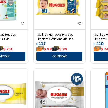
das Huggies
Toallitas Húmedas Huggies
Toallitas
84 Uds.
Limpieza Cotidiana 48 Uds.
Limpieza C
117
410
$
$
$
751
$
99
$
99
$
3