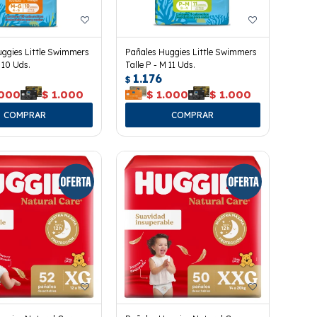
ggies Little Swimmers
Pañales Huggies Little Swimmers
 10 Uds.
Talle P - M 11 Uds.
1.176
$
.000
$
1.000
$
1.000
$
1.000