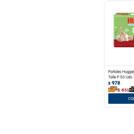
Pañales Huggie
Talle P 50 Uds. 
978
Húmedas
$
$
831