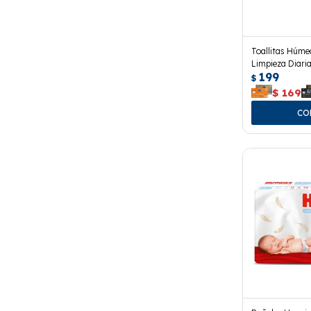
Toallitas Húme
Limpieza Diaria
199
$
$
169