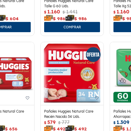
s Natural Care
Pañales Huggies Natural Care
Pañales Hu
Uds.
Talle G 60 Uds.
Talle Xg 5
1.160
1.441
1.160
$
$
$
$
604
$
986
$
986
$
9
s Natural Care
Pañales Huggies Natural Care
Pañales Hu
Recién Nacido 34 Uds.
Ahorrapack
579
777
1.309
$
$
$
$
656
$
492
$
492
$
1.