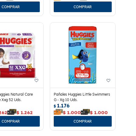
ggies Natural Care
Pañales Huggies Little Swimmers
e Xxg 52 Uds.
G - Xg 10 Uds.
1.176
$
262
$
1.262
$
1.000
$
1.000