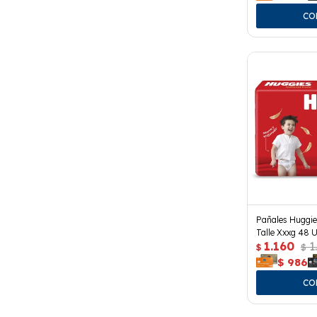
Pañales Huggie
Talle Xxxg 48 U
1.160
1
$
$
$
986