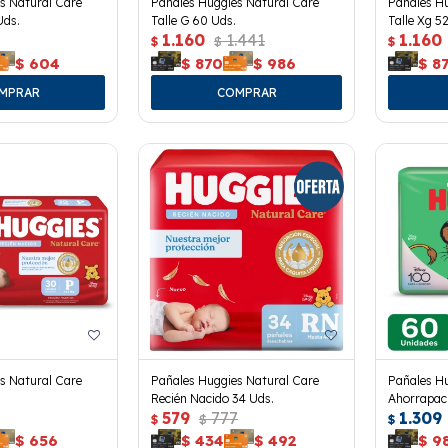
s Natural Care
Pañales Huggies Natural Care
Pañales Hu
Uds.
Talle G 60 Uds.
Talle Xg 5
1.160
1.441
1.160
$
$
$
$
604
$
870
$
986
$
8
s Natural Care
Pañales Huggies Natural Care
Pañales Hu
Recién Nacido 34 Uds.
Ahorrapack
579
777
1.309
$
$
$
$
656
$
434
$
492
$
9