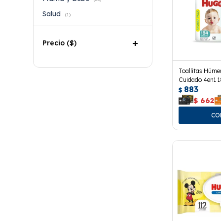
Salud
(1)
Precio
($)
Toallitas Húme
Cuidado 4en1 1
883
$
$
662