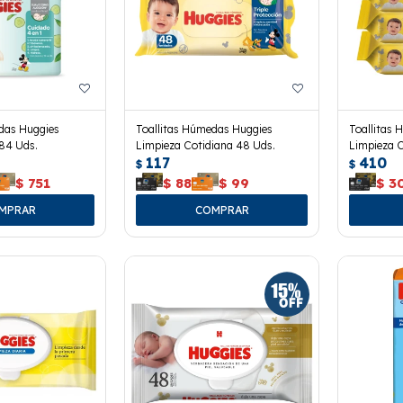
das Huggies
Toallitas Húmedas Huggies
Toallitas
84 Uds.
Limpieza Cotidiana 48 Uds.
Limpieza C
117
410
$
$
$
751
$
88
$
99
$
3