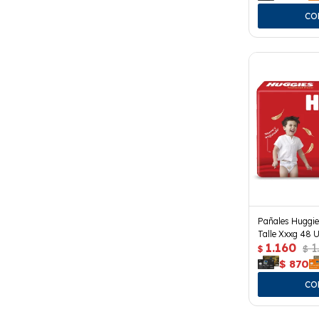
Pañales Huggie
Talle Xxxg 48 U
1.160
1
$
$
$
870