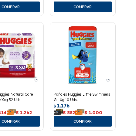
ggies Natural Care
Pañales Huggies Little Swimmers
e Xxg 52 Uds.
G - Xg 10 Uds.
1.176
$
114
$
1.262
$
882
$
1.000