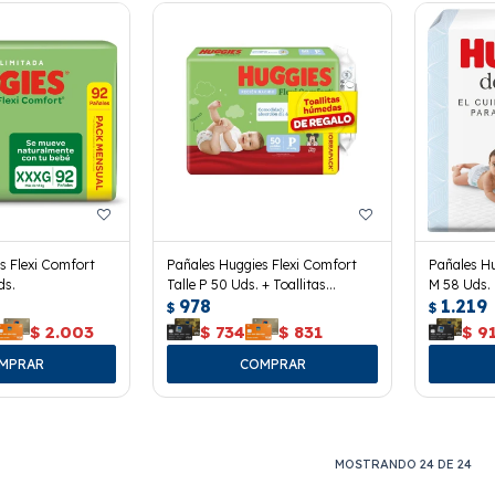
s Flexi Comfort
Pañales Huggies Flexi Comfort
Pañales Hu
ds.
Talle P 50 Uds. + Toallitas
M 58 Uds.
978
1.219
Húmedas
$
$
$
2.003
$
734
$
831
$
9
MOSTRANDO
24
DE
24