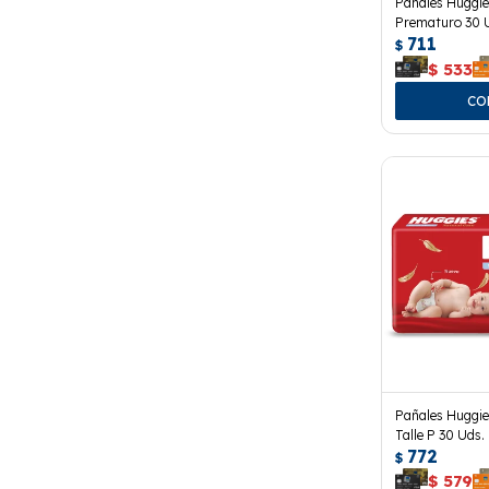
Pañales Huggie
Prematuro 30 
711
$
$
533
Pañales Huggie
Talle P 30 Uds.
772
$
$
579