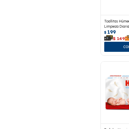
Toallitas Húme
Limpieza Diaria
199
$
$
149