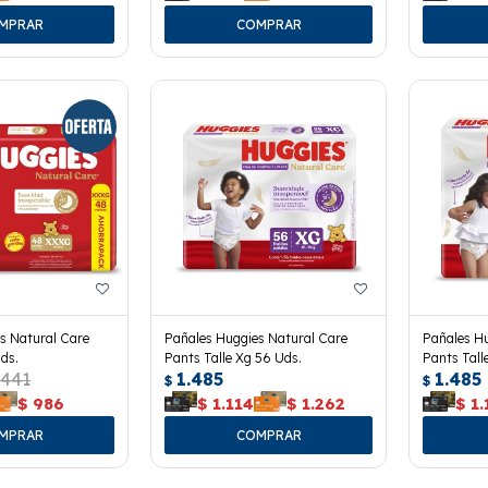
s Natural Care
Pañales Huggies Natural Care
Pañales Hu
ds.
Pants Talle Xg 56 Uds.
Pants Tall
.441
1.485
1.485
$
$
$
986
$
1.114
$
1.262
$
1.