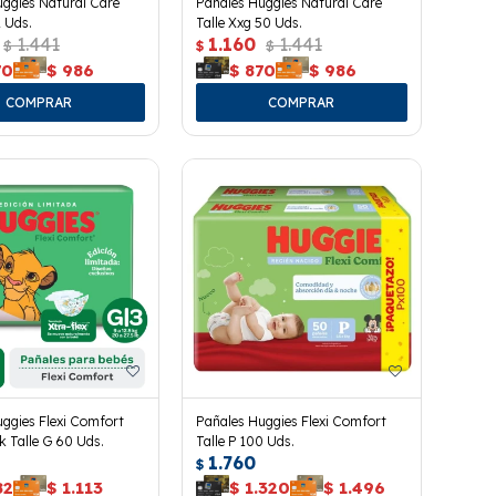
ggies Natural Care
Pañales Huggies Natural Care
2 Uds.
Talle Xxg 50 Uds.
1.441
1.160
1.441
$
$
$
70
$
986
$
870
$
986
ggies Flexi Comfort
Pañales Huggies Flexi Comfort
 Talle G 60 Uds.
Talle P 100 Uds.
1.760
$
82
$
1.113
$
1.320
$
1.496