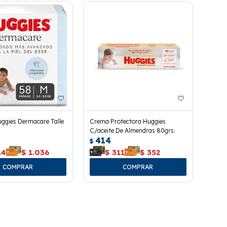
ggies Dermacare Talle
Crema Protectora Huggies
C/aceite De Almendras 80grs.
414
$
14
$
1.036
$
311
$
352