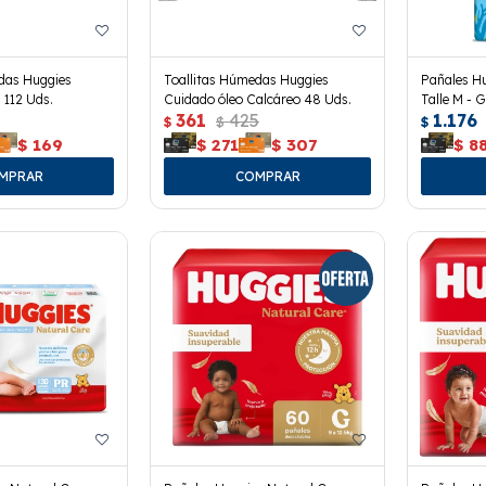
das Huggies
Toallitas Húmedas Huggies
Pañales Hu
 112 Uds.
Cuidado óleo Calcáreo 48 Uds.
Talle M - G
361
425
1.176
$
$
$
$
169
$
271
$
307
$
8