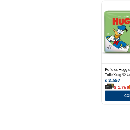
Pañales Huggie
Talle Xxxg 92 U
2.357
$
$
1.768