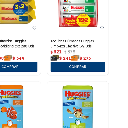
 Húmedas Huggies
Toallitas Húmedas Huggies
otidiana 3x2 288 Uds.
Limpieza Efectiva 192 Uds.
321
378
$
$
08
$
349
$
241
$
273