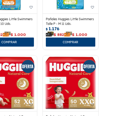
ggies Little Swimmers
Pañales Huggies Little Swimmers
 10 Uds.
Talle P - M 11 Uds.
1.176
$
82
$
1.000
$
882
$
1.000