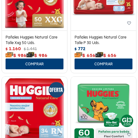
Pañales Huggies Natural Care
Pañales Huggies Natural Care
Talle Xxg 50 Uds.
Talle P 30 Uds.
1.160
1.441
772
$
$
$
$
986
$
986
$
656
$
656