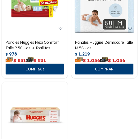
Pañales Huggies Flexi Comfort
Pañales Huggies Dermacare Talle
Talle P 50 Uds. + Toallitas
M 58 Uds.
Húmedas
978
1.219
$
$
$
831
$
831
$
1.036
$
1.036