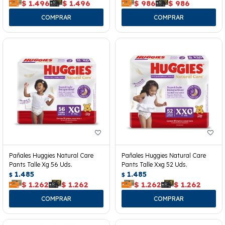
$
1.496
$
1.496
$
986
$
986
Pañales Huggies Natural Care
Pañales Huggies Natural Care
Pants Talle Xg 56 Uds.
Pants Talle Xxg 52 Uds.
1.485
1.485
$
$
$
1.262
$
1.262
$
1.262
$
1.262