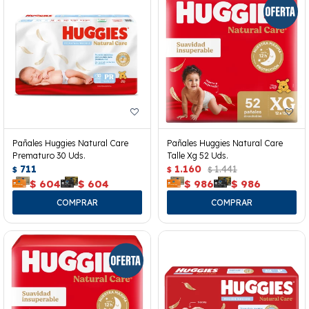
Pañales Huggies Natural Care
Pañales Huggies Natural Care
Prematuro 30 Uds.
Talle Xg 52 Uds.
711
1.160
1.441
$
$
$
$
604
$
604
$
986
$
986