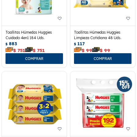
Toallitas Húmedas Huggies
Toallitas Húmedas Huggies
Cuidado 4en1 184 Uds.
Limpieza Cotidiana 48 Uds.
883
117
$
$
$
751
$
751
$
99
$
99