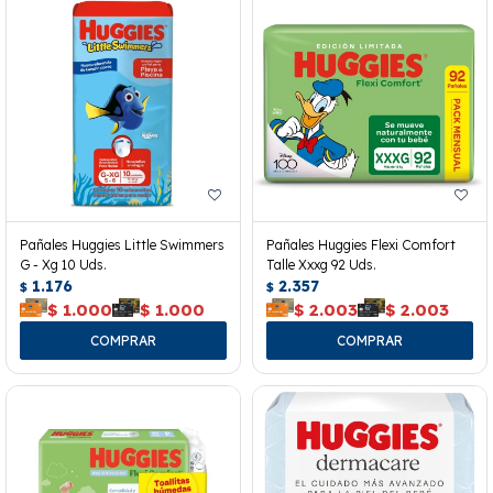
Pañales Huggies Little Swimmers
Pañales Huggies Flexi Comfort
G - Xg 10 Uds.
Talle Xxxg 92 Uds.
1.176
2.357
$
$
$
1.000
$
1.000
$
2.003
$
2.003