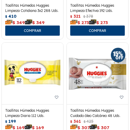
Toallitas Húmedas Huggies
Toallitas Húmedas Huggies
Limpieza Cotidiana 3x2 288 Uds.
Limpieza Efectiva 192 Uds.
410
321
378
$
$
$
$
349
$
349
$
273
$
273
Toallitas Húmedas Huggies
Toallitas Húmedas Huggies
Limpieza Diaria 112 Uds.
Cuidado óleo Calcáreo 48 Uds.
199
361
425
$
$
$
$
169
$
169
$
307
$
307