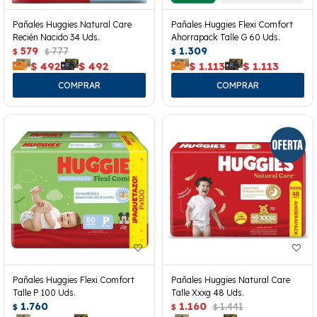
Pañales Huggies Natural Care
Pañales Huggies Flexi Comfort
Recién Nacido 34 Uds.
Ahorrapack Talle G 60 Uds.
579
777
1.309
$
$
$
$
492
$
492
$
1.113
$
1.113
Pañales Huggies Flexi Comfort
Pañales Huggies Natural Care
Talle P 100 Uds.
Talle Xxxg 48 Uds.
1.760
1.160
1.441
$
$
$