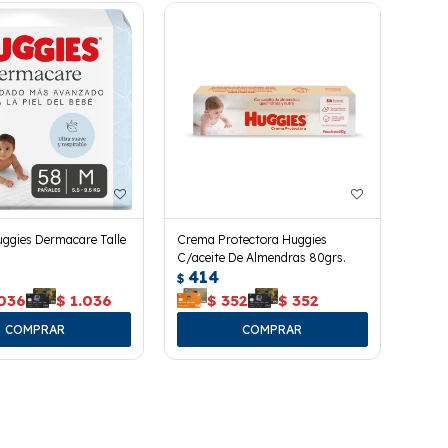
ggies Dermacare Talle
Crema Protectora Huggies
C/aceite De Almendras 80grs.
414
$
.036
$
1.036
$
352
$
352