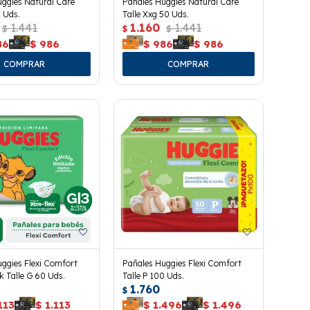
ggies Natural Care
Pañales Huggies Natural Care
2 Uds.
Talle Xxg 50 Uds.
1.441
1.160
1.441
$
$
$
86
$
986
$
986
$
986
ggies Flexi Comfort
Pañales Huggies Flexi Comfort
 Talle G 60 Uds.
Talle P 100 Uds.
1.760
$
113
$
1.113
$
1.496
$
1.496