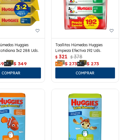
 Húmedas Huggies
Toallitas Húmedas Huggies
otidiana 3x2 288 Uds.
Limpieza Efectiva 192 Uds.
321
378
$
$
49
$
349
$
273
$
273