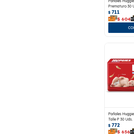
Pañales Huggie
Prematuro 30 
711
$
$
604
Pañales Huggie
Talle P 30 Uds.
772
$
$
656