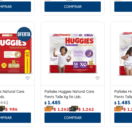
s Natural Care
Pañales Huggies Natural Care
Pañales Hu
ds.
Pants Talle Xg 56 Uds.
Pants Tall
.441
1.485
1.485
$
$
$
986
$
1.262
$
1.262
$
1.