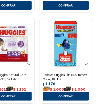
ggies Natural Care
Pañales Huggies Little Swimmers
e Xxg 52 Uds.
G - Xg 10 Uds.
1.176
$
262
$
1.262
$
1.000
$
1.000