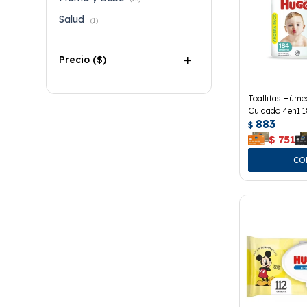
Salud
(1)
Precio
($)
Toallitas Húme
Cuidado 4en1 1
883
$
$
751