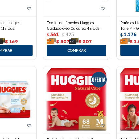
das Huggies
Toallitas Húmedas Huggies
Pañales Hu
 112 Uds.
Cuidado óleo Calcáreo 48 Uds.
Talle M - G
361
425
1.176
$
$
$
$
169
$
307
$
307
$
1