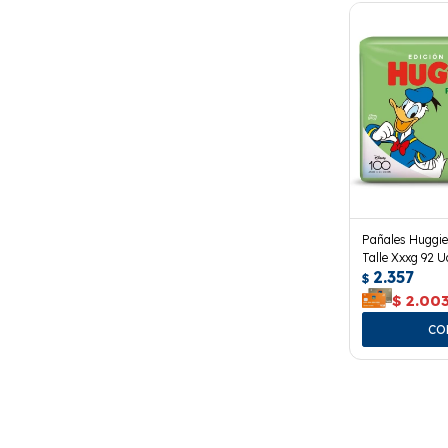
Pañales Huggie
Talle Xxxg 92 U
2.357
$
$
2.00