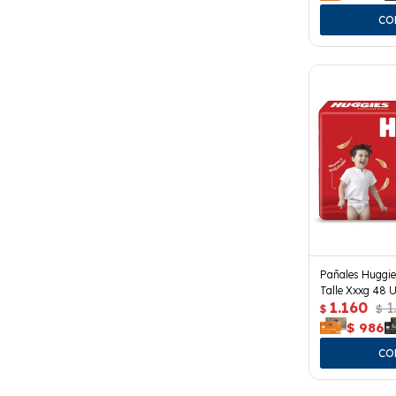
Pañales Huggie
Talle Xxxg 48 U
1.160
1
$
$
$
986