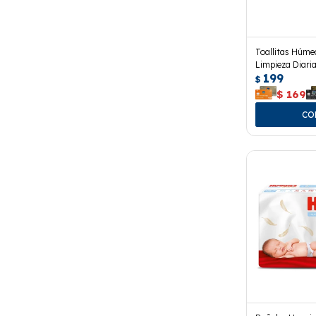
Toallitas Húme
Limpieza Diaria
199
$
$
169