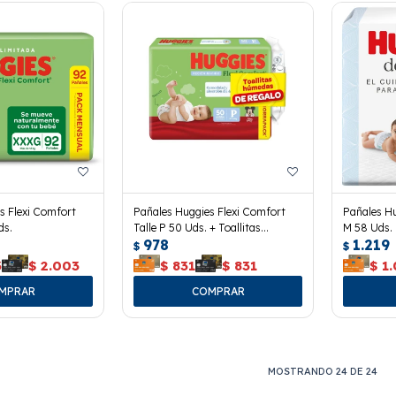
s Flexi Comfort
Pañales Huggies Flexi Comfort
Pañales Hu
ds.
Talle P 50 Uds. + Toallitas
M 58 Uds.
978
1.219
Húmedas
$
$
3
$
2.003
$
831
$
831
$
1
MOSTRANDO
24
DE
24