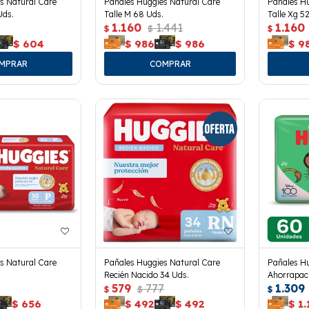
s Natural Care
Pañales Huggies Natural Care
Pañales Hu
Uds.
Talle M 68 Uds.
Talle Xg 5
1.160
1.441
1.160
$
$
$
$
604
$
986
$
986
$
9
s Natural Care
Pañales Huggies Natural Care
Pañales Hu
Recién Nacido 34 Uds.
Ahorrapack
579
777
1.309
$
$
$
$
656
$
492
$
492
$
1.