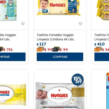
das Huggies
Toallitas Húmedas Huggies
Toallitas
84 Uds.
Limpieza Cotidiana 48 Uds.
Limpieza C
117
410
$
$
$
751
$
99
$
99
$
3