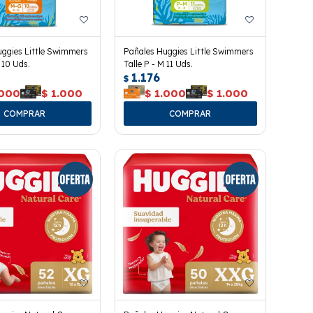
ggies Little Swimmers
Pañales Huggies Little Swimmers
 10 Uds.
Talle P - M 11 Uds.
1.176
$
.000
$
1.000
$
1.000
$
1.000