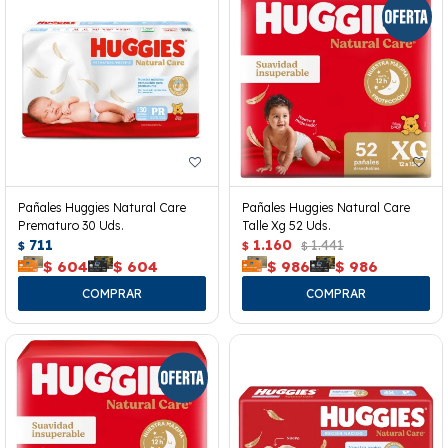
Pañales Huggies Natural Care
Pañales Huggies Natural Care
Prematuro 30 Uds.
Talle Xg 52 Uds.
711
1.160
1.441
$
$
$
$
604
$
604
$
986
$
986