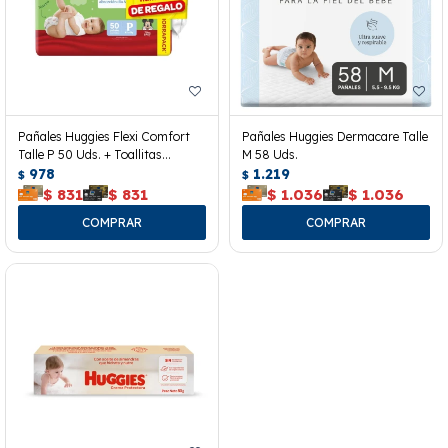
Pañales Huggies Flexi Comfort
Pañales Huggies Dermacare Talle
Talle P 50 Uds. + Toallitas
M 58 Uds.
Húmedas
978
1.219
$
$
$
831
$
831
$
1.036
$
1.036