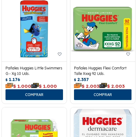
Pañales Huggies Little Swimmers
Pañales Huggies Flexi Comfort
G - Xg 10 Uds.
Talle Xxxg 92 Uds.
1.176
2.357
$
$
$
1.000
$
1.000
$
2.003
$
2.003