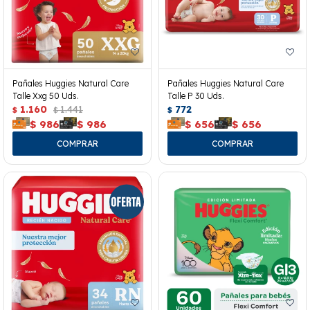
Pañales Huggies Natural Care
Pañales Huggies Natural Care
Talle Xxg 50 Uds.
Talle P 30 Uds.
1.160
1.441
772
$
$
$
$
986
$
986
$
656
$
656