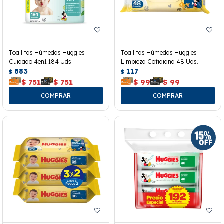
Toallitas Húmedas Huggies
Toallitas Húmedas Huggies
Cuidado 4en1 184 Uds.
Limpieza Cotidiana 48 Uds.
883
117
$
$
$
751
$
751
$
99
$
99