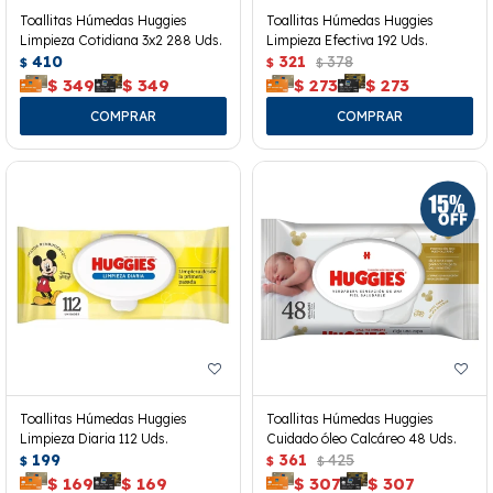
Toallitas Húmedas Huggies
Toallitas Húmedas Huggies
Limpieza Cotidiana 3x2 288 Uds.
Limpieza Efectiva 192 Uds.
410
321
378
$
$
$
$
349
$
349
$
273
$
273
Toallitas Húmedas Huggies
Toallitas Húmedas Huggies
Limpieza Diaria 112 Uds.
Cuidado óleo Calcáreo 48 Uds.
199
361
425
$
$
$
$
169
$
169
$
307
$
307