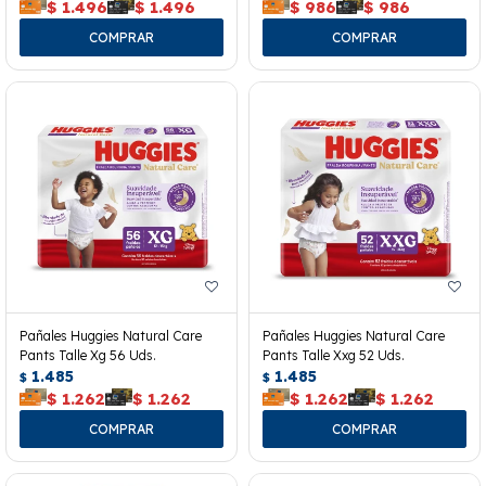
$
1.496
$
1.496
$
986
$
986
Pañales Huggies Natural Care
Pañales Huggies Natural Care
Pants Talle Xg 56 Uds.
Pants Talle Xxg 52 Uds.
1.485
1.485
$
$
$
1.262
$
1.262
$
1.262
$
1.262