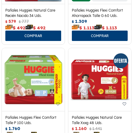
Pañales Huggies Natural Care
Pañales Huggies Flexi Comfort
Recién Nacido 34 Uds.
Ahorrapack Talle G 60 Uds.
579
777
1.309
$
$
$
$
492
$
492
$
1.113
$
1.113
Pañales Huggies Flexi Comfort
Pañales Huggies Natural Care
Talle P 100 Uds.
Talle Xxxg 48 Uds.
1.760
1.160
1.441
$
$
$