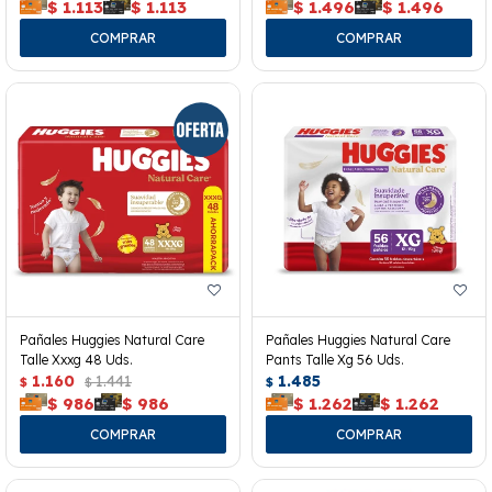
$
1.113
$
1.113
$
1.496
$
1.496
Pañales Huggies Natural Care
Pañales Huggies Natural Care
Talle Xxxg 48 Uds.
Pants Talle Xg 56 Uds.
1.160
1.441
1.485
$
$
$
$
986
$
986
$
1.262
$
1.262