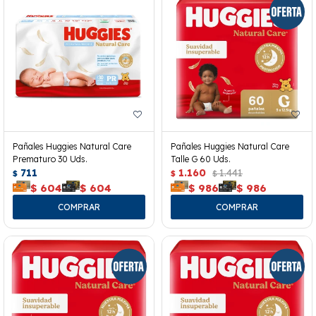
Pañales Huggies Natural Care
Pañales Huggies Natural Care
Prematuro 30 Uds.
Talle G 60 Uds.
711
1.160
1.441
$
$
$
$
604
$
604
$
986
$
986