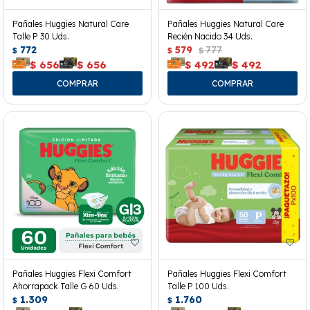
Pañales Huggies Natural Care
Pañales Huggies Natural Care
Talle P 30 Uds.
Recién Nacido 34 Uds.
772
579
777
$
$
$
$
656
$
656
$
492
$
492
Pañales Huggies Flexi Comfort
Pañales Huggies Flexi Comfort
Ahorrapack Talle G 60 Uds.
Talle P 100 Uds.
1.309
1.760
$
$