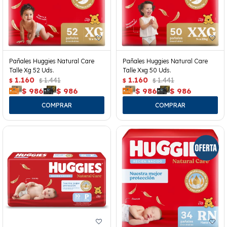
Pañales Huggies Natural Care
Pañales Huggies Natural Care
Talle Xg 52 Uds.
Talle Xxg 50 Uds.
1.160
1.441
1.160
1.441
$
$
$
$
$
986
$
986
$
986
$
986