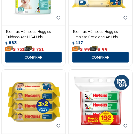
Toallitas Húmedas Huggies
Toallitas Húmedas Huggies
Cuidado 4en1 184 Uds.
Limpieza Cotidiana 48 Uds.
883
117
$
$
$
751
$
751
$
99
$
99