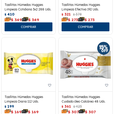
Toallitas Húmedas Huggies
Toallitas Húmedas Huggies
Limpieza Cotidiana 3x2 288 Uds.
Limpieza Efectiva 192 Uds.
410
321
378
$
$
$
$
349
$
349
$
273
$
273
Toallitas Húmedas Huggies
Toallitas Húmedas Huggies
Limpieza Diaria 112 Uds.
Cuidado óleo Calcáreo 48 Uds.
199
361
425
$
$
$
$
169
$
169
$
307
$
307