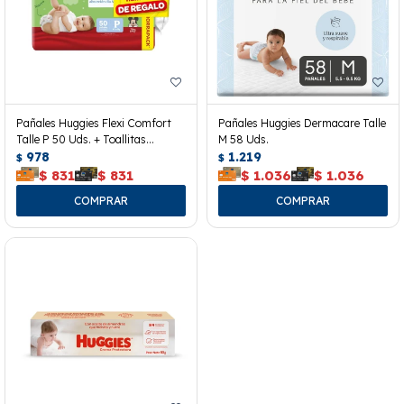
Pañales Huggies Flexi Comfort
Pañales Huggies Dermacare Talle
Talle P 50 Uds. + Toallitas
M 58 Uds.
Húmedas
978
1.219
$
$
$
831
$
831
$
1.036
$
1.036