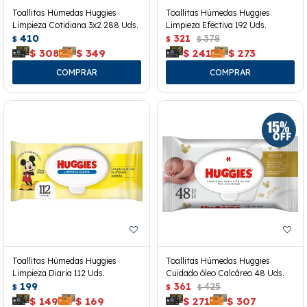
Toallitas Húmedas Huggies
Toallitas Húmedas Huggies
Limpieza Cotidiana 3x2 288 Uds.
Limpieza Efectiva 192 Uds.
410
321
378
$
$
$
$
308
$
349
$
241
$
273
Toallitas Húmedas Huggies
Toallitas Húmedas Huggies
Limpieza Diaria 112 Uds.
Cuidado óleo Calcáreo 48 Uds.
199
361
425
$
$
$
$
149
$
169
$
271
$
307