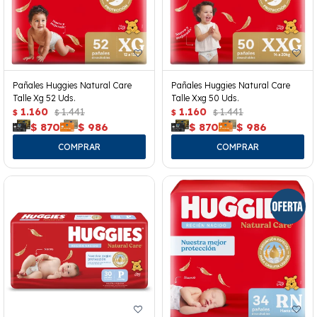
Pañales Huggies Natural Care
Pañales Huggies Natural Care
Talle Xg 52 Uds.
Talle Xxg 50 Uds.
1.160
1.441
1.160
1.441
$
$
$
$
$
870
$
986
$
870
$
986