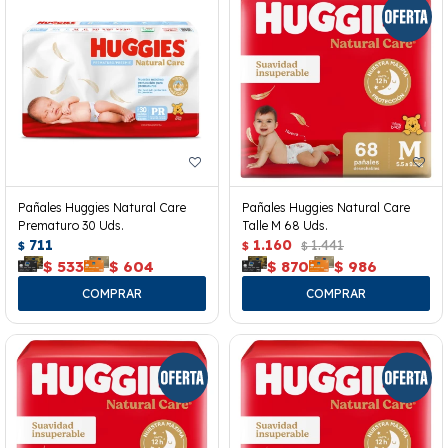
Pañales Huggies Natural Care
Pañales Huggies Natural Care
Prematuro 30 Uds.
Talle M 68 Uds.
711
1.160
1.441
$
$
$
$
533
$
604
$
870
$
986