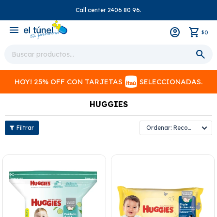
Call center 2406 80 96.
close
menu
0
$
HOY! 25% OFF CON TARJETAS
SELECCIONADAS.
HUGGIES
Recomendados