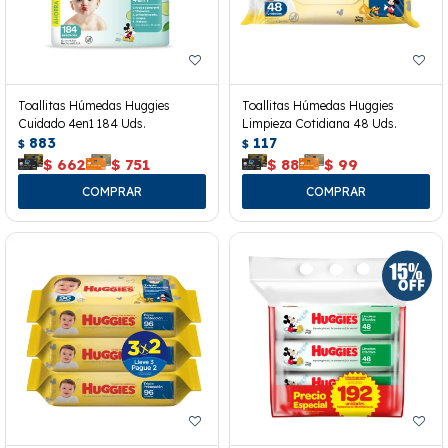
Toallitas Húmedas Huggies
Toallitas Húmedas Huggies
Cuidado 4en1 184 Uds.
Limpieza Cotidiana 48 Uds.
883
117
$
$
$
662
$
751
$
88
$
99