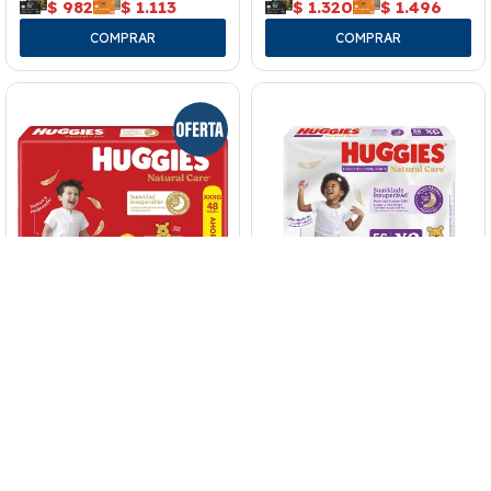
$
982
$
1.113
$
1.320
$
1.496
Pañales Huggies Natural Care
Pañales Huggies Natural Care
Talle Xxxg 48 Uds.
Pants Talle Xg 56 Uds.
1.160
1.441
1.485
$
$
$
$
870
$
986
$
1.114
$
1.262