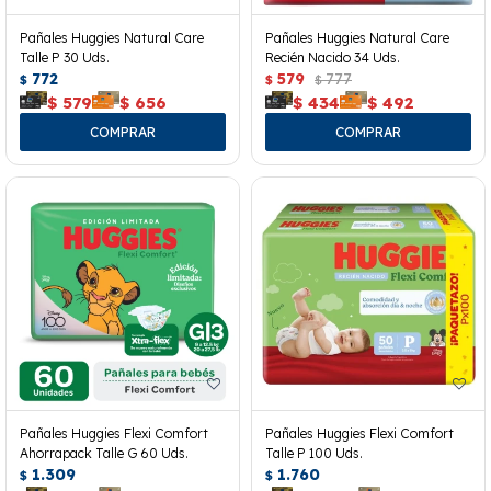
Pañales Huggies Natural Care
Pañales Huggies Natural Care
Talle P 30 Uds.
Recién Nacido 34 Uds.
772
579
777
$
$
$
$
579
$
656
$
434
$
492
Pañales Huggies Flexi Comfort
Pañales Huggies Flexi Comfort
Ahorrapack Talle G 60 Uds.
Talle P 100 Uds.
1.309
1.760
$
$