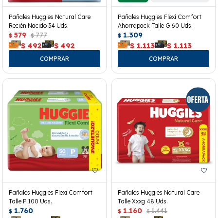
Pañales Huggies Natural Care
Pañales Huggies Flexi Comfort
Recién Nacido 34 Uds.
Ahorrapack Talle G 60 Uds.
579
777
1.309
$
$
$
$
492
$
492
$
1.113
$
1.113
Pañales Huggies Flexi Comfort
Pañales Huggies Natural Care
Talle P 100 Uds.
Talle Xxxg 48 Uds.
1.760
1.160
1.441
$
$
$