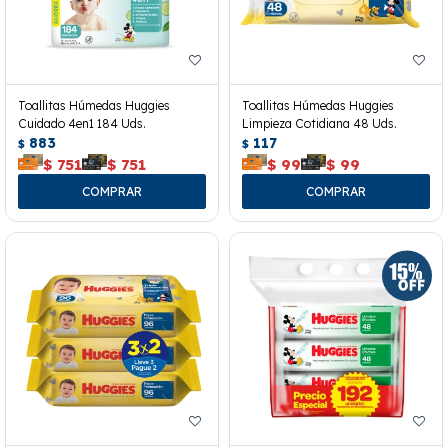
Toallitas Húmedas Huggies
Toallitas Húmedas Huggies
Cuidado 4en1 184 Uds.
Limpieza Cotidiana 48 Uds.
883
117
$
$
$
751
$
751
$
99
$
99