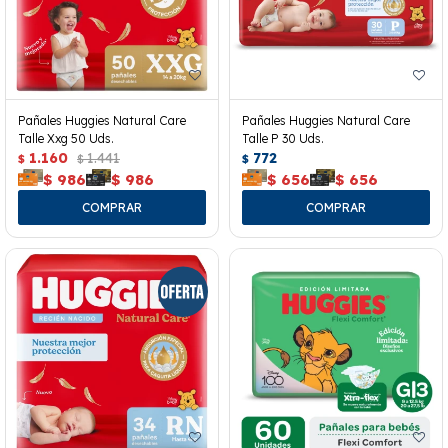
Pañales Huggies Natural Care
Pañales Huggies Natural Care
Talle Xxg 50 Uds.
Talle P 30 Uds.
1.160
1.441
772
$
$
$
$
986
$
986
$
656
$
656