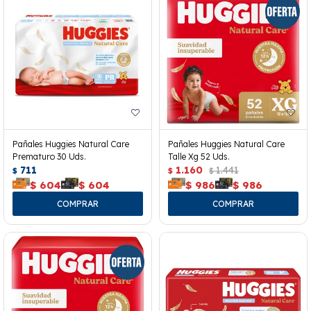
Pañales Huggies Natural Care
Pañales Huggies Natural Care
Prematuro 30 Uds.
Talle Xg 52 Uds.
711
1.160
1.441
$
$
$
$
604
$
604
$
986
$
986