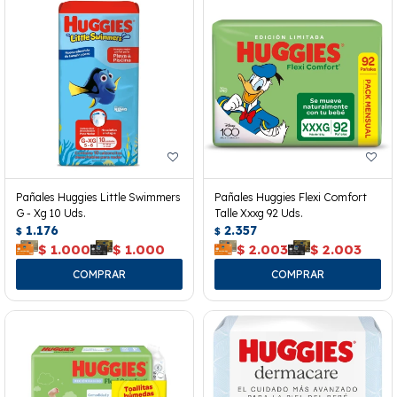
Pañales Huggies Little Swimmers
Pañales Huggies Flexi Comfort
G - Xg 10 Uds.
Talle Xxxg 92 Uds.
1.176
2.357
$
$
$
1.000
$
1.000
$
2.003
$
2.003