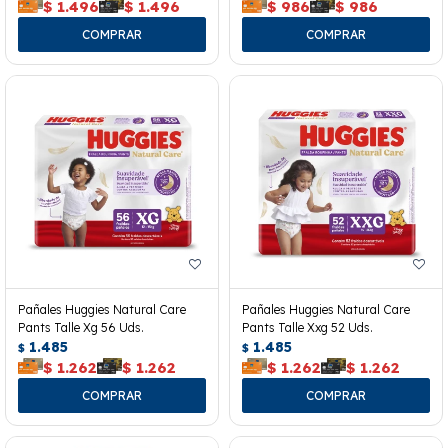
$
1.496
$
1.496
$
986
$
986
Pañales Huggies Natural Care
Pañales Huggies Natural Care
Pants Talle Xg 56 Uds.
Pants Talle Xxg 52 Uds.
1.485
1.485
$
$
$
1.262
$
1.262
$
1.262
$
1.262