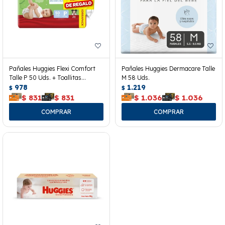
Pañales Huggies Flexi Comfort
Pañales Huggies Dermacare Talle
Talle P 50 Uds. + Toallitas
M 58 Uds.
Húmedas
978
1.219
$
$
$
831
$
831
$
1.036
$
1.036