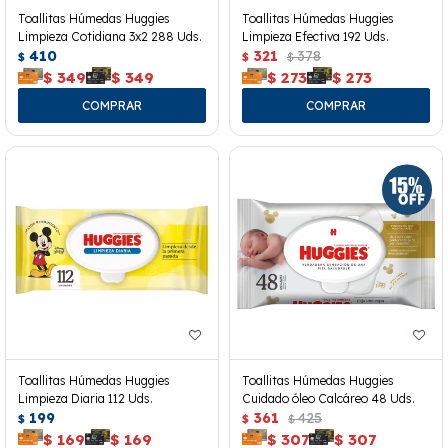
Toallitas Húmedas Huggies
Toallitas Húmedas Huggies
Limpieza Cotidiana 3x2 288 Uds.
Limpieza Efectiva 192 Uds.
410
321
378
$
$
$
$
349
$
349
$
273
$
273
Toallitas Húmedas Huggies
Toallitas Húmedas Huggies
Limpieza Diaria 112 Uds.
Cuidado óleo Calcáreo 48 Uds.
199
361
425
$
$
$
$
169
$
169
$
307
$
307