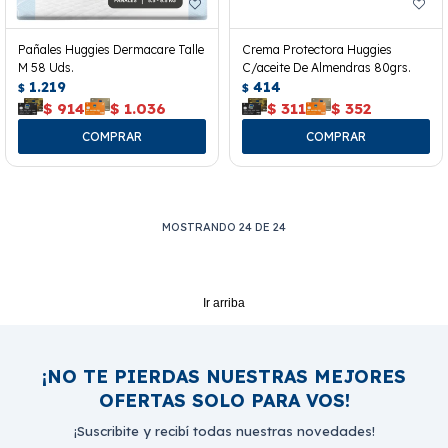
Pañales Huggies Dermacare Talle
Crema Protectora Huggies
M 58 Uds.
C/aceite De Almendras 80grs.
1.219
414
$
$
$
914
$
1.036
$
311
$
352
MOSTRANDO
24
DE
24
Ir arriba
¡NO TE PIERDAS NUESTRAS MEJORES
OFERTAS SOLO PARA VOS!
¡Suscribite y recibí todas nuestras novedades!