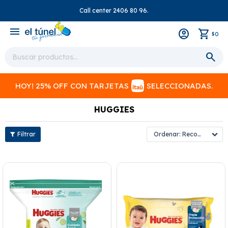
Call center 2406 80 96.
close
menu
0
$
HOY! 25% OFF CON TARJETAS
SELECCIONADAS.
HUGGIES
Recomendados