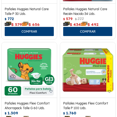
Pañales Huggies Natural Care
Pañales Huggies Natural Care
Talle P 30 Uds.
Recién Nacido 34 Uds.
772
579
777
$
$
$
$
579
$
656
$
434
$
492
Pañales Huggies Flexi Comfort
Pañales Huggies Flexi Comfort
Ahorrapack Talle G 60 Uds.
Talle P 100 Uds.
1.309
1.760
$
$