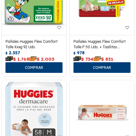
Pañales Huggies Flexi Comfort
Pañales Huggies Flexi Comfort
Talle Xxxg 92 Uds.
Talle P 50 Uds. + Toallitas
2.357
Húmedas
978
$
$
$
1.768
$
2.003
$
734
$
831