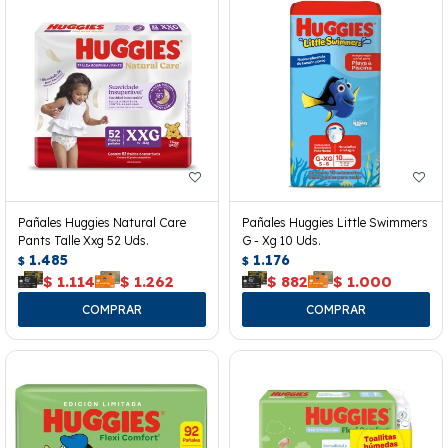
Pañales Huggies Natural Care
Pañales Huggies Little Swimmers
Pants Talle Xxg 52 Uds.
G - Xg 10 Uds.
1.485
1.176
$
$
$
1.114
$
1.262
$
882
$
1.000