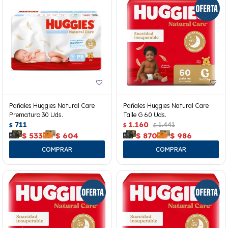
Pañales Huggies Natural Care
Pañales Huggies Natural Care
Prematuro 30 Uds.
Talle G 60 Uds.
711
1.160
1.441
$
$
$
$
533
$
604
$
870
$
986