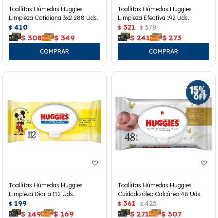
Toallitas Húmedas Huggies
Toallitas Húmedas Huggies
Limpieza Cotidiana 3x2 288 Uds.
Limpieza Efectiva 192 Uds.
410
321
378
$
$
$
$
308
$
349
$
241
$
273
Toallitas Húmedas Huggies
Toallitas Húmedas Huggies
Limpieza Diaria 112 Uds.
Cuidado óleo Calcáreo 48 Uds.
199
361
425
$
$
$
$
149
$
169
$
271
$
307