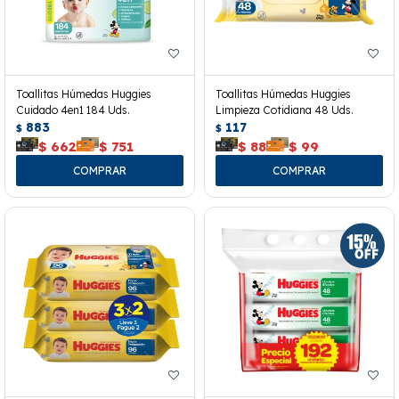
Toallitas Húmedas Huggies
Toallitas Húmedas Huggies
Cuidado 4en1 184 Uds.
Limpieza Cotidiana 48 Uds.
883
117
$
$
$
662
$
751
$
88
$
99