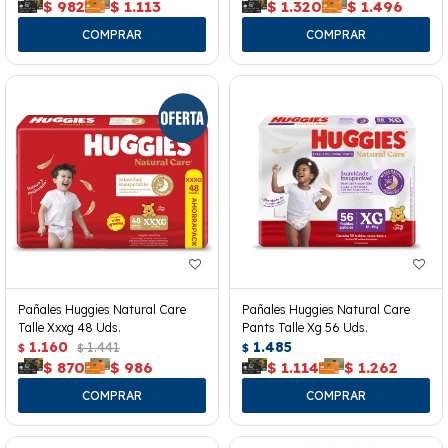
$
982
$
1.113
$
1.320
$
1.496
Pañales Huggies Natural Care
Pañales Huggies Natural Care
Talle Xxxg 48 Uds.
Pants Talle Xg 56 Uds.
1.160
1.441
1.485
$
$
$
$
870
$
986
$
1.114
$
1.262