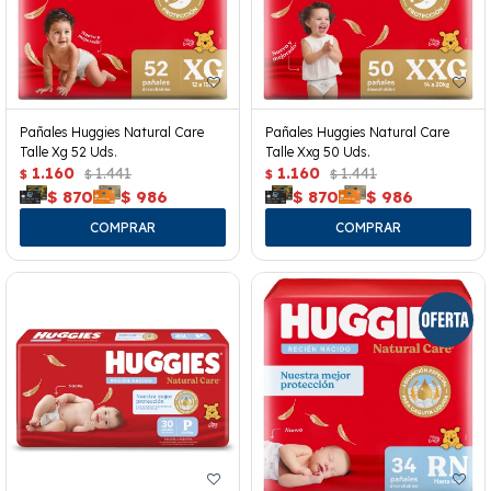
Pañales Huggies Natural Care
Pañales Huggies Natural Care
Talle Xg 52 Uds.
Talle Xxg 50 Uds.
1.160
1.441
1.160
1.441
$
$
$
$
$
870
$
986
$
870
$
986