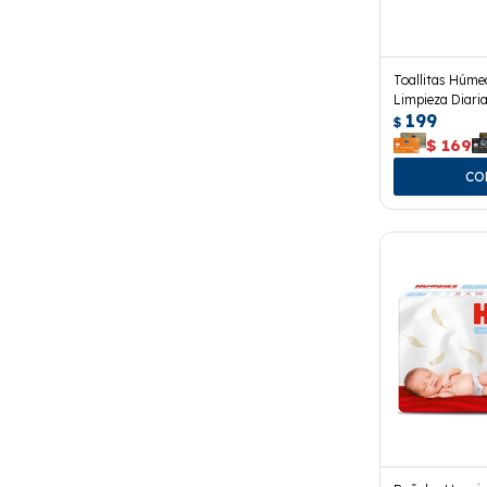
Toallitas Húme
Limpieza Diaria
199
$
$
169