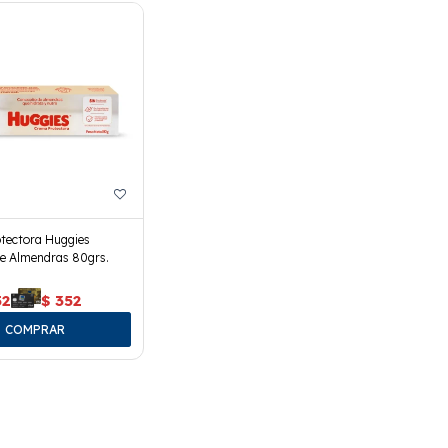
tectora Huggies
De Almendras 80grs.
52
$
352