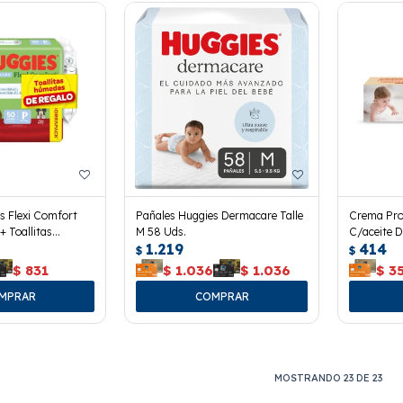
s Flexi Comfort
Pañales Huggies Dermacare Talle
Crema Pro
+ Toallitas
M 58 Uds.
C/aceite 
1.219
414
$
$
$
831
$
1.036
$
1.036
$
3
MOSTRANDO
23
DE
23