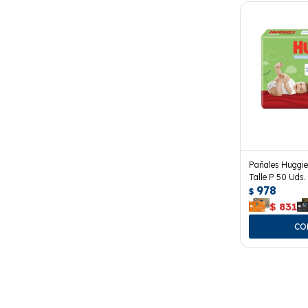
Pañales Huggie
Talle P 50 Uds. 
978
Húmedas
$
$
831