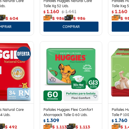
s Natural Care
Pañales Huggies Natural Care
Pañales Hu
Uds.
Talle Xg 52 Uds.
Talle Xxg 
1.160
1.441
1.160
$
$
$
$
604
$
986
$
986
$
9
s Natural Care
Pañales Huggies Flexi Comfort
Pañales Hu
34 Uds.
Ahorrapack Talle G 60 Uds.
Talle P 10
7
1.309
1.760
$
$
$
492
$
1.113
$
1.113
$
1