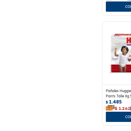
Pañales Huggie
Pants Talle Xg
1.485
$
$
1.262