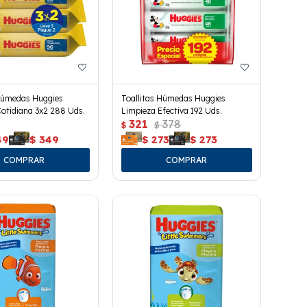
 Húmedas Huggies
Toallitas Húmedas Huggies
otidiana 3x2 288 Uds.
Limpieza Efectiva 192 Uds.
321
378
$
$
49
$
349
$
273
$
273