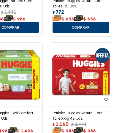
ggies Natural Care
Pañales Huggies Natural Care
50 Uds.
Talle P 30 Uds.
1.441
772
$
$
86
$
986
$
656
$
656
ggies Flexi Comfort
Pañales Huggies Natural Care
0 Uds.
Talle Xxxg 48 Uds.
1.160
1.441
$
$
.496
$
1.496
$
986
$
986