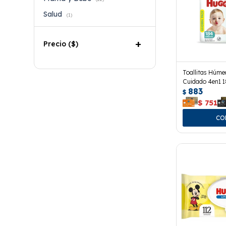
Salud
(1)
Precio
($)
Toallitas Húme
Cuidado 4en1 1
883
$
$
751