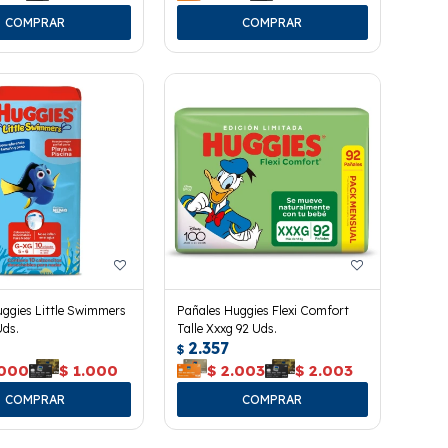
ggies Little Swimmers
Pañales Huggies Flexi Comfort
Uds.
Talle Xxxg 92 Uds.
2.357
$
.000
$
1.000
$
2.003
$
2.003