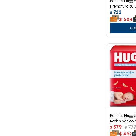
Pañales Huggie
Prematuro 30 
711
$
$
604
Pañales Huggie
Recién Nacido 
579
77
$
$
$
492