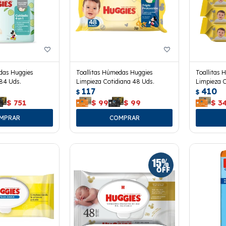
das Huggies
Toallitas Húmedas Huggies
Toallitas
84 Uds.
Limpieza Cotidiana 48 Uds.
Limpieza C
117
410
$
$
$
751
$
99
$
99
$
3