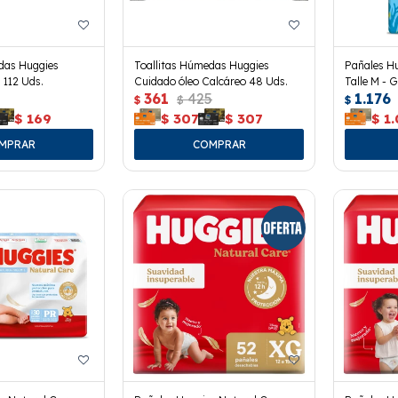
das Huggies
Toallitas Húmedas Huggies
Pañales Hu
 112 Uds.
Cuidado óleo Calcáreo 48 Uds.
Talle M - G
361
425
1.176
$
$
$
$
169
$
307
$
307
$
1