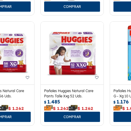
s Natural Care
Pañales Huggies Natural Care
Pañales Hu
 56 Uds.
Pants Talle Xxg 52 Uds.
G - Xg 10 
1.485
1.176
$
$
$
1.262
$
1.262
$
1.262
$
1