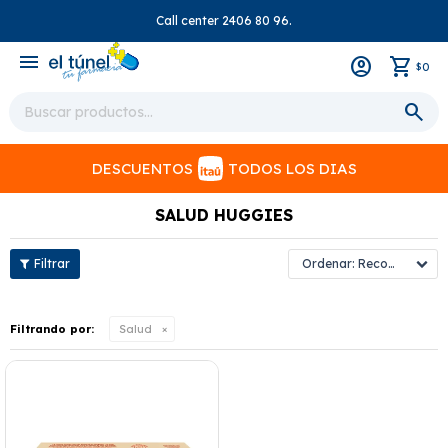
Call center 2406 80 96.
close
menu
0
$
DESCUENTOS
TODOS LOS DIAS
SALUD HUGGIES
Recomendados
Filtrando por:
Salud