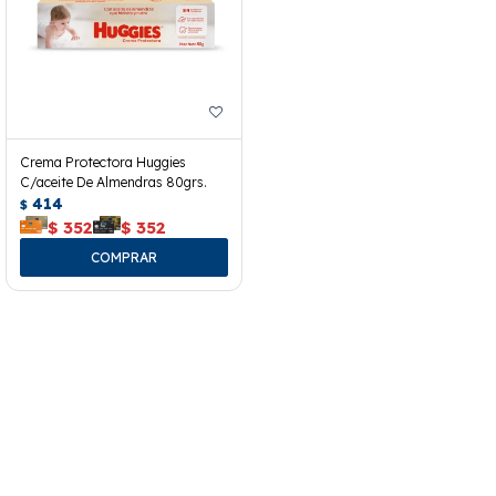
Crema Protectora Huggies
C/aceite De Almendras 80grs.
414
$
$
352
$
352