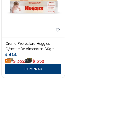
Crema Protectora Huggies
C/aceite De Almendras 80grs.
414
$
$
352
$
352