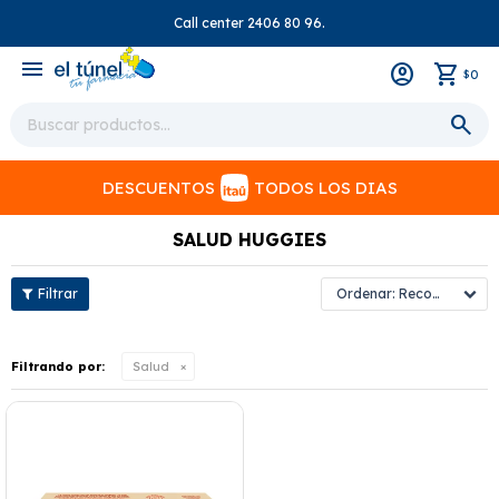
Call center 2406 80 96.
close
menu
0
$
DESCUENTOS
TODOS LOS DIAS
SALUD HUGGIES
Recomendados
Filtrando por:
Salud