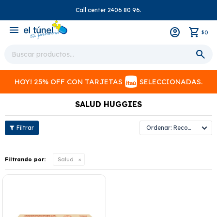
Call center 2406 80 96.
close
menu
0
$
HOY! 25% OFF CON TARJETAS
SELECCIONADAS.
SALUD HUGGIES
Recomendados
Filtrando por:
Salud