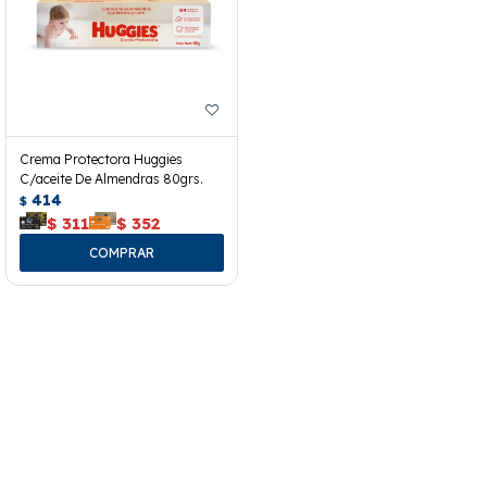
Crema Protectora Huggies
C/aceite De Almendras 80grs.
414
$
$
311
$
352