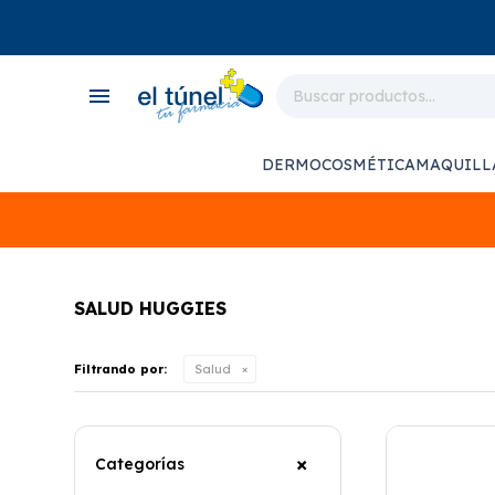
close
store
menu
local_shipping
monitor_heart
DERMOCOSMÉTICA
MAQUILL
support_agent
SALUD HUGGIES
Filtrando por:
Salud
Categorías