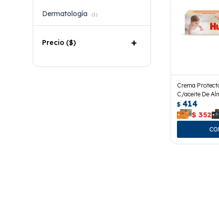
Dermatología
(1)
Precio
($)
Crema Protect
C/aceite De Al
414
$
$
352