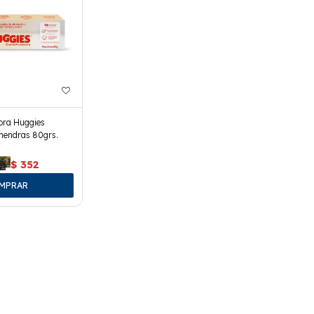
ora Huggies
mendras 80grs.
$
352