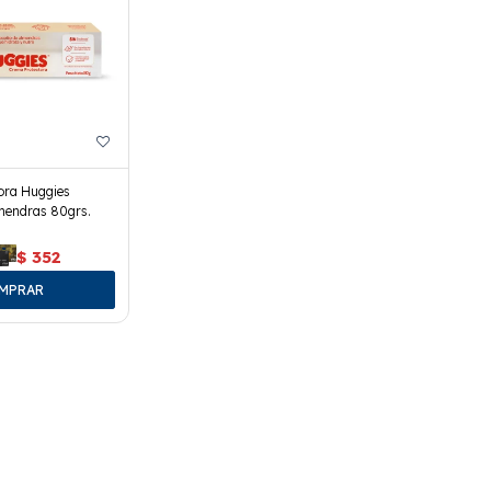
ora Huggies
mendras 80grs.
$
352