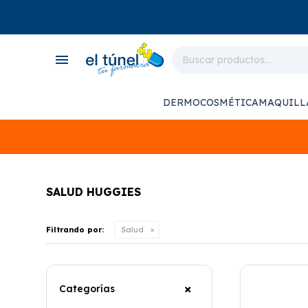
close
store
menu
local_shipping
monitor_heart
DERMOCOSMÉTICA
MAQUILL
support_agent
SALUD HUGGIES
Filtrando por:
Salud
Categorías