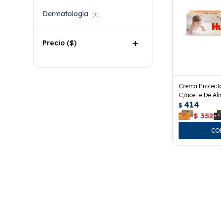
Dermatología
(1)
Precio
($)
Crema Protect
C/aceite De Al
414
$
$
352