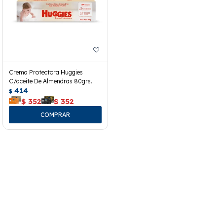
Crema Protectora Huggies
C/aceite De Almendras 80grs.
414
$
$
352
$
352