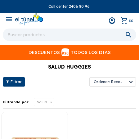
Call center 2406 80 96.
close
menu
0
$
DESCUENTOS
TODOS LOS DIAS
SALUD HUGGIES
Recomendados
Filtrando por:
Salud