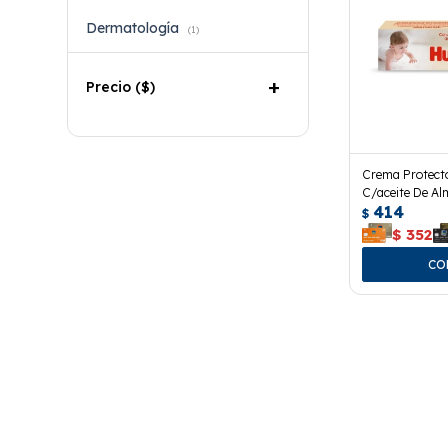
Dermatología
(1)
Precio
($)
Crema Protect
C/aceite De Al
414
$
$
352