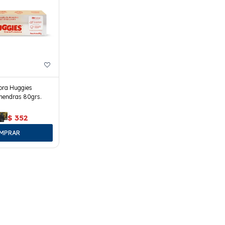
ora Huggies
mendras 80grs.
$
352