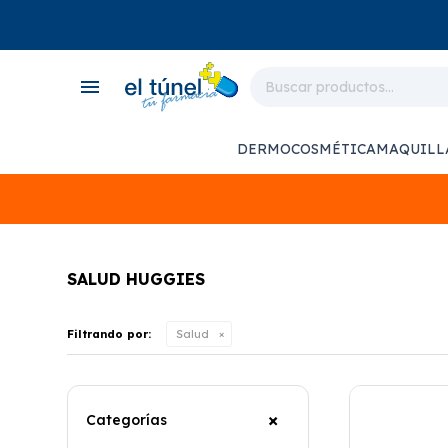
close
store
menu
local_shipping
monitor_heart
DERMOCOSMÉTICA
MAQUILL
support_agent
SALUD HUGGIES
Filtrando por:
Salud
Categorías