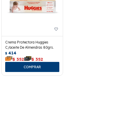
Crema Protectora Huggies
C/aceite De Almendras 80grs.
414
$
$
352
$
352