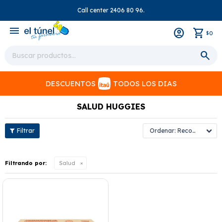
Call center 2406 80 96.
close
menu
0
$
DESCUENTOS
TODOS LOS DIAS
SALUD HUGGIES
Recomendados
Filtrando por:
Salud