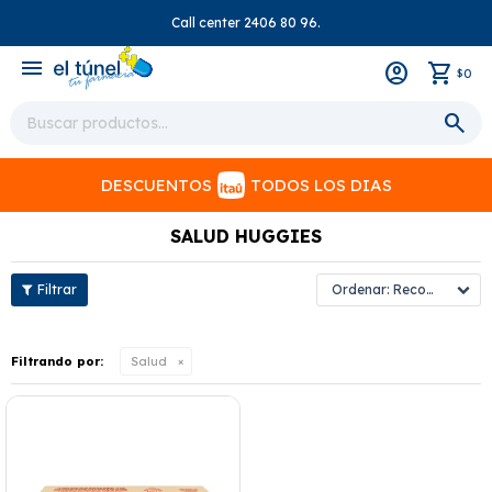
Call center 2406 80 96.
close
menu
0
$
DESCUENTOS
TODOS LOS DIAS
SALUD HUGGIES
Recomendados
Filtrando por:
Salud