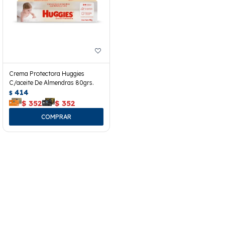
Crema Protectora Huggies
C/aceite De Almendras 80grs.
414
$
$
352
$
352