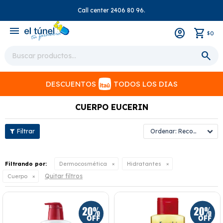
Call center 2406 80 96.
close
menu
0
$
DESCUENTOS
TODOS LOS DIAS
CUERPO EUCERIN
Recomendados
Filtrando por:
Dermocosmética
Hidratantes
Quitar filtros
Cuerpo