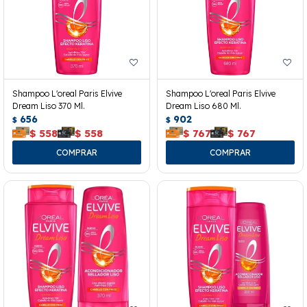
Shampoo L'oreal Paris Elvive
Shampoo L'oreal Paris Elvive
Dream Liso 370 Ml.
Dream Liso 680 Ml.
656
902
$
$
$
558
$
558
$
767
$
767