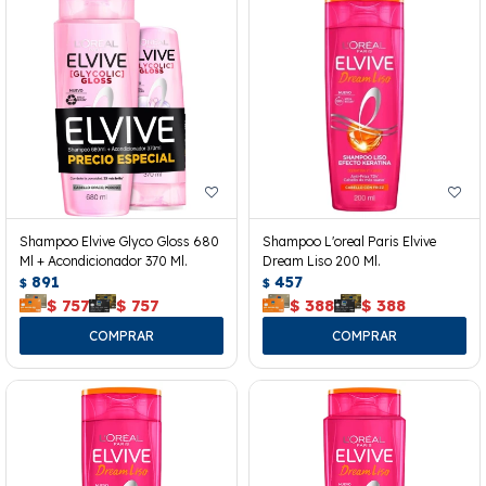
Shampoo Elvive Glyco Gloss 680
Shampoo L'oreal Paris Elvive
Ml + Acondicionador 370 Ml.
Dream Liso 200 Ml.
891
457
$
$
$
757
$
757
$
388
$
388