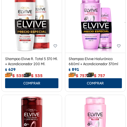
Shampoo Elvive R. Total 5 370 Ml.
Shampoo Elvive Hialurónico
+ Acondicionador 200 Ml.
680ml + Acondicionador 370ml
629
891
$
$
$
535
$
535
$
757
$
757