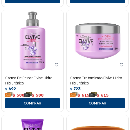
Crema De Peinar Elvive Hidra
Crema Tratamiento Elvive Hidra
Hialurónico
Hialurónico
692
723
$
$
$
588
$
588
$
615
$
615