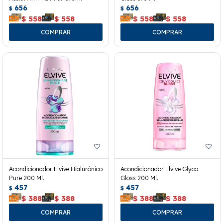
656
656
$
$
$
558
$
558
$
558
$
558
Acondicionador Elvive Hialurónico
Acondicionador Elvive Glyco
Pure 200 Ml.
Gloss 200 Ml.
457
457
$
$
$
388
$
388
$
388
$
388