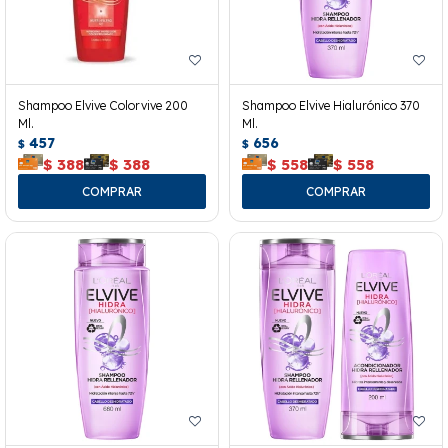
Shampoo Elvive Colorvive 200
Shampoo Elvive Hialurónico 370
Ml.
Ml.
457
656
$
$
$
388
$
388
$
558
$
558