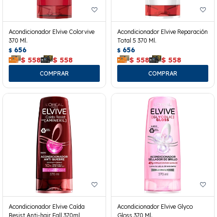
Acondicionador Elvive Colorvive
Acondicionador Elvive Reparación
370 Ml.
Total 5 370 Ml.
656
656
$
$
$
558
$
558
$
558
$
558
Acondicionador Elvive Caída
Acondicionador Elvive Glyco
Resist Anti-hair Fall 370ml
Gloss 370 Ml.