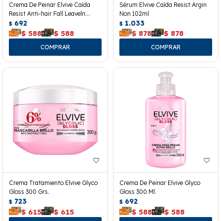
Crema De Peinar Elvive Caída
Sérum Elvive Caída Resist Argin
Resist Anti-hair Fall Leaveln
Non 102ml
300grs.
692
1.033
$
$
$
588
$
588
$
878
$
878
Crema Tratamiento Elvive Glyco
Crema De Peinar Elvive Glyco
Gloss 300 Grs.
Gloss 300 Ml.
723
692
$
$
$
615
$
615
$
588
$
588