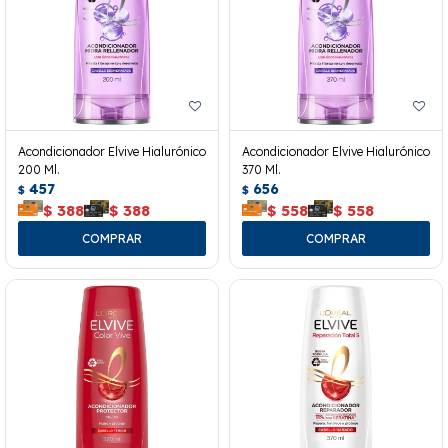
Acondicionador Elvive Hialurónico
Acondicionador Elvive Hialurónico
200 Ml.
370 Ml.
457
656
$
$
$
388
$
388
$
558
$
558