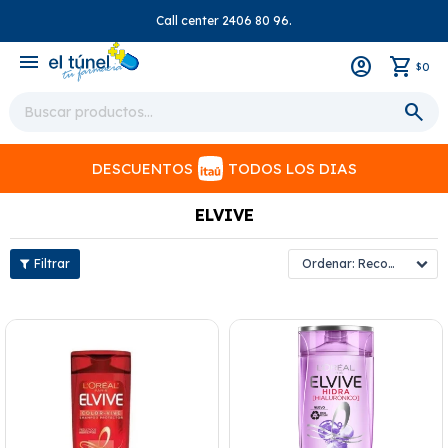
Call center 2406 80 96.
close
menu
0
$
DESCUENTOS
TODOS LOS DIAS
ELVIVE
Recomendados