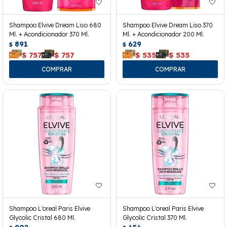
Shampoo Elvive Dream Liso 680
Shampoo Elvive Dream Liso 370
Ml. + Acondicionador 370 Ml.
Ml. + Acondicionador 200 Ml.
891
629
$
$
$
757
$
757
$
535
$
535
Shampoo L'oreal Paris Elvive
Shampoo L'oreal Paris Elvive
Glycolic Cristal 680 Ml.
Glycolic Cristal 370 Ml.