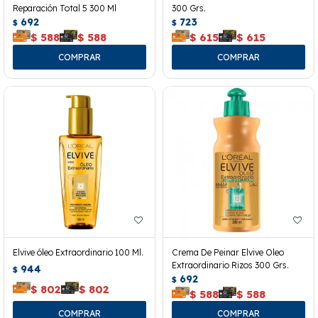
Reparación Total 5 300 Ml
300 Grs.
692
723
$
$
$
588
$
588
$
615
$
615
Elvive óleo Extraordinario 100 Ml.
Crema De Peinar Elvive Oleo
Extraordinario Rizos 300 Grs.
944
$
692
$
$
802
$
802
$
588
$
588