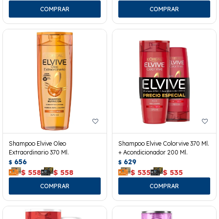
Shampoo Elvive Oleo
Shampoo Elvive Colorvive 370 Ml.
Extraordinario 370 Ml.
+ Acondicionador 200 Ml.
656
629
$
$
$
558
$
558
$
535
$
535