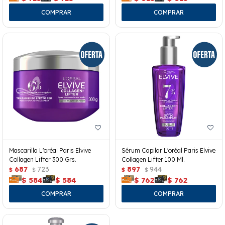
Mascarilla L'oréal Paris Elvive
Sérum Capilar L'oréal Paris Elvive
Collagen Lifter 300 Grs.
Collagen Lifter 100 Ml.
687
723
897
944
$
$
$
$
$
584
$
584
$
762
$
762