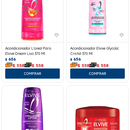
Acondicionador L'oreal Paris
Acondicionador Elvive Glycolic
Elvive Dream Liso 370 Ml.
Cristal 370 Ml.
656
656
$
$
$
558
$
558
$
558
$
558