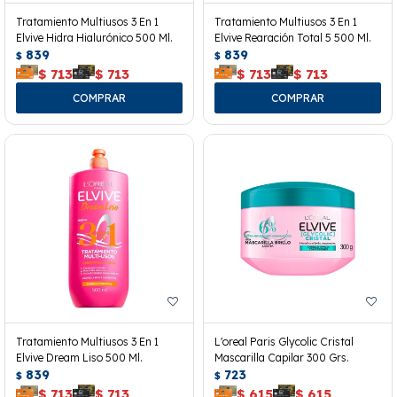
Tratamiento Multiusos 3 En 1
Tratamiento Multiusos 3 En 1
Elvive Hidra Hialurónico 500 Ml.
Elvive Rearación Total 5 500 Ml.
839
839
$
$
$
713
$
713
$
713
$
713
Tratamiento Multiusos 3 En 1
L'oreal Paris Glycolic Cristal
Elvive Dream Liso 500 Ml.
Mascarilla Capilar 300 Grs.
839
723
$
$
$
713
$
713
$
615
$
615