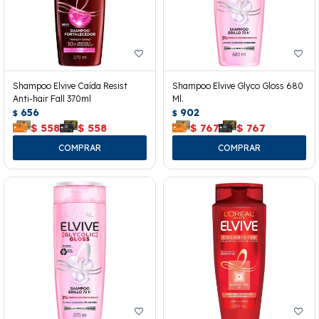
Shampoo Elvive Caída Resist
Shampoo Elvive Glyco Gloss 680
Anti-hair Fall 370ml
Ml.
656
902
$
$
$
558
$
558
$
767
$
767