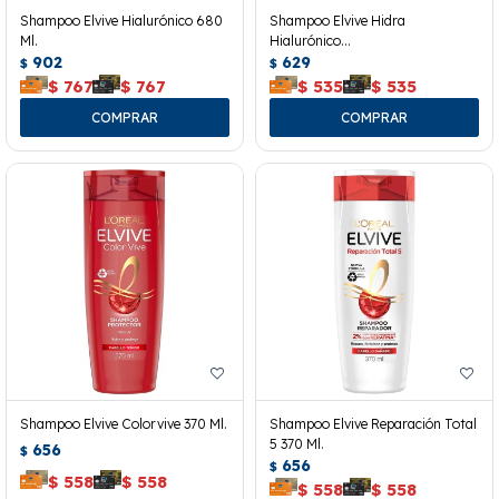
Shampoo Elvive Hialurónico 680
Shampoo Elvive Hidra
Ml.
Hialurónico
902
370ml+acondicionador 200ml
629
$
$
$
767
$
767
$
535
$
535
Shampoo Elvive Colorvive 370 Ml.
Shampoo Elvive Reparación Total
5 370 Ml.
656
$
656
$
$
558
$
558
$
558
$
558