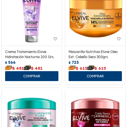
Crema Tratamiento Elvive
Mascarilla Nutritiva Elvive Oleo
Hidratación Nocturna 200 Grs.
Ext. Cabello Seco 300grs
566
723
$
$
$
481
$
481
$
615
$
615