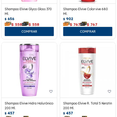
Shampoo Elvive Glyco Gloss 370
Shampoo Elvive Colorvive 680
Ml.
Ml.
656
902
$
$
$
558
$
558
$
767
$
767
Shampoo Elvive Hidra Halurónico
Shampoo Elvive R. Total 5 Keratin
200 Ml.
200 Ml.
457
457
$
$