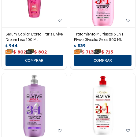
Serum Capilar L'oreal Paris Elvive
Tratamiento Multiusos 3 En 1
Dream Liso 100 Ml.
Elvive Glycolic Gloss 500 Ml.
944
839
$
$
$
802
$
802
$
713
$
713