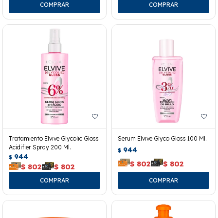
Tratamiento Elvive Glycolic Gloss
Serum Elvive Glyco Gloss 100 Ml.
Acidifier Spray 200 Ml.
944
$
944
$
$
802
$
802
$
802
$
802