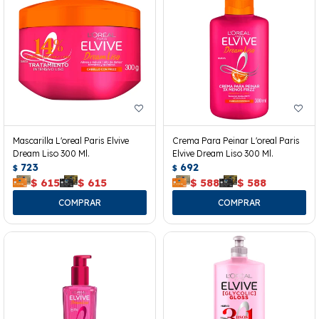
Mascarilla L'oreal Paris Elvive
Crema Para Peinar L'oreal Paris
Dream Liso 300 Ml.
Elvive Dream Liso 300 Ml.
723
692
$
$
$
615
$
615
$
588
$
588