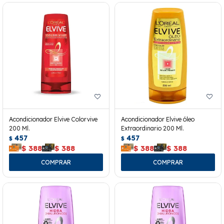
Acondicionador Elvive Colorvive
Acondicionador Elvive óleo
200 Ml.
Extraordinario 200 Ml.
457
457
$
$
$
388
$
388
$
388
$
388