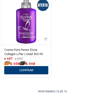
Crema Para Peinar Elvive
Collagen Lifter L'oréal 300 Ml.
657
692
$
$
$
558
$
558
MOSTRANDO
71
DE
71