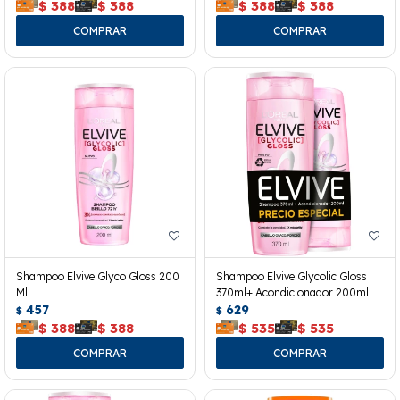
$
388
$
388
$
388
$
388
Shampoo Elvive Glyco Gloss 200
Shampoo Elvive Glycolic Gloss
Ml.
370ml+ Acondicionador 200ml
457
629
$
$
$
388
$
388
$
535
$
535