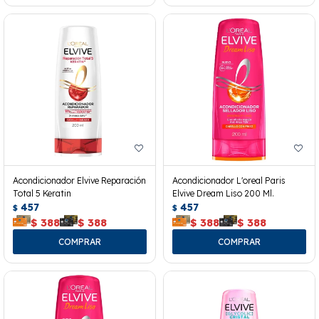
Acondicionador Elvive Reparación
Acondicionador L'oreal Paris
Total 5 Keratin
Elvive Dream Liso 200 Ml.
457
457
$
$
$
388
$
388
$
388
$
388