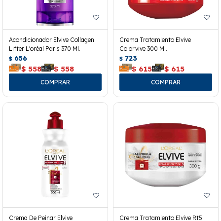
Acondicionador Elvive Collagen
Crema Tratamiento Elvive
Lifter L'oréal Paris 370 Ml.
Colorvive 300 Ml.
656
723
$
$
$
558
$
558
$
615
$
615
Crema De Peinar Elvive
Crema Tratamiento Elvive Rt5