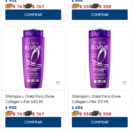
902
656
$
$
$
767
$
767
$
558
$
558
Shampoo L Oréal Paris Elvive
Shampoo L Oréal Paris Elvive
Collagen Lifter 680 Ml.
Collagen Lifter 370 Ml.
902
656
$
$
$
767
$
767
$
558
$
558