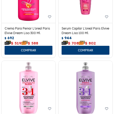
Crema Para Peinar L'oreal Paris
Serum Capilar L'oreal Paris Elvive
Elvive Dream Liso 300 Ml.
Dream Liso 100 Ml.
692
944
$
$
$
519
$
588
$
708
$
802