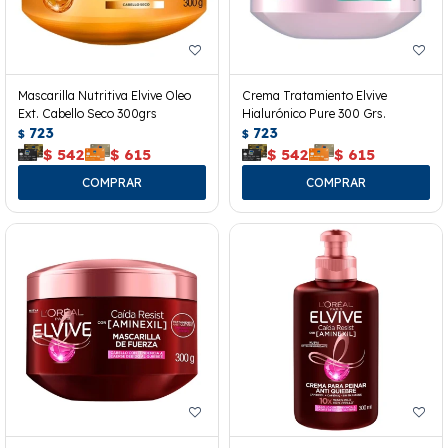
Mascarilla Nutritiva Elvive Oleo
Crema Tratamiento Elvive
Ext. Cabello Seco 300grs
Hialurónico Pure 300 Grs.
723
723
$
$
$
542
$
615
$
542
$
615