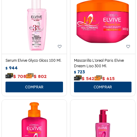
Serum Elvive Glyco Gloss 100 Ml.
Mascarilla L'oreal Paris Elvive
Dream Liso 300 Ml.
944
$
723
$
$
708
$
802
$
542
$
615