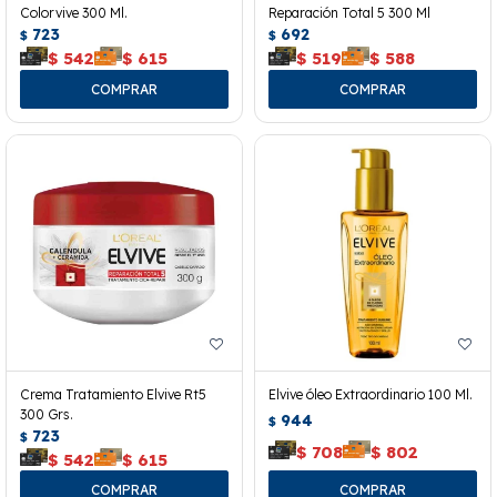
Colorvive 300 Ml.
Reparación Total 5 300 Ml
723
692
$
$
$
542
$
615
$
519
$
588
Crema Tratamiento Elvive Rt5
Elvive óleo Extraordinario 100 Ml.
300 Grs.
944
$
723
$
$
708
$
802
$
542
$
615