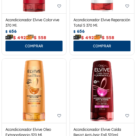
Acondicionador Elvive Colorvive
Acondicionador Elvive Reparación
370 Ml.
Total 5 370 Ml.
656
656
$
$
$
492
$
558
$
492
$
558
Acondicionador Elvive Oleo
Acondicionador Elvive Caída
Extraordinario 370 Ml.
Resist Anti-hair Fall 370ml