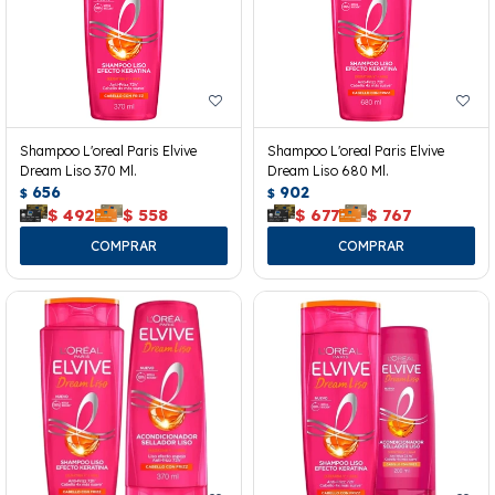
Shampoo L'oreal Paris Elvive
Shampoo L'oreal Paris Elvive
Dream Liso 370 Ml.
Dream Liso 680 Ml.
656
902
$
$
$
492
$
558
$
677
$
767