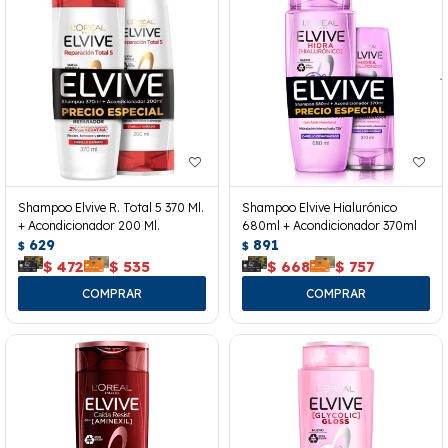
Shampoo Elvive R. Total 5 370 Ml.
Shampoo Elvive Hialurónico
+ Acondicionador 200 Ml.
680ml + Acondicionador 370ml
629
891
$
$
$
472
$
535
$
668
$
757