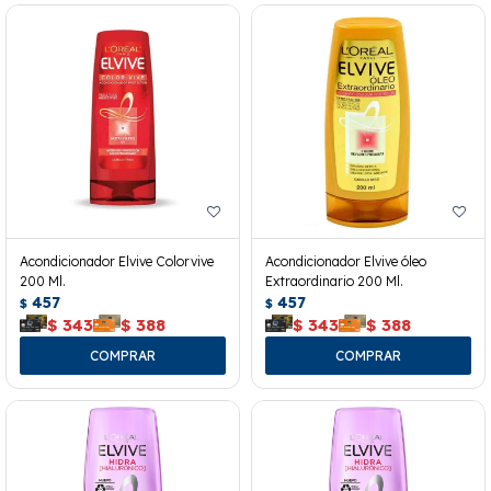
Acondicionador Elvive Colorvive
Acondicionador Elvive óleo
200 Ml.
Extraordinario 200 Ml.
457
457
$
$
$
343
$
388
$
343
$
388