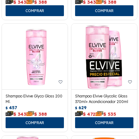
$
343
$
388
$
343
$
388
Shampoo Elvive Glyco Gloss 200
Shampoo Elvive Glycolic Gloss
Ml.
370ml+ Acondicionador 200ml
457
629
$
$
$
343
$
388
$
472
$
535