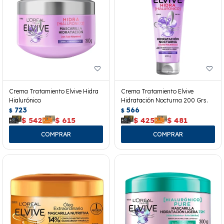
Crema Tratamiento Elvive Hidra
Crema Tratamiento Elvive
Hialurónico
Hidratación Nocturna 200 Grs.
723
566
$
$
$
542
$
615
$
425
$
481