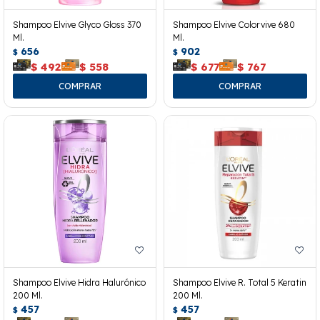
Shampoo Elvive Glyco Gloss 370
Shampoo Elvive Colorvive 680
Ml.
Ml.
656
902
$
$
$
492
$
558
$
677
$
767
Shampoo Elvive Hidra Halurónico
Shampoo Elvive R. Total 5 Keratin
200 Ml.
200 Ml.
457
457
$
$