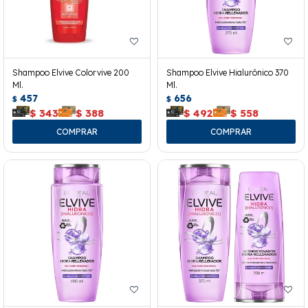
Shampoo Elvive Colorvive 200
Shampoo Elvive Hialurónico 370
Ml.
Ml.
457
656
$
$
$
343
$
388
$
492
$
558