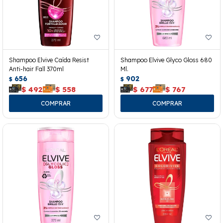
Shampoo Elvive Caída Resist
Shampoo Elvive Glyco Gloss 680
Anti-hair Fall 370ml
Ml.
656
902
$
$
$
492
$
558
$
677
$
767