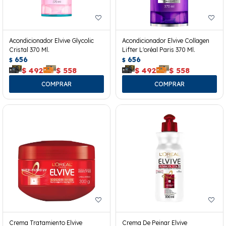
Acondicionador Elvive Glycolic
Acondicionador Elvive Collagen
Cristal 370 Ml.
Lifter L'oréal Paris 370 Ml.
656
656
$
$
$
492
$
558
$
492
$
558
Crema Tratamiento Elvive
Crema De Peinar Elvive