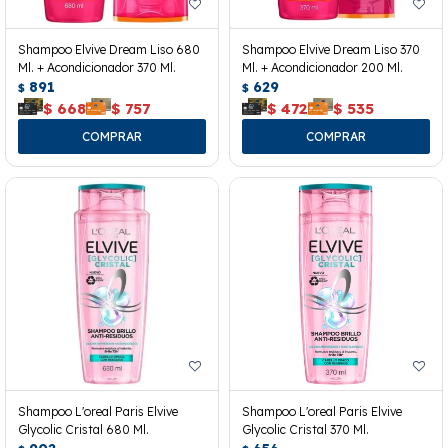
Shampoo Elvive Dream Liso 680
Shampoo Elvive Dream Liso 370
Ml. + Acondicionador 370 Ml.
Ml. + Acondicionador 200 Ml.
891
629
$
$
$
668
$
757
$
472
$
535
Shampoo L'oreal Paris Elvive
Shampoo L'oreal Paris Elvive
Glycolic Cristal 680 Ml.
Glycolic Cristal 370 Ml.