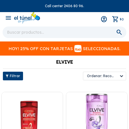
Call center 2406 80 96.
close
menu
0
$
HOY! 25% OFF CON TARJETAS
SELECCIONADAS.
ELVIVE
Recomendados