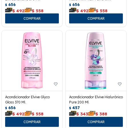
656
656
$
$
$
492
$
558
$
492
$
558
Acondicionador Elvive Glyco
Acondicionador Elvive Hialurónico
Gloss 370 Ml.
Pure 200 Ml.
656
457
$
$
$
492
$
558
$
343
$
388