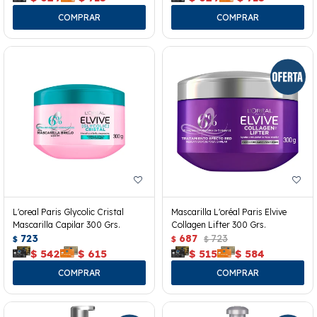
L'oreal Paris Glycolic Cristal
Mascarilla L'oréal Paris Elvive
Mascarilla Capilar 300 Grs.
Collagen Lifter 300 Grs.
723
687
723
$
$
$
$
542
$
615
$
515
$
584