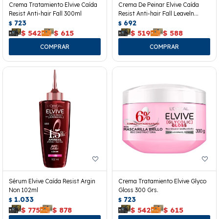
Crema Tratamiento Elvive Caída
Crema De Peinar Elvive Caída
Resist Anti-hair Fall 300ml
Resist Anti-hair Fall Leaveln
723
300grs.
692
$
$
$
542
$
615
$
519
$
588
Sérum Elvive Caída Resist Argin
Crema Tratamiento Elvive Glyco
Non 102ml
Gloss 300 Grs.
1.033
723
$
$
$
775
$
878
$
542
$
615