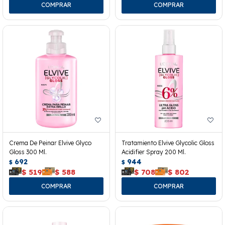
Crema De Peinar Elvive Glyco
Tratamiento Elvive Glycolic Gloss
Gloss 300 Ml.
Acidifier Spray 200 Ml.
692
944
$
$
$
519
$
588
$
708
$
802