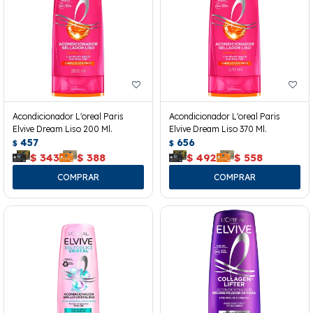
Acondicionador L'oreal Paris
Acondicionador L'oreal Paris
Elvive Dream Liso 200 Ml.
Elvive Dream Liso 370 Ml.
457
656
$
$
$
343
$
388
$
492
$
558