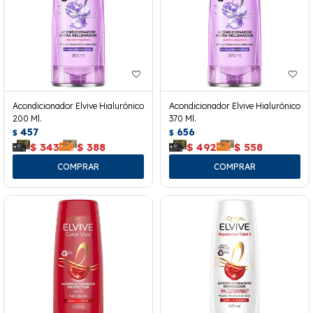
Acondicionador Elvive Hialurónico
Acondicionador Elvive Hialurónico
200 Ml.
370 Ml.
457
656
$
$
$
343
$
388
$
492
$
558