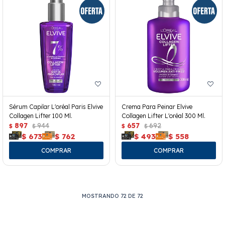
Sérum Capilar L'oréal Paris Elvive
Crema Para Peinar Elvive
Collagen Lifter 100 Ml.
Collagen Lifter L'oréal 300 Ml.
897
944
657
692
$
$
$
$
$
673
$
762
$
493
$
558
MOSTRANDO
72
DE
72