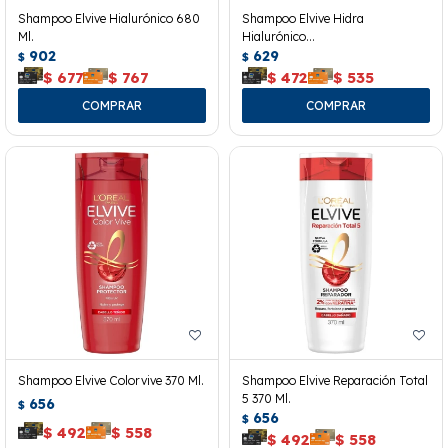
Shampoo Elvive Hialurónico 680
Shampoo Elvive Hidra
Ml.
Hialurónico
902
370ml+acondicionador 200ml
629
$
$
$
677
$
767
$
472
$
535
Shampoo Elvive Colorvive 370 Ml.
Shampoo Elvive Reparación Total
5 370 Ml.
656
$
656
$
$
492
$
558
$
492
$
558