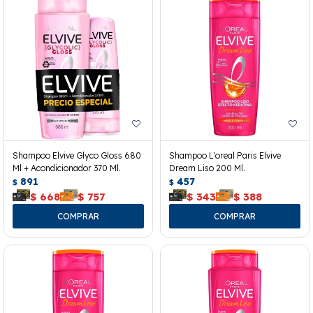
Shampoo Elvive Glyco Gloss 680
Shampoo L'oreal Paris Elvive
Ml + Acondicionador 370 Ml.
Dream Liso 200 Ml.
891
457
$
$
$
668
$
757
$
343
$
388