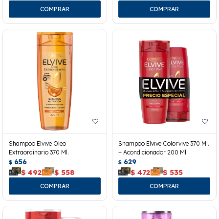
Shampoo Elvive Oleo
Shampoo Elvive Colorvive 370 Ml.
Extraordinario 370 Ml.
+ Acondicionador 200 Ml.
656
629
$
$
$
492
$
558
$
472
$
535