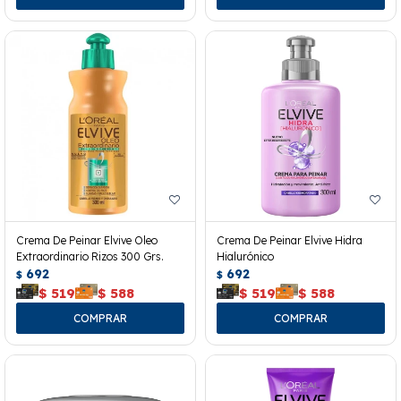
Crema De Peinar Elvive Oleo
Crema De Peinar Elvive Hidra
Extraordinario Rizos 300 Grs.
Hialurónico
692
692
$
$
$
519
$
588
$
519
$
588