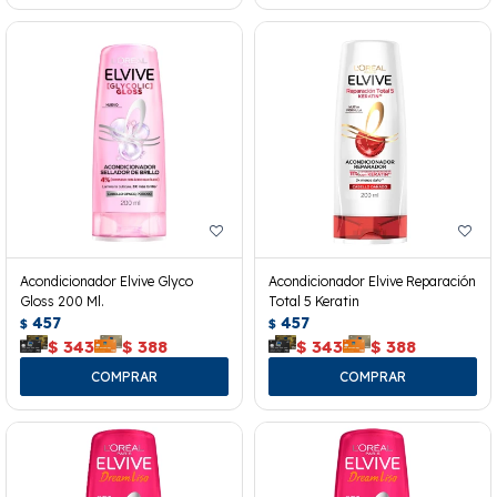
Acondicionador Elvive Glyco
Acondicionador Elvive Reparación
Gloss 200 Ml.
Total 5 Keratin
457
457
$
$
$
343
$
388
$
343
$
388