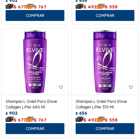
902
656
$
$
$
677
$
767
$
492
$
558
Shampoo L Oréal Paris Elvive
Shampoo L Oréal Paris Elvive
Collagen Lifter 680 Ml.
Collagen Lifter 370 Ml.
902
656
$
$
$
677
$
767
$
492
$
558