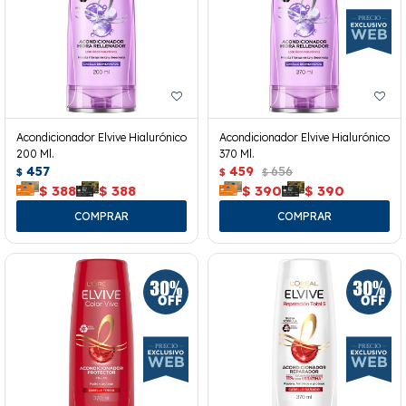
Acondicionador Elvive Hialurónico
Acondicionador Elvive Hialurónico
200 Ml.
370 Ml.
457
459
656
$
$
$
$
388
$
388
$
390
$
390