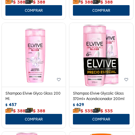
$
388
$
388
$
388
$
388
Shampoo Elvive Glyco Gloss 200
Shampoo Elvive Glycolic Gloss
Ml.
370ml+ Acondicionador 200ml
457
629
$
$
$
388
$
388
$
535
$
535