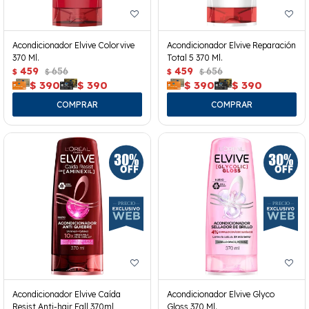
Acondicionador Elvive Colorvive
Acondicionador Elvive Reparación
370 Ml.
Total 5 370 Ml.
459
656
459
656
$
$
$
$
$
390
$
390
$
390
$
390
Acondicionador Elvive Caída
Acondicionador Elvive Glyco
Resist Anti-hair Fall 370ml
Gloss 370 Ml.