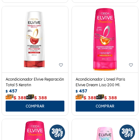
Acondicionador Elvive Reparación
Acondicionador L'oreal Paris
Total 5 Keratin
Elvive Dream Liso 200 Ml.
457
457
$
$
$
388
$
388
$
388
$
388