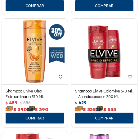
Shampoo Elvive Oleo
Shampoo Elvive Colorvive 370 Ml.
Extraordinario 370 Ml.
+ Acondicionador 200 Ml.
459
656
629
$
$
$
$
390
$
390
$
535
$
535