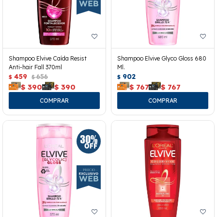
Shampoo Elvive Caída Resist
Shampoo Elvive Glyco Gloss 680
Anti-hair Fall 370ml
Ml.
459
656
902
$
$
$
$
390
$
390
$
767
$
767