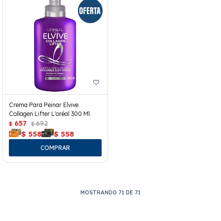
Crema Para Peinar Elvive
Collagen Lifter L'oréal 300 Ml.
657
692
$
$
$
558
$
558
MOSTRANDO
71
DE
71