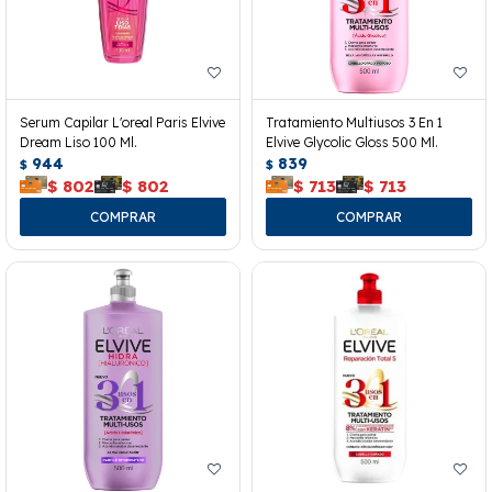
Serum Capilar L'oreal Paris Elvive
Tratamiento Multiusos 3 En 1
Dream Liso 100 Ml.
Elvive Glycolic Gloss 500 Ml.
944
839
$
$
$
802
$
802
$
713
$
713