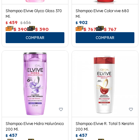
Shampoo Elvive Glyco Gloss 370
Shampoo Elvive Colorvive 680
Ml.
Ml.
459
656
902
$
$
$
$
390
$
390
$
767
$
767
Shampoo Elvive Hidra Halurónico
Shampoo Elvive R. Total 5 Keratin
200 Ml.
200 Ml.
457
457
$
$