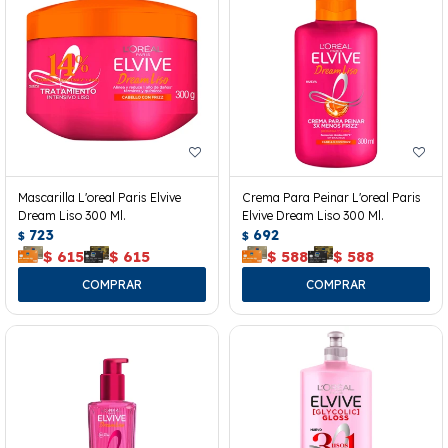
Mascarilla L'oreal Paris Elvive
Crema Para Peinar L'oreal Paris
Dream Liso 300 Ml.
Elvive Dream Liso 300 Ml.
723
692
$
$
$
615
$
615
$
588
$
588