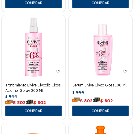
Tratamiento Elvive Glycolic Gloss
Serum Elvive Glyco Gloss 100 Ml.
Acidifier Spray 200 Ml.
944
$
944
$
$
802
$
802
$
802
$
802