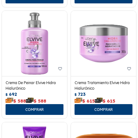
Crema De Peinar Elvive Hidra
Crema Tratamiento Elvive Hidra
Hialurónico
Hialurónico
692
723
$
$
$
588
$
588
$
615
$
615