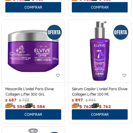
Mascarilla L'oréal Paris Elvive
Sérum Capilar L'oréal Paris Elvive
Collagen Lifter 300 Grs.
Collagen Lifter 100 Ml.
687
723
897
944
$
$
$
$
$
584
$
584
$
762
$
762