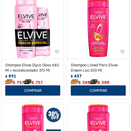
Shampoo Elvive Glyco Gloss 680
Shampoo L'oreal Paris Elvive
Ml + Acondicionador 370 Ml.
Dream Liso 200 Ml.
891
457
$
$
$
757
$
757
$
388
$
388