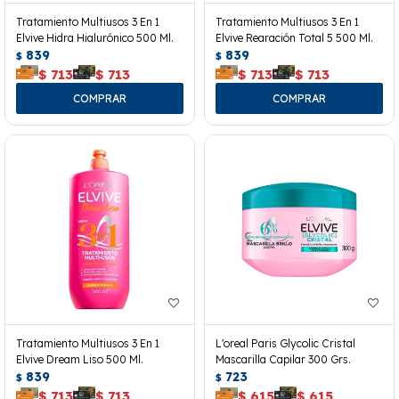
Tratamiento Multiusos 3 En 1
Tratamiento Multiusos 3 En 1
Elvive Hidra Hialurónico 500 Ml.
Elvive Rearación Total 5 500 Ml.
839
839
$
$
$
713
$
713
$
713
$
713
Tratamiento Multiusos 3 En 1
L'oreal Paris Glycolic Cristal
Elvive Dream Liso 500 Ml.
Mascarilla Capilar 300 Grs.
839
723
$
$
$
713
$
713
$
615
$
615