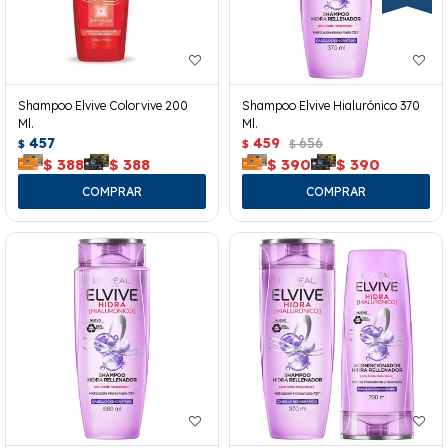
Shampoo Elvive Colorvive 200
Shampoo Elvive Hialurónico 370
Ml.
Ml.
457
459
656
$
$
$
$
388
$
388
$
390
$
390