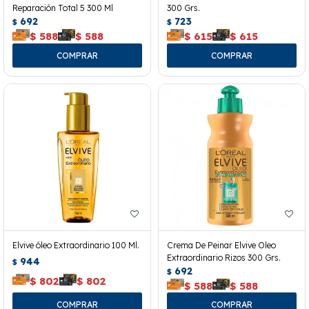
Reparación Total 5 300 Ml
300 Grs.
692
723
$
$
$
588
$
588
$
615
$
615
Elvive óleo Extraordinario 100 Ml.
Crema De Peinar Elvive Oleo
Extraordinario Rizos 300 Grs.
944
$
692
$
$
802
$
802
$
588
$
588