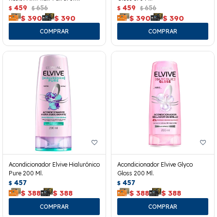
459
656
459
656
$
$
$
$
$
390
$
390
$
390
$
390
Acondicionador Elvive Hialurónico
Acondicionador Elvive Glyco
Pure 200 Ml.
Gloss 200 Ml.
457
457
$
$
$
388
$
388
$
388
$
388