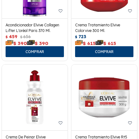
Acondicionador Elvive Collagen
Crema Tratamiento Elvive
Lifter L'oréal Paris 370 Ml.
Colorvive 300 Ml.
459
656
723
$
$
$
$
390
$
390
$
615
$
615
Crema De Peinar Elvive
Crema Tratamiento Elvive Rt5