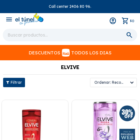
Call center 2406 80 96.
close
menu
0
$
DESCUENTOS
TODOS LOS DIAS
ELVIVE
Recomendados