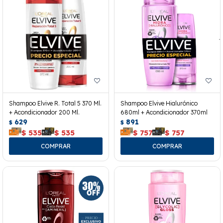
Shampoo Elvive R. Total 5 370 Ml.
Shampoo Elvive Hialurónico
+ Acondicionador 200 Ml.
680ml + Acondicionador 370ml
629
891
$
$
$
535
$
535
$
757
$
757