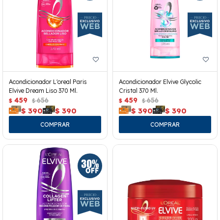
Acondicionador L'oreal Paris
Acondicionador Elvive Glycolic
Elvive Dream Liso 370 Ml.
Cristal 370 Ml.
459
656
459
656
$
$
$
$
$
390
$
390
$
390
$
390