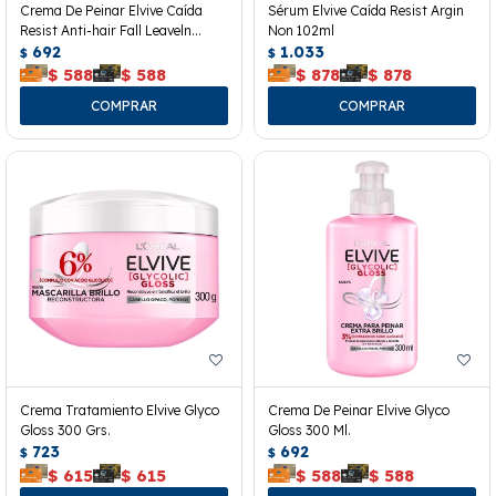
Crema De Peinar Elvive Caída
Sérum Elvive Caída Resist Argin
Resist Anti-hair Fall Leaveln
Non 102ml
300grs.
692
1.033
$
$
$
588
$
588
$
878
$
878
Crema Tratamiento Elvive Glyco
Crema De Peinar Elvive Glyco
Gloss 300 Grs.
Gloss 300 Ml.
723
692
$
$
$
615
$
615
$
588
$
588