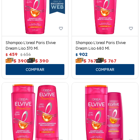
Shampoo L'oreal Paris Elvive
Shampoo L'oreal Paris Elvive
Dream Liso 370 Ml.
Dream Liso 680 Ml.
459
656
902
$
$
$
$
390
$
390
$
767
$
767