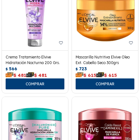
Crema Tratamiento Elvive
Mascarilla Nutritiva Elvive Oleo
Hidratación Nocturna 200 Grs.
Ext. Cabello Seco 300grs
566
723
$
$
$
481
$
481
$
615
$
615