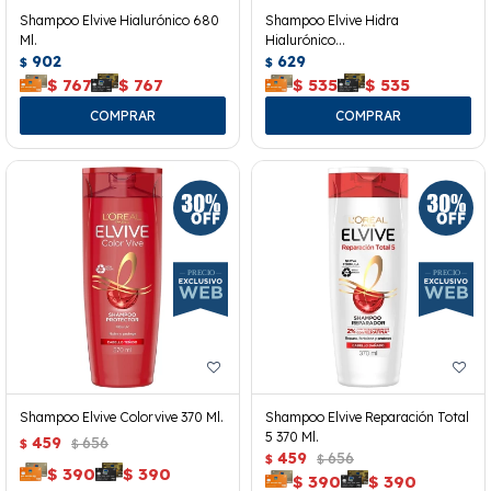
Shampoo Elvive Hialurónico 680
Shampoo Elvive Hidra
Ml.
Hialurónico
902
370ml+acondicionador 200ml
629
$
$
$
767
$
767
$
535
$
535
Shampoo Elvive Colorvive 370 Ml.
Shampoo Elvive Reparación Total
5 370 Ml.
459
656
$
$
459
656
$
$
$
390
$
390
$
390
$
390