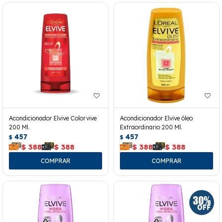
Acondicionador Elvive Colorvive
Acondicionador Elvive óleo
200 Ml.
Extraordinario 200 Ml.
457
457
$
$
$
388
$
388
$
388
$
388